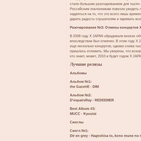
стало большим разочарованием для тысяч 
Российским поклонникам повезло увидеть г
надеяться на то, что это всего лишь време
дарить радость слушателям и заряжать все
Разочарование №3: Отмены концертов 
В 2008 году X JAPAN обрадовали многих об
впоследствии был отменен. В этом году X 
еще несколько концертов, однако снова тыс
пришлось отложить. Мы уверены, что вскор
кто знает, может, 2010 и будет годом X JAP
Лучшие релизы
Альбомы
Альбом №1:
the GazettE - DIM
Альбом №2:
D'espairsRay - REDEEMER
Best Album #3:
MUCC - Kyuutai
Синглы
Сингл №1:
Dir en grey - Hageshisa to, kono mune no 