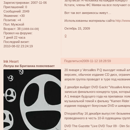
за кулисы! /4 человека на каждый концерт/
Зарегистрирован
: 2007-11-06
Кстати, члены ФС Мияви на все получают ски
Приглашений:
0
Сообщений:
2049
Вот так вот америкосы живут…
Уважение:
+30
Позитив:
+4
Использованны материалы сайта
http://ww
Пол:
Мужской
Октябрь 15, 2009
Возраст:
38
[1988-04-08]
Провел на форуме:
0
7 дней 22 часа
Последний визит:
2010-08-02 23:24:19
Поделиться
2009-11-12 18:28:59
Ink Heart
Лелуш ви Британиа повелевает
20 января у Versailles P.Q выходит новый 
версиях, обычное издание CD диск, ограни
апреля группа проведет в туре под названи
2 декабря выйдет DVD Gackt "Visualive Arena
записью финального концерта тура, который
А 1 января будущего года на прилавках появ
музыкальной темой к фильму "Kamen Rider 
издание порадует бонусным DVD и шикарн
D'espairsRay 16 декабря выпустят безымянн
проведенного в честь 10-й годовщины груп
DVD The Gazette "Live DVD Tour 09 - Dim Sce