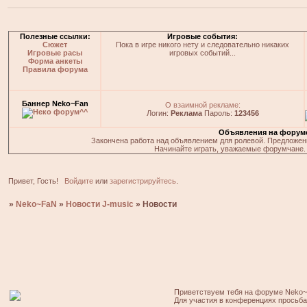
Полезные ссылки:
Игровые события:
Сюжет
Пока в игре никого нету и следовательно никаких
Игровые расы
игровых событий...
Форма анкеты
Правила форума
Баннер Neko~Fan
О взаимной рекламе:
Логин:
Реклама
Пароль:
123456
Объявления на форум
Закончена работа над объявлением для ролевой. Предложения
Начинайте играть, уважаемые форумчане. 
Привет, Гость!
Войдите
или
зарегистрируйтесь
.
»
Neko~FaN
»
Новости J-music
»
Новости
Приветствуем тебя на форуме Neko~
Для участия в конференциях просьб