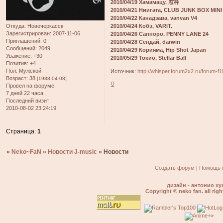
2010/04/19 Хамамацу, 窓枠
2010/04/21 Ниигата, CLUB JUNK BOX MINI
2010/04/22 Канадзава, vanvan V4
Откуда:
Новочеркасск
2010/04/24 Кобэ, VARIT.
Зарегистрирован
: 2007-11-06
2010/04/26 Саппоро, PENNY LANE 24
Приглашений:
0
2010/04/28 Сендай, darwin
Сообщений:
2049
2010/04/29 Корияма, Hip Shot Japan
Уважение:
+30
2010/05/29 Токио, Stellar Ball
Позитив:
+4
Пол:
Мужской
Источник:
http://whisper.forum2x2.ru/forum-f
Возраст:
38
[1988-04-08]
0
Провел на форуме:
7 дней 22 часа
Последний визит:
2010-08-02 23:24:19
Страница:
1
»
Neko~FaN
»
Новости J-music
»
Новости
Создать форум
|
Помощь 
дизайн - антонио ху
Copyright © neko fan. all righ
>