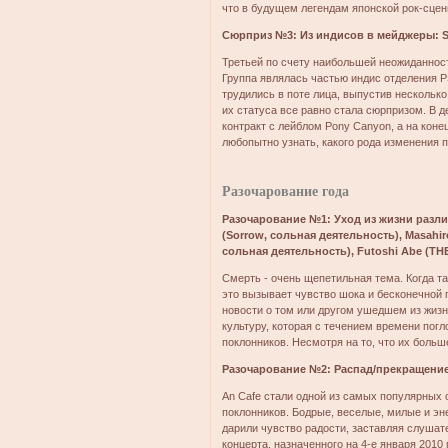
что в будущем легендам японской рок-сце
Сюрприз №3: Из индисов в мейджеры: 
Третьей по счету наибольшей неожиданнос
Группа являлась частью индис отделения PS
трудились в поте лица, выпустив несколько
их статуса все равно стала сюрпризом. В д
контракт с лейблом Pony Canyon, а на кон
любопытно узнать, какого рода изменения п
Разочарование года
Разочарование №1: Уход из жизни различ
(Sorrow, сольная деятельность), Masahiro
сольная деятельность), Futoshi Abe (
Смерть - очень щепетильная тема. Когда та
это вызывает чувство шока и бесконечной г
новости о том или другом ушедшем из жиз
культуру, которая с течением времени пог
поклонников. Несмотря на то, что их больш
Разочарование №2: Распад/прекращение
An Cafe стали одной из самых популярных o
поклонников. Бодрые, веселые, милые и эн
дарили чувство радости, заставляя слушат
концерта, назначенного на 4-е января 2010