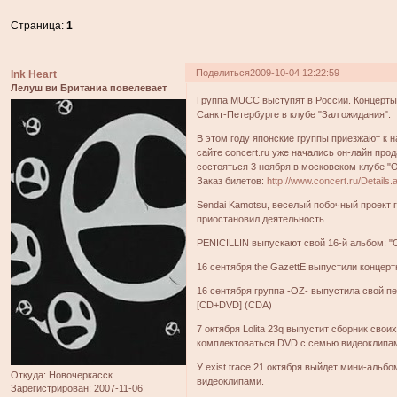
Страница:
1
Поделиться
2009-10-04 12:22:59
Ink Heart
Лелуш ви Британиа повелевает
Группа MUCC выступят в России. Концерты с
Санкт-Петербурге в клубе "Зал ожидания".
В этом году японские группы приезжают к 
сайте concert.ru уже начались он-лайн про
состояться 3 ноября в московском клубе 
Заказ билетов:
http://www.concert.ru/Detail
Sendai Kamotsu, веселый побочный проект г
приостановил деятельность.
PENICILLIN выпускают свой 16-й альбом: "C
16 сентября the GazettE выпустили концертны
16 сентября группа -OZ- выпустила свой пе
[CD+DVD] (CDA)
7 октября Lolita 23q выпустит сборник сво
комплектоваться DVD с семью видеоклипа
У exist trace 21 октября выйдет мини-альб
Откуда:
Новочеркасск
видеоклипами.
Зарегистрирован
: 2007-11-06