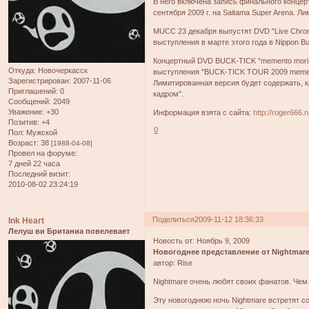
В него включена запись финального концерт
сентября 2009 г. на Saitama Super Arena. 
MUCC 23 декабря выпустят DVD "Live Chronic
выступления в марте этого года в Nippon B
Концертный DVD BUCK-TICK "memento mori 0
Откуда:
Новочеркасск
выступления "BUCK-TICK TOUR 2009 memento
Зарегистрирован
: 2007-11-06
Лимитированная версия будет содержать, к
Приглашений:
0
кадром".
Сообщений:
2049
Уважение:
+30
Информация взята с сайта:
http://roger666.n
Позитив:
+4
0
Пол:
Мужской
Возраст:
38
[1988-04-08]
Провел на форуме:
7 дней 22 часа
Последний визит:
2010-08-02 23:24:19
Поделиться
2009-11-12 18:36:33
Ink Heart
Лелуш ви Британиа повелевает
Новость от: Ноябрь 9, 2009
Новогоднее представление от Nightmar
автор: Rise
Nightmare очень любят своих фанатов. Че
Эту новогоднюю ночь Nightmare встретят со