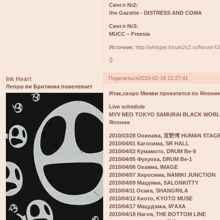
Сингл №2:
the Gazette - DISTRESS AND COMA
Сингл №3:
MUCC – Freesia
Источник:
http://whisper.forum2x2.ru/forum-f
0
Поделиться
2010-02-18 10:27:41
Ink Heart
Лелуш ви Британиа повелевает
Итак,скоро Мияви прокатится по Япони
Live schedule
MYV NEO TOKYO SAMURAI BLACK WORL
Япония
2010/03/28 Окинава, 宜野湾 HUMAN STAG
2010/04/01 Кагосима, SR HALL
2010/04/02 Кумамото, DRUM Be-9
2010/04/05 Фукуока, DRUM Be-1
2010/04/06 Окаяма, IMAGE
2010/04/07 Хиросима, NAMIKI JUNCTION
2010/04/09 Мацуяма, SALONKITTY
2010/04/11 Осака, SHANGRILA
2010/04/12 Киото, KYOTO MUSE
2010/04/17 Мацудзака, M’AXA
2010/04/18 Нагоя, THE BOTTOM LINE