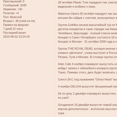
Приглашений:
0
28 октября Plastic Tree порадуют нас синг
Сообщений:
2049
видеоклип и мэйкинг к нему.
Уважение:
+30
Позитив:
+4
Matenrou Opera 28 октября порадует нас вып
Пол:
Мужской
восьми би-сайдов с синглов, выпущенных в 
Возраст:
38
[1988-04-08]
Провел на форуме:
Группа Gothika начала масштабный тур по 
7 дней 22 часа
десятка концертов в таких городах как Киш
Последний визит:
Челябинск, Краснодар - полный список мож
2010-08-02 23:24:19
Концерт в Санкт-Петербурге состоится 18 ок
Концерт в Москве - 31 октября 2009 года в к
Группа THE ROYAL DEAD, которую многие п
конвент афтепати", снова выступит в Росси
Рязани, Туле и Москве. В столице группа от
Antic Cafe 4 ноября планируют выпустить 
войдут записи с юбилейного концерта групп
Токио. Помимо этого, диск будет включать 
Сингл LM.C под названием "Ghost Heart" вы
4 ноября DELUHI выпустят безымянный пок
Dir en grey 2 декабря планируют выпустить с
no yami".
Girugamesh 16 декабря выпустят новый аль
версии дополнительно - всяческие вкуснос
тура.