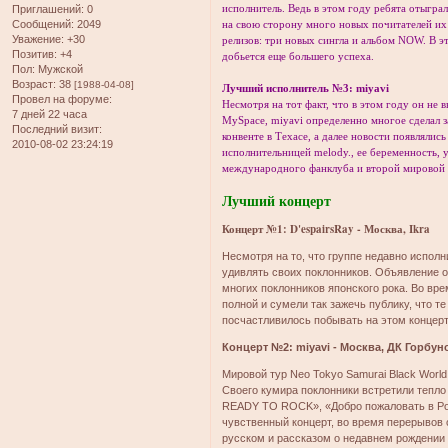
исполнитель. Ведь в этом году ребята отыгра
Приглашений:
0
Сообщений:
2049
на свою сторону много новых почитателей их
Уважение:
+30
релизов: три новых сингла и альбом NOW. В эт
Позитив:
+4
добьется еще большего успеха.
Пол:
Мужской
Возраст:
38
[1988-04-08]
Лучший исполнитель №3: miyavi
Провел на форуме:
Несмотря на тот факт, что в этом году он не
7 дней 22 часа
MySpace, miyavi определенно многое сделал за
Последний визит:
конвенте в Техасе, а далее новости появлялись
2010-08-02 23:24:19
исполнительницей melody., ее беременность, 
международного фанклуба и второй мировой 
Лучший концерт
Концерт №1: D'espairsRay - Москва, Ikra
Несмотря на то, что группе недавно исполн
удивлять своих поклонников. Объявление о
многих поклонников японского рока. Во вр
полной и сумели так зажечь публику, что т
посчастливилось побывать на этом концерт
Концерт №2: miyavi - Москва, ДК Горбун
Мировой тур Neo Tokyo Samurai Black World
Своего кумира поклонники встретили тепло 
READY TO ROCK», «Добро пожаловать в Росс
чувственный концерт, во время перерыво
русском и рассказом о недавнем рождении 