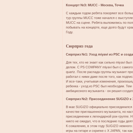
Концерт №3: MUCC - Москва, Точка
С каждым годом ребята покоряют все боль
тур группы MUCC тоже начался с выступле
MUCC на сцене. Ребята выложились по полн
побывать на концерте, еще долго будут хра
Году.
Сюрприз года
Сюрприз №1: Уход miyavi из PSC и созда
Для тех, кто не знает как сильно miyavi б
делом. С PS COMPANY miyavi был с самого 
quartz. После распада группы музыкант п
работал с ними даже после того, как подпис
И все-таки, учитывая изменения, произоше
ребенка - уход из PSC был необходим. Тем 
амбициозного музыканта - он решил создать
Сюрприз №2: Присоединение SUGIZO к 
В мае SUGIZO официально присоединился к
качестве приглашенного музыканта, но на
присоединении к легендарной рок-группе. H
никто не ожидал, что в последние годы де
К сожалению, в этом году SUGIZO немного
игры на гитаре и скрипке с X JAPAN, так ка