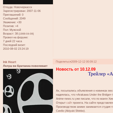
Откуда:
Новочеркасск
Зарегистрирован
: 2007-11-06
Приглашений:
0
Сообщений:
2049
Уважение:
+30
Позитив:
+4
Пол:
Мужской
Возраст:
38
[1988-04-08]
Провел на форуме:
7 дней 22 часа
Последний визит:
2010-08-02 23:24:19
Поделиться
2009-12-12 00:09:12
Ink Heart
Лелуш ви Британиа повелевает
Новость от 10.12.09
Трейлер «A
Ах, посыпались объявления о новинках весе
надеялась, что «Arakawa Under the Bridge» 
Anime-news.ru уже писали, что по манге Х
Открыт
сайт
проекта. На сайте представлен
Производством аниме занимается студия «
Синбо (Akiyuki Shinbo).