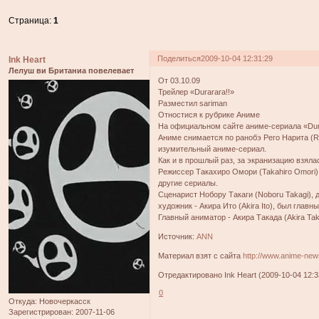
Страница:
1
Поделиться
2009-10-04 12:31:29
Ink Heart
Лелуш ви Британиа повелевает
От 03.10.09
Трейлер «Durarara!!»
Разместил sariman
Отностися к рубрике Аниме
На официальном сайте аниме-сериала «Dur
Аниме снимается по ранобэ Рего Нарита (Ry
изумительный аниме-сериал.
Как и в прошлый раз, за экранизацию взяла
Режиссер Такахиро Омори (Takahiro Omori)
другие сериалы.
Сценарист Нобору Такаги (Noboru Takagi), д
художник - Акира Ито (Akira Ito), был главн
Главный аниматор - Акира Такада (Akira Tak
Источник:
ANN
Материал взят с сайта
http://www.anime-new
Отредактировано Ink Heart (2009-10-04 12:3
0
Откуда:
Новочеркасск
Зарегистрирован
: 2007-11-06