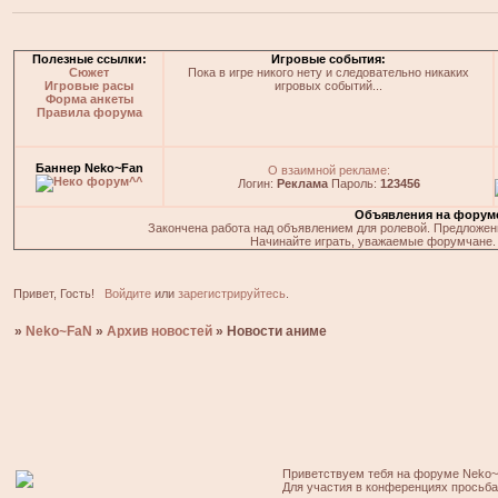
Полезные ссылки:
Игровые события:
Сюжет
Пока в игре никого нету и следовательно никаких
Игровые расы
игровых событий...
Форма анкеты
Правила форума
Баннер Neko~Fan
О взаимной рекламе:
Логин:
Реклама
Пароль:
123456
Объявления на форум
Закончена работа над объявлением для ролевой. Предложения
Начинайте играть, уважаемые форумчане. 
Привет, Гость!
Войдите
или
зарегистрируйтесь
.
»
Neko~FaN
»
Архив новостей
»
Новости аниме
Приветствуем тебя на форуме Neko~
Для участия в конференциях просьб