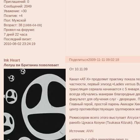
Приглашений:
0
Сообщений:
2049
Уважение:
+30
Позитив:
+4
Пол:
Мужской
Возраст:
38
[1988-04-08]
Провел на форуме:
7 дней 22 часа
Последний визит:
2010-08-02 23:24:19
Поделиться
2009-11-11 09:02:18
Ink Heart
Лелуш ви Британиа повелевает
От 10.11.09
Канал «AT-X» продолжит практику показа п
частности, первый эпизод «Ladies versus Bu
трансляция сериала начинается с 5 января.
всегда обучались манерам благородные дев
факультет для обучения слуг - дворецких. 
Главный герой, простой парень Акихари Хин
центр противоборствующих группировок мес
Режиссером всего этого выступает Атсуси О
ранобэ Цукаса Козуки (Tsukasa Kōzuki). П
Источник:
ANN
- новость c сайта wwwanime-news.ru