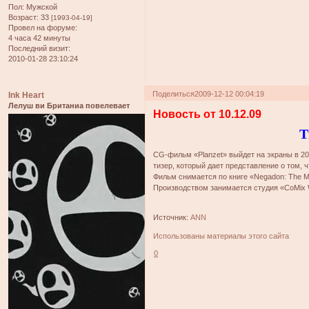
Пол:
Мужской
Возраст:
33
[1993-04-19]
Провел на форуме:
4 часа 42 минуты
Последний визит:
2010-01-28 23:10:24
Поделиться
2009-12-12 00:04:19
Ink Heart
Лелуш ви Британиа повелевает
Новость от 10.12.09
Т
CG-фильм «Planzet» выйдет на экраны в 201
тизер, который дает представление о том, 
Фильм снимается по книге «Negadon: The Mo
Производством занимается студия «CoMix 
Источник:
ANN
Использованы материалы этого сайта
0