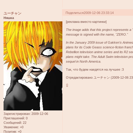
Поделиться
2009-12-06 23:33:14
ユーチャン
Няшка
[реклама вместо картинки]
The image adds that this project represents a "
message is signed with the name, "ZERO."
In the January 2009 issue of Gakken's Animedia
plans for its Code Geass science-fiction fran
Rebellion television anime series and its R2 seq
plans might take. The Adult Swim television p
sequel in North America.
Так, что будем наедятся на лучшее :3
Отредактировано ユーチャン (2009-12-06 23:
0
Зарегистрирован
: 2009-12-06
Приглашений:
0
Сообщений:
22
Уважение:
+0
Позитив:
+0