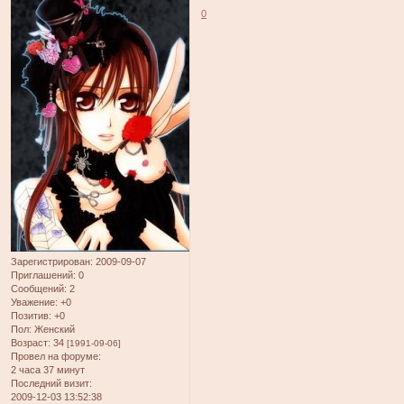
0
Зарегистрирован
: 2009-09-07
Приглашений:
0
Сообщений:
2
Уважение:
+0
Позитив:
+0
Пол:
Женский
Возраст:
34
[1991-09-06]
Провел на форуме:
2 часа 37 минут
Последний визит:
2009-12-03 13:52:38