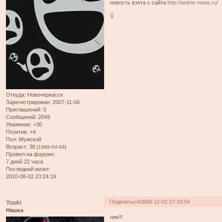
новость взята с сайта
http://anime-news.ru/
0
Откуда:
Новочеркасск
Зарегистрирован
: 2007-11-06
Приглашений:
0
Сообщений:
2049
Уважение:
+30
Позитив:
+4
Пол:
Мужской
Возраст:
38
[1988-04-08]
Провел на форуме:
7 дней 22 часа
Последний визит:
2010-08-02 23:24:19
Поделиться
2009-12-02 17:19:54
Yuuki
Няшка
няк!!!