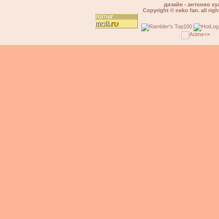
дизайн - антонио ху
Copyright © neko fan. all righ
>