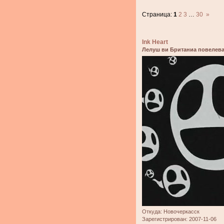
Страница:
1
2
3
…
30
»
Ink Heart
Лелуш ви Британиа повелева
Откуда:
Новочеркасск
Зарегистрирован
: 2007-11-06