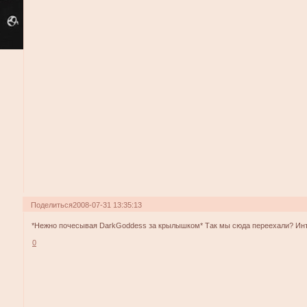
Поделиться
2008-07-31 13:35:13
*Нежно почесывая DarkGoddess за крылышком* Так мы сюда переехали? Ин
0