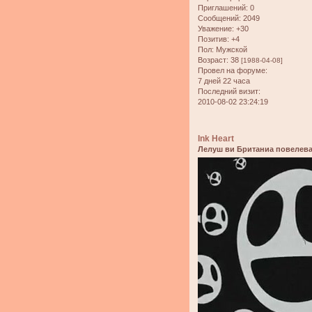
Приглашений:
0
Сообщений:
2049
Уважение:
+30
Позитив:
+4
Пол:
Мужской
Возраст:
38
[1988-04-08]
Провел на форуме:
7 дней 22 часа
Последний визит:
2010-08-02 23:24:19
Ink Heart
Лелуш ви Британиа повелева