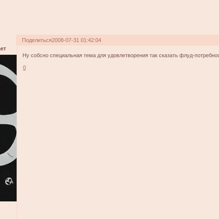
Поделиться
2008-07-31 01:42:04
ет
Ну собсно специальная тема для удовлетворения так сказать флуд-потребно
0