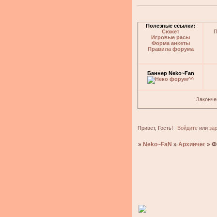
Полезные ссылки:
Сюжет
П
Игровые расы
Форма анкеты
Правила форума
Баннер Neko~Fan
Законче
Привет, Гость!
Войдите
или
за
»
Neko~FaN
»
Архивчег
»
Ф