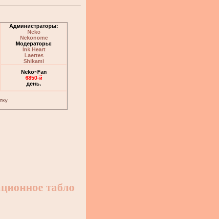
Администраторы:
Neko
Nekonome
Модераторы:
Ink Heart
Laertes
Shikami
Neko~Fan
6850-й
день.
лку.
ционное табло