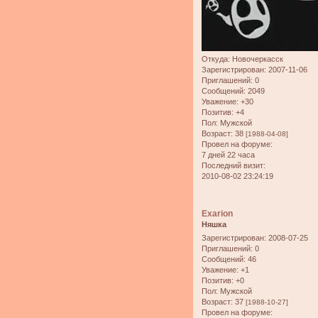
Откуда:
Новочеркасск
Зарегистрирован
: 2007-11-06
Приглашений:
0
Сообщений:
2049
Уважение:
+30
Позитив:
+4
Пол:
Мужской
Возраст:
38
[1988-04-08]
Провел на форуме:
7 дней 22 часа
Последний визит:
2010-08-02 23:24:19
Exarion
Няшка
Зарегистрирован
: 2008-07-25
Приглашений:
0
Сообщений:
46
Уважение:
+1
Позитив:
+0
Пол:
Мужской
Возраст:
37
[1988-10-27]
Провел на форуме: