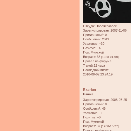
Откуда:
Новочеркасск
Зарегистрирован
: 2007-11-06
Приглашений:
0
Сообщений:
2049
Уважение:
+30
Позитив:
+4
Пол:
Мужской
Возраст:
38
[1988-04-08]
Провел на форуме:
7 дней 22 часа
Последний визит:
2010-08-02 23:24:19
Exarion
Няшка
Зарегистрирован
: 2008-07-25
Приглашений:
0
Сообщений:
46
Уважение:
+1
Позитив:
+0
Пол:
Мужской
Возраст:
37
[1988-10-27]
Провел на форуме: