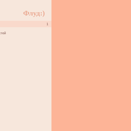
Флуд:)
1
стей