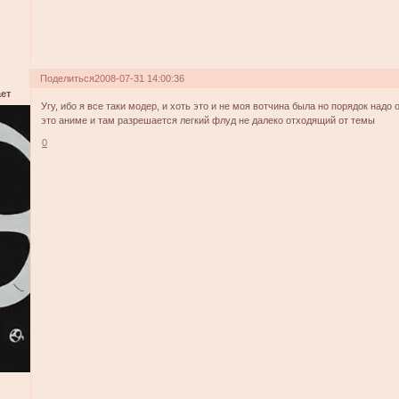
Поделиться
2008-07-31 14:00:36
ет
Угу, ибо я все таки модер, и хоть это и не моя вотчина была но порядок надо
это аниме и там разрешается легкий флуд не далеко отходящий от темы
0