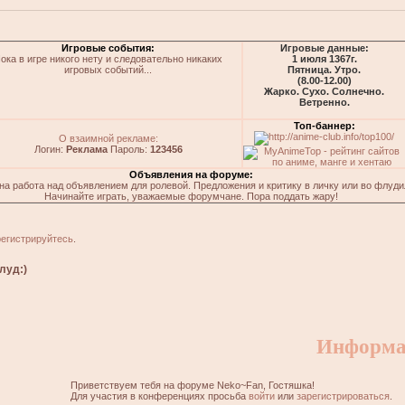
Игровые события:
Игровые данные:
ока в игре никого нету и следовательно никаких
1 июля 1367г.
игровых событий...
Пятница. Утро.
(8.00-12.00)
Жарко. Сухо. Солнечно.
Ветренно.
Топ-баннер:
О взаимной рекламе:
Логин:
Реклама
Пароль:
123456
Объявления на форуме:
на работа над объявлением для ролевой. Предложения и критику в личку или во флуди
Начинайте играть, уважаемые форумчане. Пора поддать жару!
регистрируйтесь
.
луд:)
Информа
Приветствуем тебя на форуме Neko~Fan, Гостяшка!
Для участия в конференциях просьба
войти
или
зарегистрироваться
.