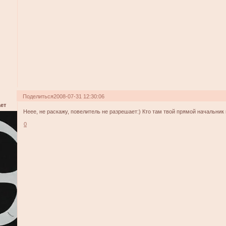
Поделиться
2008-07-31 12:30:06
ет
Неее, не раскажу, повелитель не разрешает:) Кто там твой прямой начальник
0