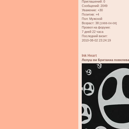
Приглашений:
0
Сообщений:
2049
Уважение:
+30
Позитив:
+4
Пол:
Мужской
Возраст:
38
[1988-04-08]
Провел на форуме:
7 дней 22 часа
Последний визит:
2010-08-02 23:24:19
Ink Heart
Лелуш ви Британиа повелева