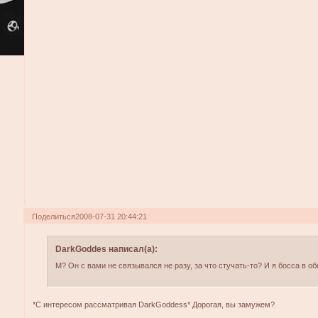
Поделиться
2008-07-31 20:44:21
DarkGoddes написал(а):
М? Он с вами не связывался не разу, за что стучать-то? И я босса в об
*С интересом рассматривая DarkGoddess* Дорогая, вы замужем?