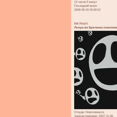
13 часов 5 минут
Последний визит:
2008-08-20 00:08:52
Ink Heart
Лелуш ви Британиа повелева
Откуда:
Новочеркасск
Зарегистрирован
: 2007-11-06