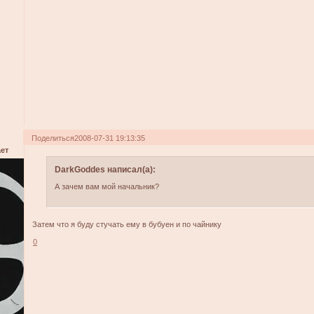
Поделиться
2008-07-31 19:13:35
ет
DarkGoddes написал(а):
А зачем вам мой начальник?
Затем что я буду стучать ему в бубуен и по чайнику
0