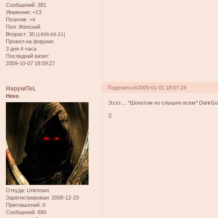
Сообщений:
381
Уважение:
+13
Позитив:
+4
Пол:
Женский
Возраст:
30
[1996-06-21]
Провел на форуме:
3 дня 4 часа
Последний визит:
2009-10-07 18:59:27
Поделиться
2009-01-01 18:07:28
HapywiTeL
Неко
Ээээ.... *Шопотом но слышно всем* DarkGo
0
Откуда:
Unknown
Зарегистрирован
: 2008-12-23
Приглашений:
0
Сообщений:
690