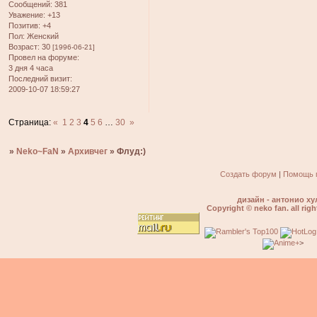
Сообщений:
381
Уважение:
+13
Позитив:
+4
Пол:
Женский
Возраст:
30
[1996-06-21]
Провел на форуме:
3 дня 4 часа
Последний визит:
2009-10-07 18:59:27
Страница:
«
1
2
3
4
5
6
…
30
»
»
Neko~FaN
»
Архивчег
»
Флуд:)
Создать форум
|
Помощь 
дизайн - антонио ху
Copyright © neko fan. all righ
>