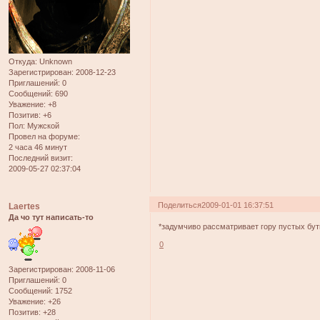
Откуда:
Unknown
Зарегистрирован
: 2008-12-23
Приглашений:
0
Сообщений:
690
Уважение:
+8
Позитив:
+6
Пол:
Мужской
Провел на форуме:
2 часа 46 минут
Последний визит:
2009-05-27 02:37:04
Поделиться
2009-01-01 16:37:51
Laertes
Да чо тут написать-то
*задумчиво рассматривает гору пустых бу
0
Зарегистрирован
: 2008-11-06
Приглашений:
0
Сообщений:
1752
Уважение:
+26
Позитив:
+28