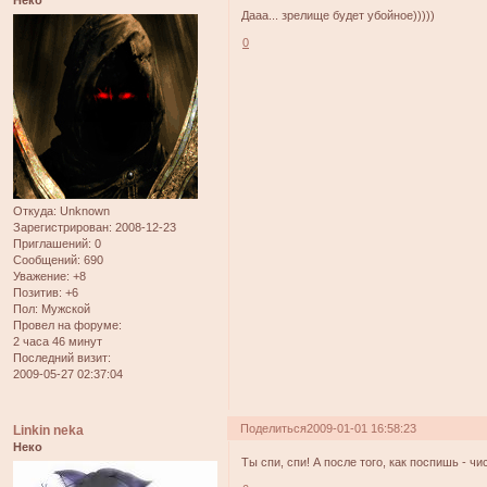
Неко
Дааа... зрелище будет убойное)))))
0
Откуда:
Unknown
Зарегистрирован
: 2008-12-23
Приглашений:
0
Сообщений:
690
Уважение:
+8
Позитив:
+6
Пол:
Мужской
Провел на форуме:
2 часа 46 минут
Последний визит:
2009-05-27 02:37:04
Поделиться
2009-01-01 16:58:23
Linkin neka
Неко
Ты спи, спи! А после того, как поспишь - 