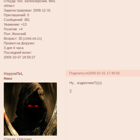
Откуда:
пос. Белоозёрский. Мос.
област
Зарегистрирован
: 2008-12-31
Приглашений:
0
Сообщений:
381
Уважение:
+13
Позитив:
+4
Пол:
Женский
Возраст:
30
[1996-06-21]
Провел на форуме:
3 дня 4 часа
Последний визит:
2009-10-07 18:59:27
Поделиться
2009-01-01 17:40:55
HapywiTeL
Неко
Ну... вздрогнем?)))))
0
Откуда:
Unknown