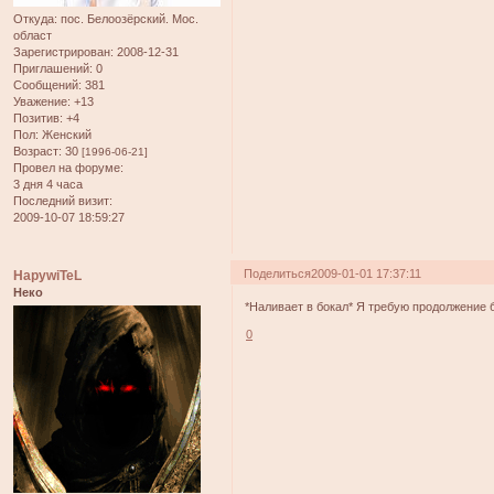
Откуда:
пос. Белоозёрский. Мос.
област
Зарегистрирован
: 2008-12-31
Приглашений:
0
Сообщений:
381
Уважение:
+13
Позитив:
+4
Пол:
Женский
Возраст:
30
[1996-06-21]
Провел на форуме:
3 дня 4 часа
Последний визит:
2009-10-07 18:59:27
Поделиться
2009-01-01 17:37:11
HapywiTeL
Неко
*Наливает в бокал* Я требую продолжение ба
0