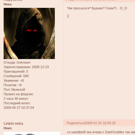
Неко
*Аж проснулся* Бурная? Скем?!... О_О
0
Откуда:
Unknown
Зарегистрирован
: 2008-12-23
Приглашений:
0
Сообщений:
690
Уважение:
+8
Позитив:
+6
Пол:
Мужской
Провел на форуме:
2 часа 46 минут
Последний визит:
2009-05-27 02:37:04
Поделиться
2009-01-01 16:50:29
Linkin neka
Неко
со шваброй! мы вчера с DarkGoddes так на