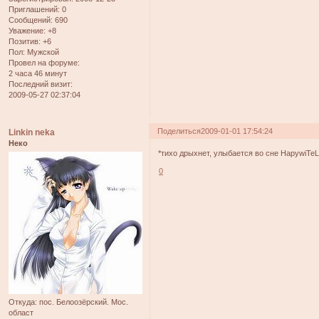
Приглашений:
0
Сообщений:
690
Уважение:
+8
Позитив:
+6
Пол:
Мужской
Провел на форуме:
2 часа 46 минут
Последний визит:
2009-05-27 02:37:04
Поделиться
2009-01-01 17:54:24
Linkin neka
Неко
*тихо дрыхнет, улыбается во сне HapywiTeL
0
Откуда:
пос. Белоозёрский. Мос.
област