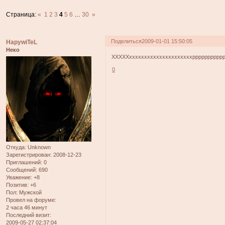
Страница:
«
1
2
3
4
5
6
…
30
»
Поделиться
2009-01-01 15:50:05
HapywiTeL
Неко
ХХХХХхххххххххххххххххххххрррррррррррррр
0
Откуда:
Unknown
Зарегистрирован
: 2008-12-23
Приглашений:
0
Сообщений:
690
Уважение:
+8
Позитив:
+6
Пол:
Мужской
Провел на форуме:
2 часа 46 минут
Последний визит:
2009-05-27 02:37:04