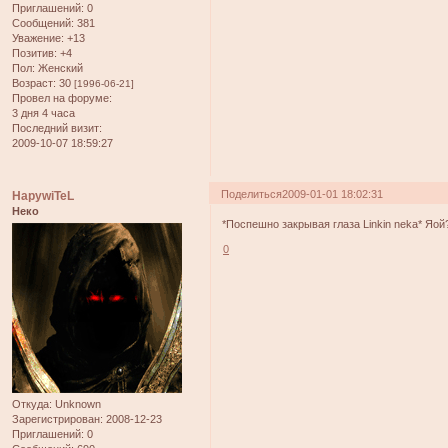
Приглашений:
0
Сообщений:
381
Уважение:
+13
Позитив:
+4
Пол:
Женский
Возраст:
30
[1996-06-21]
Провел на форуме:
3 дня 4 часа
Последний визит:
2009-10-07 18:59:27
Поделиться
2009-01-01 18:02:31
HapywiTeL
Неко
*Поспешно закрывая глаза Linkin neka* Яой?
0
Откуда:
Unknown
Зарегистрирован
: 2008-12-23
Приглашений:
0