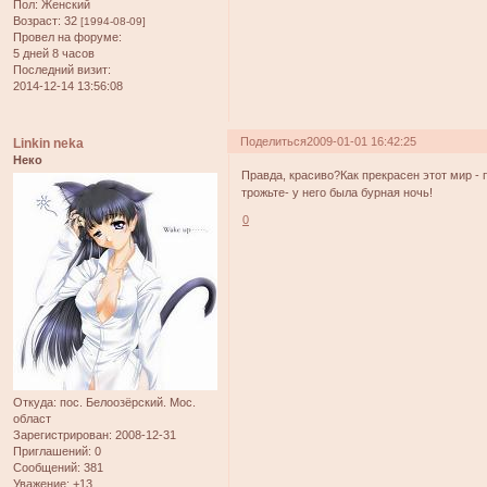
Пол:
Женский
Возраст:
32
[1994-08-09]
Провел на форуме:
5 дней 8 часов
Последний визит:
2014-12-14 13:56:08
Поделиться
2009-01-01 16:42:25
Linkin neka
Неко
Правда, красиво?Как прекрасен этот мир - 
трожьте- у него была бурная ночь!
0
Откуда:
пос. Белоозёрский. Мос.
област
Зарегистрирован
: 2008-12-31
Приглашений:
0
Сообщений:
381
Уважение:
+13