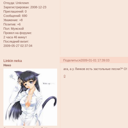
Откуда:
Unknown
Зарегистрирован
: 2008-12-23
Приглашений:
0
Сообщений:
690
Уважение:
+8
Позитив:
+6
Пол:
Мужской
Провел на форуме:
2 часа 46 минут
Последний визит:
2009-05-27 02:37:04
Поделиться
2009-01-01 17:39:03
Linkin neka
Неко
ага, а у Линков есть застольные песни?* О!
0