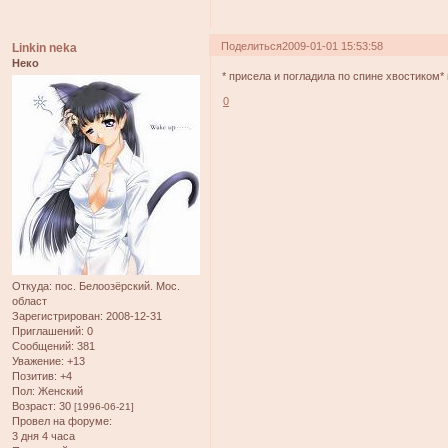
Поделиться
2009-01-01 15:53:58
Linkin neka
Неко
* присела и погладила по спине хвостиком* 
0
Откуда:
пос. Белоозёрский. Мос.
област
Зарегистрирован
: 2008-12-31
Приглашений:
0
Сообщений:
381
Уважение:
+13
Позитив:
+4
Пол:
Женский
Возраст:
30
[1996-06-21]
Провел на форуме:
3 дня 4 часа