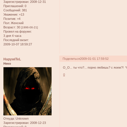
Зарегистрирован
: 2008-12-31
Приглашений:
0
Сообщений:
381
Уважение:
+13
Позитив:
+4
Пол:
Женский
Возраст:
30
[1996-06-21]
Провел на форуме:
3 дня 4 часа
Последний визит:
2009-10-07 18:59:27
Поделиться
2009-01-01 17:59:52
HapywiTeL
Неко
О_О... ты что?... порно любишь? с яоем?! 
0
Откуда:
Unknown
Зарегистрирован
: 2008-12-23
Приглашений:
0