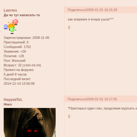
Поделиться
2009-01-01 16:15:39
Laertes
Да чо тут написать-то
как вовремя я вчера ушла^^"
0
Зарегистрирован
: 2008-11-06
Приглашений:
0
Сообщений:
1752
Уважение:
+26
Позитив:
+28
Пол:
Женский
Возраст:
32
[1994-08-09]
Провел на форуме:
5 дней 8 часов
Последний визит:
2014-12-14 13:56:08
Поделиться
2009-01-01 16:17:55
HapywiTeL
Неко
*Приоткрыл один глаз, продолжая мурчать 
0