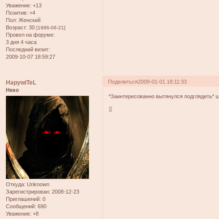
Уважение:
+13
Позитив:
+4
Пол:
Женский
Возраст:
30
[1996-06-21]
Провел на форуме:
3 дня 4 часа
Последний визит:
2009-10-07 18:59:27
Поделиться
2009-01-01 18:11:33
HapywiTeL
Неко
*Заинтересованно вытянулся подглядеть* ш
0
Откуда:
Unknown
Зарегистрирован
: 2008-12-23
Приглашений:
0
Сообщений:
690
Уважение:
+8