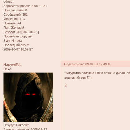
област
Зарегистрирован
: 2008-12-31
Приглашений:
0
Сообщений:
381
Уважение:
+13
Позитив:
+4
Пол:
Женский
Возраст:
30
[1996-06-21]
Провел на форуме:
3 дня 4 часа
Последний визит:
2009-10-07 18:59:27
Поделиться
2009-01-01 17:49:16
HapywiTeL
Неко
*Аккуратно положил Linkin neka на диван, 
водицы, будем?)))
0
Откуда:
Unknown
Зарегистрирован
: 2008-12-23