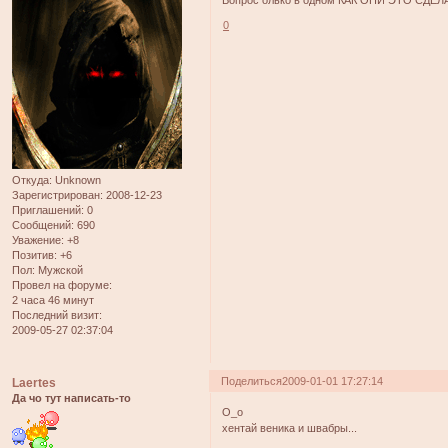
Вопрос олько в одном КАК ОНИ ЭТО СДЕЛА
0
Откуда:
Unknown
Зарегистрирован
: 2008-12-23
Приглашений:
0
Сообщений:
690
Уважение:
+8
Позитив:
+6
Пол:
Мужской
Провел на форуме:
2 часа 46 минут
Последний визит:
2009-05-27 02:37:04
Поделиться
2009-01-01 17:27:14
Laertes
Да чо тут написать-то
О_о
хентай веника и швабры...