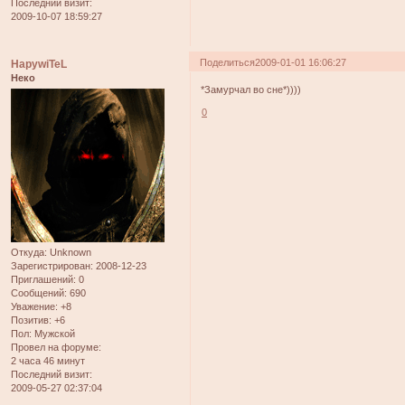
Последний визит:
2009-10-07 18:59:27
Поделиться
2009-01-01 16:06:27
HapywiTeL
Неко
*Замурчал во сне*))))
0
Откуда:
Unknown
Зарегистрирован
: 2008-12-23
Приглашений:
0
Сообщений:
690
Уважение:
+8
Позитив:
+6
Пол:
Мужской
Провел на форуме:
2 часа 46 минут
Последний визит:
2009-05-27 02:37:04