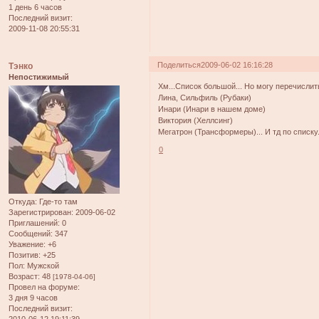
1 день 6 часов
Последний визит:
2009-11-08 20:55:31
Поделиться
2009-06-02 16:16:28
Тэнко
Непостижимый
Хм...Список большой... Но могу перечислить
Лина, Сильфиль (Рубаки)
Инари (Инари в нашем доме)
Виктория (Хеллсинг)
Мегатрон (Трансформеры)... И тд по списку.
0
Откуда:
Где-то там
Зарегистрирован
: 2009-06-02
Приглашений:
0
Сообщений:
347
Уважение:
+6
Позитив:
+25
Пол:
Мужской
Возраст:
48
[1978-04-06]
Провел на форуме:
3 дня 9 часов
Последний визит: