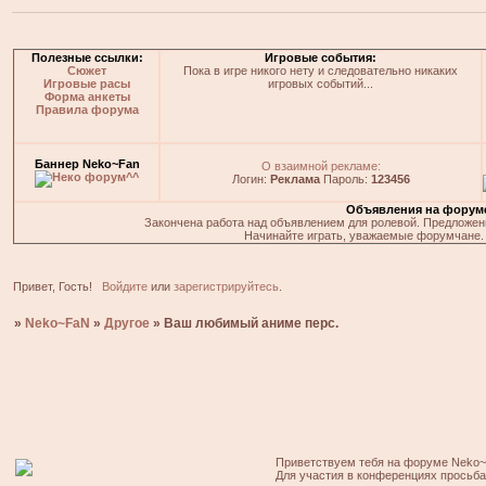
Полезные ссылки:
Игровые события:
Сюжет
Пока в игре никого нету и следовательно никаких
Игровые расы
игровых событий...
Форма анкеты
Правила форума
Баннер Neko~Fan
О взаимной рекламе:
Логин:
Реклама
Пароль:
123456
Объявления на форум
Закончена работа над объявлением для ролевой. Предложения
Начинайте играть, уважаемые форумчане. 
Привет, Гость!
Войдите
или
зарегистрируйтесь
.
»
Neko~FaN
»
Другое
»
Ваш любимый аниме перс.
Приветствуем тебя на форуме Neko~
Для участия в конференциях просьб