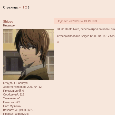
Страница:
«
1
2
3
Поделиться
2009-04-13 19:10:35
Shigeo
Няшище
ЭL из Death Note, пересмотрел по новой ан
Отредактировано Shigeo (2009-04-14 17:54:
0
Откуда:
г. Барнаул
Зарегистрирован
: 2009-04-12
Приглашений:
0
Сообщений:
115
Уважение:
+6
Позитив:
+23
Пол:
Мужской
Возраст:
36
[1990-06-27]
Провел на форуме: