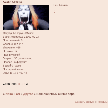
Аццки Сотона
Рей Аянами...
0
Откуда:
Беларусь/Минск
Зарегистрирован
: 2009-09-14
Приглашений:
0
Сообщений:
447
Уважение:
+16
Позитив:
+2
Пол:
Мужской
Возраст:
38
[1988-03-18]
Провел на форуме:
5 дней 0 часов
Последний визит:
2012-11-16 17:02:48
Страница:
«
1
2
3
»
Neko~FaN
»
Другое
»
Ваш любимый аниме перс.
Создать форум
|
Помощь 