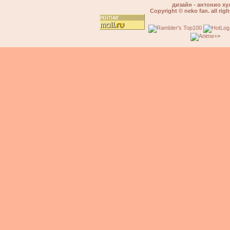
дизайн - антонио ху
Copyright © neko fan. all righ
>