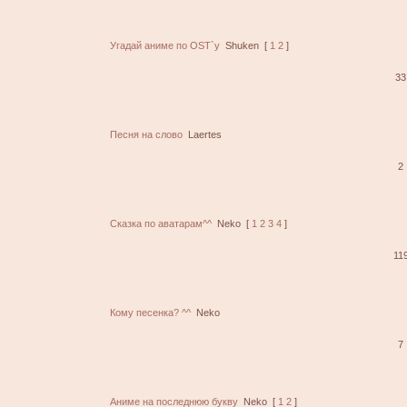
Угадай аниме по OST`у
Shuken
[
1
2
]
33
Песня на слово
Laertes
2
Сказка по аватарам^^
Neko
[
1
2
3
4
]
11
Кому песенка? ^^
Neko
7
Аниме на последнюю букву
Neko
[
1
2
]