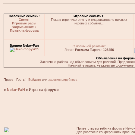
Полезные ссылки:
Игровые события:
Сюжет
Пока в игре никого нету и следовательно никаких
Игровые расы
игровых событий...
Форма анкеты
Правила форума
Баннер Neko~Fan
О взаимной рекламе:
Логин:
Реклама
Пароль:
123456
Объявления на форум
Закончена работа над объявлением для ролевой. Предложения
Начинайте играть, уважаемые форумчане. 
Привет, Гость!
Войдите
или
зарегистрируйтесь
.
»
Neko~FaN
»
Игры на форуме
Приветствуем тебя на форуме Neko~
Для участия в конференциях просьб