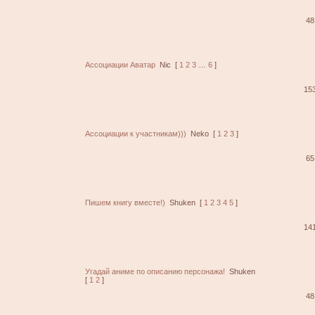
48
Ассоциации Аватар
Nic
[
1
2
3
…
6
]
15
Ассоциации к участникам)))
Neko
[
1
2
3
]
65
Пишем книгу вместе!)
Shuken
[
1
2
3
4
5
]
14
Угадай аниме по описанию персонажа!
Shuken
[
1
2
]
48