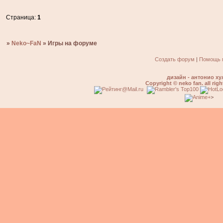
Страница:
1
»
Neko~FaN
»
Игры на форуме
Создать форум
|
Помощь 
дизайн - антонио ху
Copyright © neko fan. all righ
>