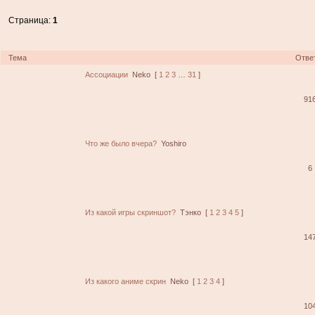
Страница:
1
Тема
Отве
Ассоциации
Neko
[
1
2
3
…
31
]
91
Что же было вчера?
Yoshiro
6
Из какой игры скриншот?
Тэнко
[
1
2
3
4
5
]
14
Из какого аниме скрин
Neko
[
1
2
3
4
]
10