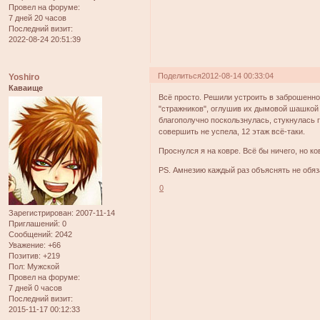
Провел на форуме:
7 дней 20 часов
Последний визит:
2022-08-24 20:51:39
Поделиться
2012-08-14 00:33:04
Yoshiro
Каваище
Всё просто. Решили устроить в заброшенном
"стражников", оглушив их дымовой шашкой и
благополучно поскользнулась, стукнулась 
совершить не успела, 12 этаж всё-таки.
Проснулся я на ковре. Всё бы ничего, но ко
PS. Амнезию каждый раз объяснять не обяз
0
Зарегистрирован
: 2007-11-14
Приглашений:
0
Сообщений:
2042
Уважение:
+66
Позитив:
+219
Пол:
Мужской
Провел на форуме:
7 дней 0 часов
Последний визит:
2015-11-17 00:12:33