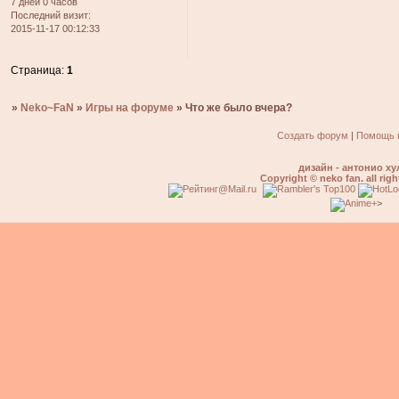
7 дней 0 часов
Последний визит:
2015-11-17 00:12:33
Страница:
1
»
Neko~FaN
»
Игры на форуме
»
Что же было вчера?
Создать форум
|
Помощь 
дизайн - антонио ху
Copyright © neko fan. all righ
>