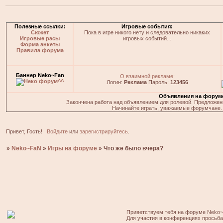
Полезные ссылки:
Игровые события:
Сюжет
Пока в игре никого нету и следовательно никаких
Игровые расы
игровых событий...
Форма анкеты
Правила форума
Баннер Neko~Fan
О взаимной рекламе:
Логин:
Реклама
Пароль:
123456
Объявления на форум
Закончена работа над объявлением для ролевой. Предложения
Начинайте играть, уважаемые форумчане. 
Привет, Гость!
Войдите
или
зарегистрируйтесь
.
»
Neko~FaN
»
Игры на форуме
»
Что же было вчера?
Приветствуем тебя на форуме Neko~
Для участия в конференциях просьб