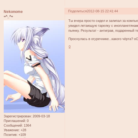
Поделиться
2012-08-15 22:41:44
Nekonome
=^_^=
Ты вчера просто сидел и залипал за компью
увидел летающую тарелку с инопланетянами.
пьянку. Результат - антиграв, подаренный 
Проснулась в огуречнике...какого чёрта? о
0
Зарегистрирован
: 2009-03-18
Приглашений:
0
Сообщений:
1364
Уважение:
+28
Позитив:
+109