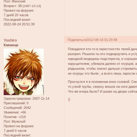
Пол:
Женский
Возраст:
38
[1987-10-13]
Провел на форуме:
7 дней 20 часов
Последний визит:
2022-08-24 20:51:39
Поделиться
2012-08-16 01:29:48
Yoshiro
Каваище
Повадился кто-то в окрестностях твоей дач
разорил. Решила ты его подкараулить и уст
народной медицины подстерегла, и хорошень
нарущителем, убежала далеко от огурцов, а
рядышком, чтобы значит дальше сторожить,
не огурцы это были , а всего лишь заросли 
Проснулся я в положении вниз головой. Смо
то узкой трубы, сверху мешок на ноги давит,
Что же вчера было? И разве на дворе сейча
Зарегистрирован
: 2007-11-14
0
Приглашений:
0
Сообщений:
2042
Уважение:
+66
Позитив:
+219
Пол:
Мужской
Провел на форуме:
7 дней 0 часов
Последний визит: