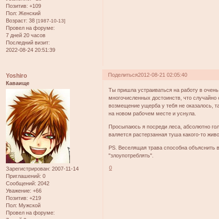
Позитив:
+109
Пол:
Женский
Возраст:
38
[1987-10-13]
Провел на форуме:
7 дней 20 часов
Последний визит:
2022-08-24 20:51:39
Поделиться
2012-08-21 02:05:40
Yoshiro
Каваище
Ты пришла устраиваться на работу в очень
многочисленных достоинств, что случайно 
возмещение ущерба у тебя не оказалось, 
на новом рабочем месте и уснула.
Просыпаюсь я посреди леса, абсолютно голы
валяется растерзанная туша какого-то живо
PS. Веселящая трава способна объяснить 
"злоупотреблять".
0
Зарегистрирован
: 2007-11-14
Приглашений:
0
Сообщений:
2042
Уважение:
+66
Позитив:
+219
Пол:
Мужской
Провел на форуме: