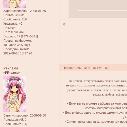
Зарегистрирован
: 2008-01-30
Приглашений:
0
Сообщений:
116
Уважение:
+0
0
Позитив:
+0
Пол:
Женский
Возраст:
47
[1979-04-21]
Провел на форуме:
10 часов 38 минут
Последний визит:
2012-08-20 18:17:20
Поделиться
2010-02-16 16:49:02
Реклама
~PR-sama~
Ты хочешь почувствовать себя в роли как
музыкантом, а может ты хочешь сколотить с
предоставляем тебе такой шанс. Поживи в с
вражда, любовь, всё пер
• Если вы не можете выбрать за кого ре
краткой биографией вам об
• Всю информацию по сложившимся группир
Зарегистрирован
: 2008-01-30
уз
Приглашений:
0
• Списон неканоничных, выдуманных пер
Сообщений:
116