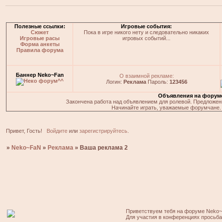
Полезные ссылки:
Игровые события:
Сюжет
Пока в игре никого нету и следовательно никаких
Игровые расы
игровых событий...
Форма анкеты
Правила форума
Баннер Neko~Fan
О взаимной рекламе:
Логин:
Реклама
Пароль:
123456
Объявления на форум
Закончена работа над объявлением для ролевой. Предложения
Начинайте играть, уважаемые форумчане. 
Привет, Гость!
Войдите
или
зарегистрируйтесь
.
»
Neko~FaN
»
Реклама
»
Ваша реклама 2
Приветствуем тебя на форуме Neko~
Для участия в конференциях просьб