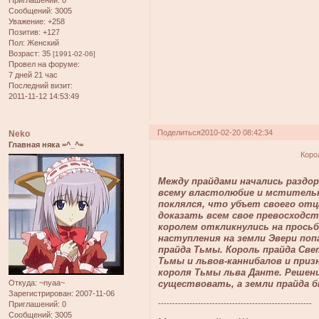
Приглашений:
0
Сообщений:
3005
Уважение:
+258
Позитив:
+127
Пол:
Женский
Возраст:
35
[1991-02-06]
Провел на форуме:
7 дней 21 час
Последний визит:
2011-11-12 14:53:49
Поделиться
2010-02-20 08:42:34
Neko
Главная няка =^_^=
Коро
Между прайдами начались раздо
всему властолюбие и мстительн
поклялся, что убъет своего отц
доказать всем свое превосходст
королем откликнулись на просьб
наступления на земли Эвери по
прайда Тьмы. Король прайда Св
Тьмы и львов-каннибалов и приз
короля Тьмы льва Данте. Решен
Откуда:
~nyaa~
существовать, а земли прайда б
Зарегистрирован
: 2007-11-06
------------------------------------------------------
Приглашений:
0
Сообщений:
3005