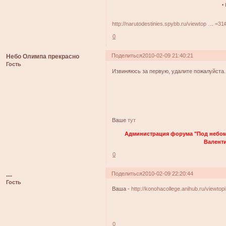
•
http://narutodestinies.spybb.ru/viewtop … =3
0
Поделиться
2010-02-09 21:40:21
Небо Олимпа прекрасно
Гость
Извиняюсь за первую, удалите пожалуйста.
Ваше
тут
Администрация форума "Под небом
Валенти
0
Поделиться
2010-02-09 22:20:44
....
Гость
Ваша -
http://konohacollege.anihub.ru/viewto
0