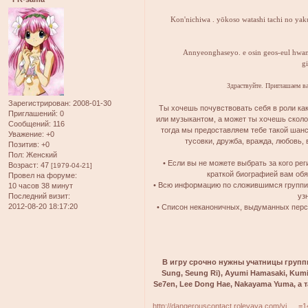
Kon'nichiwa . yōkoso watashi tachi no yaku
Annyeonghaseyo. e osin geos-eul hwan
gi
Здраствуйте. Приглашаем в
Зарегистрирован
: 2008-01-30
Ты хочешь почувствовать себя в роли ка
Приглашений:
0
или музыкантом, а может ты хочешь сколо
Сообщений:
116
тогда мы предоставляем тебе такой шанс
Уважение:
+0
тусовки, дружба, вражда, любовь,
Позитив:
+0
Пол:
Женский
• Если вы не можете выбрать за кого ре
Возраст:
47
[1979-04-21]
краткой биографией вам об
Провел на форуме:
• Всю информацию по сложившимся группир
10 часов 38 минут
Последний визит:
уз
2012-08-20 18:17:20
• Списон неканоничных, выдуманных пер
В игру срочно нужны учатницы группы
Sung, Seung Ri), Ayumi Hamasaki, Kumi 
Se7en, Lee Dong Hae, Nakayama Yuma, а 
http://dangerouscontact.rolevaya.com/vi … =