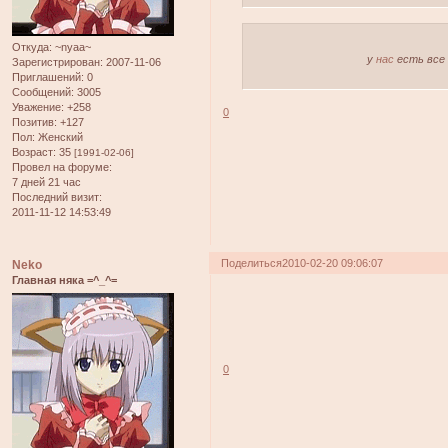
Откуда:
~nyaa~
у
нас
есть все 
Зарегистрирован
: 2007-11-06
Приглашений:
0
Сообщений:
3005
Уважение:
+258
0
Позитив:
+127
Пол:
Женский
Возраст:
35
[1991-02-06]
Провел на форуме:
7 дней 21 час
Последний визит:
2011-11-12 14:53:49
Поделиться
2010-02-20 09:06:07
Neko
Главная няка =^_^=
0