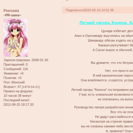
Поделиться
2010-02-10 14:51:36
Реклама
~PR-sama~
Летний лагерь Коноха. А
Цунаде избегает дет
Анко и Орочимару выучились на обыч
Шикамару обязан ходить на 
Какаши разгуливает бе
А Саске вырос в обычной 
Зарегистрирован
: 2008-01-30
Вы думаете, что это безуми
Приглашений:
0
Сообщений:
116
Нет, это просто а
Уважение:
+0
В ней канонические перс
Позитив:
+0
Они влюбляются, ссорятся, устра
Пол:
Женский
Возраст:
47
[1979-04-21]
Летний лагерь "Коноха" гостеприимно ра
Провел на форуме:
У вас есть уникальная возможност
10 часов 38 минут
не отвлекаясь на выпо
Последний визит:
2012-08-20 18:17:20
Руководство лагеря разработало множ
Все это не поз
Не дадут расслабиться и
Несмотря на строгие прави
вы не скованы какими-либо жест
А, правила? Они 