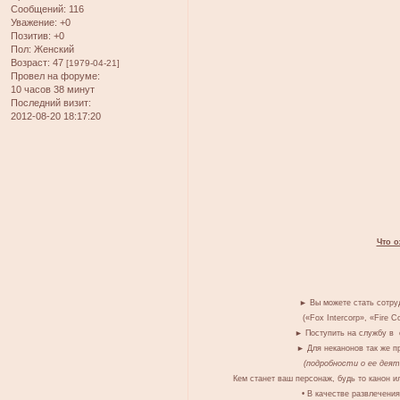
Сообщений:
116
Уважение:
+0
Позитив:
+0
Пол:
Женский
Возраст:
47
[1979-04-21]
Провел на форуме:
10 часов 38 минут
Последний визит:
2012-08-20 18:17:20
Что о
► Вы можете стать сотру
(«Fox Intercorp», «Fire Co
► Поступить на службу в с
► Для неканонов так же п
(подробности о ее дея
Кем станет ваш персонаж, будь то канон и
• В качестве развлечени