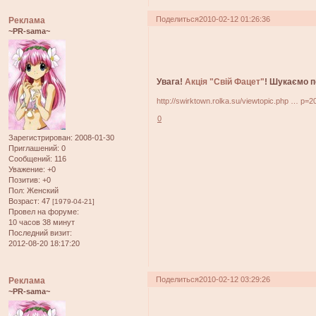
Поделиться
2010-02-12 01:26:36
Реклама
~PR-sama~
Увага!
Акція "Свій Фацет"
! Шукаємо п
http://swirktown.rolka.su/viewtopic.php … p=
0
Зарегистрирован
: 2008-01-30
Приглашений:
0
Сообщений:
116
Уважение:
+0
Позитив:
+0
Пол:
Женский
Возраст:
47
[1979-04-21]
Провел на форуме:
10 часов 38 минут
Последний визит:
2012-08-20 18:17:20
Поделиться
2010-02-12 03:29:26
Реклама
~PR-sama~