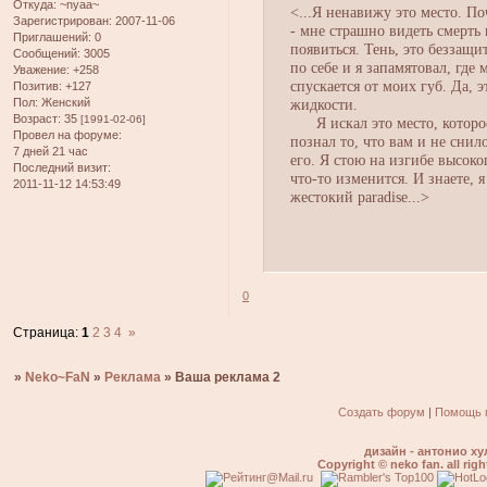
Откуда:
~nyaa~
<...Я ненавижу это место. По
Зарегистрирован
: 2007-11-06
- мне страшно видеть смерть 
Приглашений:
0
появиться. Тень, это беззащи
Сообщений:
3005
по себе и я запамятовал, где
Уважение:
+258
спускается от моих губ. Да, 
Позитив:
+127
Пол:
Женский
жидкости.
Возраст:
35
[1991-02-06]
Я искал это место, которое 
Провел на форуме:
познал то, что вам и не снил
7 дней 21 час
его. Я стою на изгибе высоко
Последний визит:
что-то изменится. И знаете, я
2011-11-12 14:53:49
жестокий paradise...>
0
Страница:
1
2
3
4
»
»
Neko~FaN
»
Реклама
»
Ваша реклама 2
Создать форум
|
Помощь 
дизайн - антонио ху
Copyright © neko fan. all righ