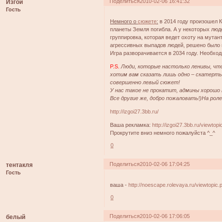
Поделиться
2010-02-06 16:41:32
Изгои
Гость
Немного о
сюжете
:
в 2014 году произошел К
планеты Земля погибла. А у некоторых люд
группировка, которая ведет охоту на мутан
агрессивных выпадов людей, решено было 
Игра разворачивается в 2034 году. Необход
P.S.
Люди, которые настолько ленивы, что
хотим вам сказать лишь одно – скатерть
совершенно левый сюжет!
У нас такое не прокатит, админы хорошо 
Все другие же, добро пожаловать!)На рол
http://izgoi27.3bb.ru/
Ваша рекламка:
http://izgoi27.3bb.ru/viewto
Прокрутите вниз немного пожалуйста ^_^
0
Поделиться
2010-02-06 17:04:25
тентакля
Гость
ваша -
http://noescape.rolevaya.ru/viewtopic
0
Поделиться
2010-02-06 17:06:05
белый