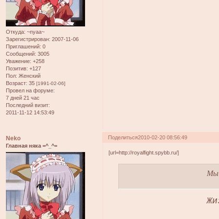
Откуда:
~nyaa~
Зарегистрирован
: 2007-11-06
Приглашений:
0
Сообщений:
3005
Уважение:
+258
Позитив:
+127
Пол:
Женский
Возраст:
35
[1991-02-06]
Провел на форуме:
7 дней 21 час
Последний визит:
2011-11-12 14:53:49
Поделиться
2010-02-20 08:56:49
Neko
Главная няка =^_^=
[url=http://royalfight.spybb.ru/]
Мы 
Жи