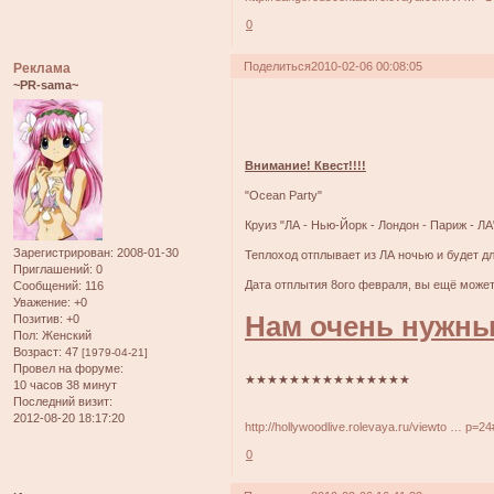
0
Поделиться
2010-02-06 00:08:05
Реклама
~PR-sama~
Внимание! Квест!!!!
"Ocean Party"
Круиз "ЛА - Нью-Йорк - Лондон - Париж - ЛА"
Зарегистрирован
: 2008-01-30
Теплоход отплывает из ЛА ночью и будет дл
Приглашений:
0
Дата отплытия 8ого февраля, вы ещё может
Сообщений:
116
Уважение:
+0
Нам очень нужны
Позитив:
+0
Пол:
Женский
Возраст:
47
[1979-04-21]
Провел на форуме:
★★★★★★★★★★★★★★★
10 часов 38 минут
Последний визит:
2012-08-20 18:17:20
http://hollywoodlive.rolevaya.ru/viewto … p=2
0