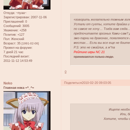
Откуда:
~nyaa~
Зарегистрирован
: 2007-11-06
«говорить желательно томным гол
Приглашений:
0
Устали от суеты, хотите драйва 
Сообщений:
3005
по самое не хочу… Тогда вам сюда… 
Уважение:
+258
предпочитаете грозных Ками-сам? 
Позитив:
+127
эмо-парни на драконах, появляются
Пол:
Женский
местах… Если вы все еще не боитес
Возраст:
35
[1991-02-06]
P.S: это не смайлик, а ж*па
Провел на форуме:
7 дней 21 час
Рейтинг игры NC 21
Последний визит:
принимаются только люди.
2011-11-12 14:53:49
0
Поделиться
2010-02-20 09:03:05
Neko
Главная няка =^_^=
Ищете необхо
Или, 
Хотите, чтобы о