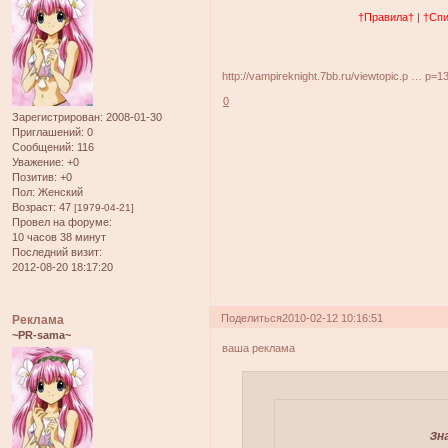
†Правила†
|
†Спи
http://vampireknight.7bb.ru/viewtopic.p … p=
0
Зарегистрирован
: 2008-01-30
Приглашений:
0
Сообщений:
116
Уважение:
+0
Позитив:
+0
Пол:
Женский
Возраст:
47
[1979-04-21]
Провел на форуме:
10 часов 38 минут
Последний визит:
2012-08-20 18:17:20
Поделиться
2010-02-12 10:16:51
Реклама
~PR-sama~
ваша реклама
Зн