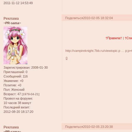
2011-11-12 14:53:49
Поделиться
2010-02-05 18:32:04
Реклама
~PR-sama~
†Правила†
|
†Спи
http://vampireknight.7bb.ru/viewtopic.p … p;p
0
Зарегистрирован
: 2008-01-30
Приглашений:
0
Сообщений:
116
Уважение:
+0
Позитив:
+0
Пол:
Женский
Возраст:
47
[1979-04-21]
Провел на форуме:
10 часов 38 минут
Последний визит:
2012-08-20 18:17:20
Поделиться
2010-02-05 23:20:38
Реклама
~PR-sama~