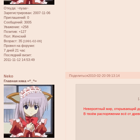
Откуда:
~nyaa~
Зарегистрирован
: 2007-11-06
Приглашений:
0
Сообщений:
3005
Уважение:
+258
Позитив:
+127
Пол:
Женский
Возраст:
35
[1991-02-06]
Провел на форуме:
7 дней 21 час
Последний визит:
2011-11-12 14:53:49
Поделиться
2010-02-20 09:13:14
Neko
Главная няка =^_^=
[
Невероятный мир, открывающий дл
В твоём распоряжении всё от древ