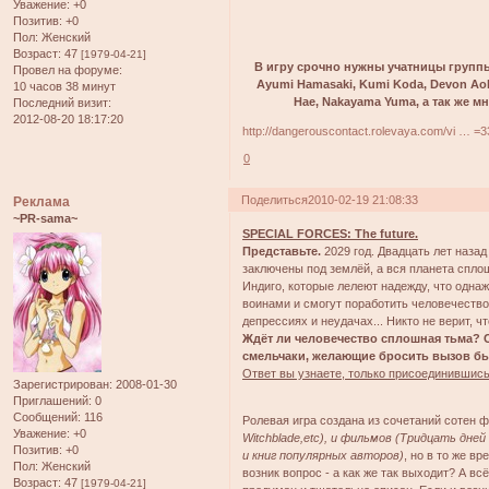
Уважение:
+0
Позитив:
+0
Пол:
Женский
Возраст:
47
[1979-04-21]
В игру срочно нужны учатницы группы 
Провел на форуме:
Ayumi Hamasaki, Kumi Koda, Devon Aoki
10 часов 38 минут
Hae, Nakayama Yuma, а так же м
Последний визит:
2012-08-20 18:17:20
http://dangerouscontact.rolevaya.com/vi … =
0
Поделиться
2010-02-19 21:08:33
Реклама
~PR-sama~
SPECIAL FORCES: The future.
Представьте.
2029 год. Двадцать лет наза
заключены под землёй, а вся планета спло
Индиго, которые лелеют надежду, что одна
воинами и смогут поработить человечество.
депрессиях и неудачах... Никто не верит, ч
Ждёт ли человечество сплошная тьма? См
смельчаки, желающие бросить вызов б
Ответ вы узнаете, только присоединившись
Зарегистрирован
: 2008-01-30
Приглашений:
0
Сообщений:
116
Ролевая игра создана из сочетаний сотен
Уважение:
+0
Witchblade,etc), и фильмов (Тридцать дней н
Позитив:
+0
и книг популярных авторов)
, но в то же в
Пол:
Женский
возник вопрос - а как же так выходит? А в
Возраст:
47
[1979-04-21]