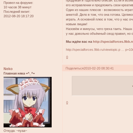
продуман и тщательно описан. Если и возни
Провел на форуме:
его исправлении и предложить свои креати
10 часов 38 минут
Один из наших плюсов - возможность играть
Последний визит:
анкетой. Дело в том, что она готова. Цели
2012-08-20 18:17:20
играть. А основной плюс в том, что у нас
новым лицам!
Назовём и минусы, чего греха таить. Наша 
у нас довольно объёмный свод правил, но он
Мы ждём вас на
http://specialforces.9bb.r
http://specialforces.9bb.ru/viewtopic.p … p=1
0
Поделиться
2010-02-20 08:30:41
Neko
Главная няка =^_^=
0
Откуда:
~nyaa~