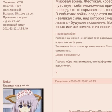
Мировая война. Жестокая, кров
Уважение:
+258
чувствует себя немножечко при
Позитив:
+127
вперед, кто-то скрывается в тен
Пол:
Женский
В событиях войны создаются п
Возраст:
35
[1991-02-06]
Провел на форуме:
- великая сила, над которой см
7 дней 21 час
львята - будущее поколение. В
Последний визит:
юных или же помочь в их воспи
2011-11-12 14:53:49
Присоединяйся!
Интересный сюжет не оставит тебя равнодуш
вопросами по форуму.
Ты можешь быть хладнокровным воином Тьмы
семьянином.
Добро пожаловать!
Просим обратить внимание, что на форум
взросления.
0
Поделиться
2010-02-20 08:48:13
Neko
Главная няка =^_^=
Форум
|
Правила
|
Сюжет
|
Персонаж