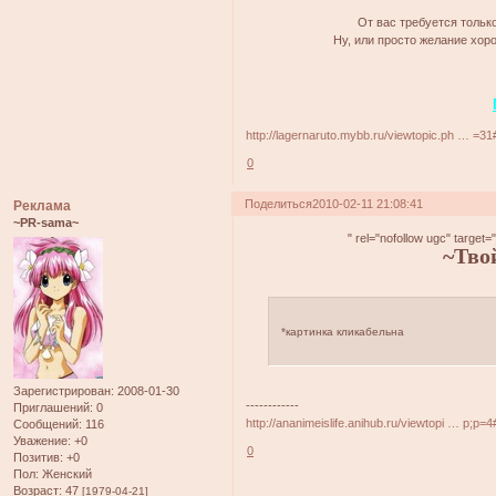
От вас требуется тольк
Ну, или просто желание хоро
http://lagernaruto.mybb.ru/viewtopic.ph … =3
0
Поделиться
2010-02-11 21:08:41
Реклама
~PR-sama~
" rel="nofollow ugc" target=
~Тв
*картинка кликабельна
Зарегистрирован
: 2008-01-30
------------
Приглашений:
0
http://ananimeislife.anihub.ru/viewtopi … p;p=
Сообщений:
116
Уважение:
+0
0
Позитив:
+0
Пол:
Женский
Возраст:
47
[1979-04-21]