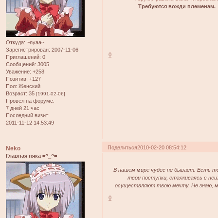
Требуются вожди племенам.
Откуда:
~nyaa~
Зарегистрирован
: 2007-11-06
0
Приглашений:
0
Сообщений:
3005
Уважение:
+258
Позитив:
+127
Пол:
Женский
Возраст:
35
[1991-02-06]
Провел на форуме:
7 дней 21 час
Последний визит:
2011-11-12 14:53:49
Поделиться
2010-02-20 08:54:12
Neko
Главная няка =^_^=
В нашем мире чудес не бывает. Есть то
твои поступки, сталкиваясь с не
осуществляют твою мечту. Не знаю, мож
0