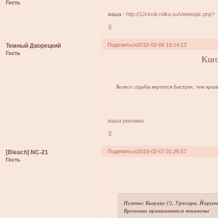
Гость
ваша -
http://12circle.rolka.su/viewtopic.ph
0
Поделиться
2010-02-06 19:14:13
Темный Дворецкий
Гость
Kuro
Колесо судьбы вертится быстрее, чем крыл
ваша реклама
0
Поделиться
2010-02-07 01:26:57
[Bleach] NC-21
Гость
Нужны: Кьераку (!), Урахара, Йоруи
Временно принимаются неканоны