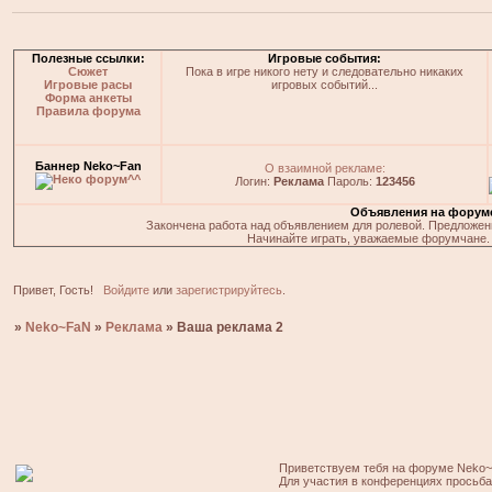
Полезные ссылки:
Игровые события:
Сюжет
Пока в игре никого нету и следовательно никаких
Игровые расы
игровых событий...
Форма анкеты
Правила форума
Баннер Neko~Fan
О взаимной рекламе:
Логин:
Реклама
Пароль:
123456
Объявления на форум
Закончена работа над объявлением для ролевой. Предложения
Начинайте играть, уважаемые форумчане. 
Привет, Гость!
Войдите
или
зарегистрируйтесь
.
»
Neko~FaN
»
Реклама
»
Ваша реклама 2
Приветствуем тебя на форуме Neko~
Для участия в конференциях просьб