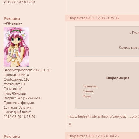
2012-08-20 18:17:20
Поделиться
2011-12-08 21:35:06
Реклама
~PR-sama~
» Deat
Смерть никог
Зарегистрирован
: 2008-01-30
Приглашений:
0
Информация
Сообщений:
116
Уважение:
+0
Правила.
Позитив:
+0
Сюжет.
Пол:
Женский
Роли.
Возраст:
47
[1979-04-21]
Провел на форуме:
10 часов 38 минут
Последний визит:
http://thedeathnote.anihub.ru/viewtopic … p;p
2012-08-20 18:17:20
0
Поделиться
2011-12-16 18:04:25
Реклама