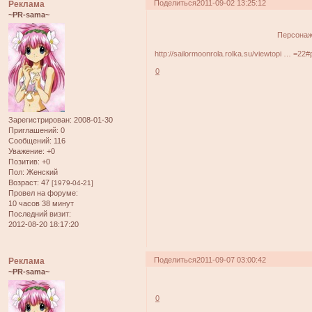
Поделиться
2011-09-02 13:25:12
Реклама
~PR-sama~
Персона
http://sailormoonrola.rolka.su/viewtopi … =22
0
Зарегистрирован
: 2008-01-30
Приглашений:
0
Сообщений:
116
Уважение:
+0
Позитив:
+0
Пол:
Женский
Возраст:
47
[1979-04-21]
Провел на форуме:
10 часов 38 минут
Последний визит:
2012-08-20 18:17:20
Поделиться
2011-09-07 03:00:42
Реклама
~PR-sama~
0