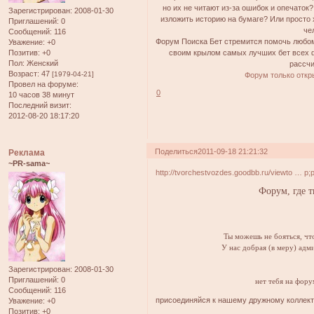
но их не читают из-за ошибок и опечаток
Зарегистрирован
: 2008-01-30
изложить историю на бумаге? Или просто
Приглашений:
0
че
Сообщений:
116
Форум Поиска Бет стремится помочь любом
Уважение:
+0
Позитив:
+0
своим крылом самых лучших бет всех ф
Пол:
Женский
рассчи
Возраст:
47
[1979-04-21]
Форум только откр
Провел на форуме:
0
10 часов 38 минут
Последний визит:
2012-08-20 18:17:20
Поделиться
2011-09-18 21:21:32
Реклама
~PR-sama~
http://tvorchestvozdes.goodbb.ru/viewto … p
Форум, где 
Ты можешь не бояться, чт
У нас добрая (в меру) адм
Зарегистрирован
: 2008-01-30
Приглашений:
0
нет тебя на фор
Сообщений:
116
присоединяйся к нашему дружному коллект
Уважение:
+0
Позитив:
+0