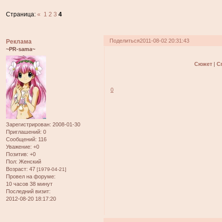
Страница:
«
1
2
3
4
Поделиться
2011-08-02 20:31:43
Реклама
~PR-sama~
Сюжет
|
С
0
Зарегистрирован
: 2008-01-30
Приглашений:
0
Сообщений:
116
Уважение:
+0
Позитив:
+0
Пол:
Женский
Возраст:
47
[1979-04-21]
Провел на форуме:
10 часов 38 минут
Последний визит:
2012-08-20 18:17:20