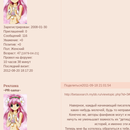
Зарегистрирован
: 2008-01-30
Приглашений:
0
Сообщений:
116
Уважение:
+0
Позитив:
+0
Пол:
Женский
Возраст:
47
[1979-04-21]
Провел на форуме:
10 часов 38 минут
Последний визит:
2012-08-20 18:17:20
Поделиться
2011-09-18 21:01:54
Реклама
~PR-sama~
http://betasearch.mybb.ru/viewtopic.php?id=3
Наверное, каждый начинающий писатель 
каких-нибудь мелочей, будь то неправ
Конечно же, авторы фанфиков могут и н
ничуть не уменьшает важность их "детищ
историй, и именно эти
Теперь мне бы хотелось обратиться к теб