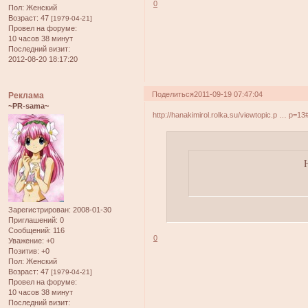
0
Пол:
Женский
Возраст:
47
[1979-04-21]
Провел на форуме:
10 часов 38 минут
Последний визит:
2012-08-20 18:17:20
Поделиться
2011-09-19 07:47:04
Реклама
~PR-sama~
http://hanakimirol.rolka.su/viewtopic.p … p=1
Зарегистрирован
: 2008-01-30
Приглашений:
0
Сообщений:
116
0
Уважение:
+0
Позитив:
+0
Пол:
Женский
Возраст:
47
[1979-04-21]
Провел на форуме:
10 часов 38 минут
Последний визит: