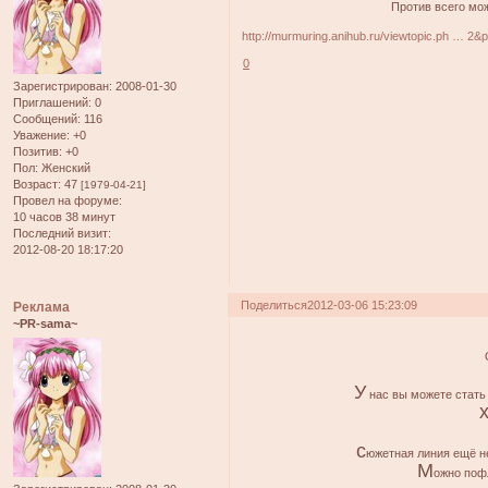
Против всего можн
http://murmuring.anihub.ru/viewtopic.ph … 2&
0
Зарегистрирован
: 2008-01-30
Приглашений:
0
Сообщений:
116
Уважение:
+0
Позитив:
+0
Пол:
Женский
Возраст:
47
[1979-04-21]
Провел на форуме:
10 часов 38 минут
Последний визит:
2012-08-20 18:17:20
Поделиться
2012-03-06 15:23:09
Реклама
~PR-sama~
У
нас вы можете стать 
с
южетная линия ещё н
М
ожно поф