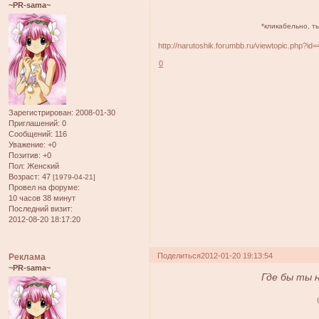
~PR-sama~
*кликабельно, т
http://narutoshik.forumbb.ru/viewtopic.php?id
0
Зарегистрирован
: 2008-01-30
Приглашений:
0
Сообщений:
116
Уважение:
+0
Позитив:
+0
Пол:
Женский
Возраст:
47
[1979-04-21]
Провел на форуме:
10 часов 38 минут
Последний визит:
2012-08-20 18:17:20
Поделиться
2012-01-20 19:13:54
Реклама
~PR-sama~
Где бы ты н