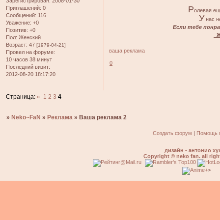
Зарегистрирован
: 2008-01-30
Р
Приглашений:
0
олевая ещ
Сообщений:
116
У
нас не
Уважение:
+0
Если тебе понра
Позитив:
+0
Жд
Пол:
Женский
Возраст:
47
[1979-04-21]
ваша реклама
Провел на форуме:
10 часов 38 минут
0
Последний визит:
2012-08-20 18:17:20
Страница:
«
1
2
3
4
»
Neko~FaN
»
Реклама
»
Ваша реклама 2
Создать форум
|
Помощь 
дизайн - антонио ху
Copyright © neko fan. all righ
>