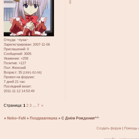
0
Откуда:
~nyaa~
Зарегистрирован
: 2007-11-06
Приглашений:
0
Сообщений:
3005
Уважение:
+258
Позитив:
+127
Пол:
Женский
Возраст:
35
[1991-02-06]
Провел на форуме:
7 дней 21 час
Последний визит:
2011-11-12 14:53:49
Страница:
1
2
3
…
7
»
»
Neko~FaN
»
Поздравляшка
»
С Днём Рождения^^
Создать форум
|
Помощь 