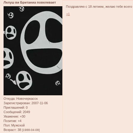
Лелуш ви Британиа повелевает
Поздравляю с 18 летием, желаю тебе всего
+1
Откуда:
Новочеркасск
Зарегистрирован
: 2007-11-06
Приглашений:
0
Сообщений:
2049
Уважение:
+30
Позитив:
+4
Пол:
Мужской
Возраст:
38
[1988-04-08]