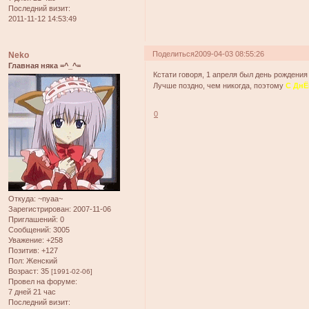
Последний визит:
2011-11-12 14:53:49
Поделиться
2009-04-03 08:55:26
Neko
Главная няка =^_^=
Кстати говоря, 1 апреля был день рождения 
Лучше поздно, чем никогда, поэтому
С ДнЁ
0
Откуда:
~nyaa~
Зарегистрирован
: 2007-11-06
Приглашений:
0
Сообщений:
3005
Уважение:
+258
Позитив:
+127
Пол:
Женский
Возраст:
35
[1991-02-06]
Провел на форуме:
7 дней 21 час
Последний визит: