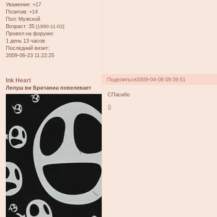
Уважение:
+17
Позитив:
+14
Пол:
Мужской
Возраст:
35
[1990-11-02]
Провел на форуме:
1 день 13 часов
Последний визит:
2009-06-23 11:22:25
Поделиться
2009-04-08 09:39:51
Ink Heart
Лелуш ви Британиа повелевает
СПасибо
0