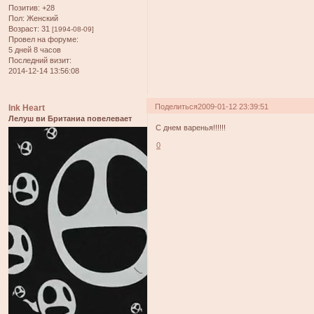
Позитив:
+28
Пол:
Женский
Возраст:
31
[1994-08-09]
Провел на форуме:
5 дней 8 часов
Последний визит:
2014-12-14 13:56:08
Поделиться
2009-01-12 23:39:51
Ink Heart
Лелуш ви Британиа повелевает
С днем варенья!!!!!!
0