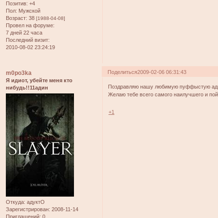
Позитив:
+4
Пол:
Мужской
Возраст:
38
[1988-04-08]
Провел на форуме:
7 дней 22 часа
Последний визит:
2010-08-02 23:24:19
Поделиться
2009-02-06 06:31:43
m0po3ka
Я идиот, убейте меня кто
Поздравляю нашу любимую пуффыстую ад
нибудь!!11адин
Желаю тебе всего самого наилучшего и по
+1
Откуда:
адуктО
Зарегистрирован
: 2008-11-14
Приглашений:
0