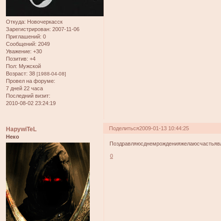
Откуда:
Новочеркасск
Зарегистрирован
: 2007-11-06
Приглашений:
0
Сообщений:
2049
Уважение:
+30
Позитив:
+4
Пол:
Мужской
Возраст:
38
[1988-04-08]
Провел на форуме:
7 дней 22 часа
Последний визит:
2010-08-02 23:24:19
Поделиться
2009-01-13 10:44:25
HapywiTeL
Неко
Поздравляюсднемрожденияжелаюсчастьявлич
0