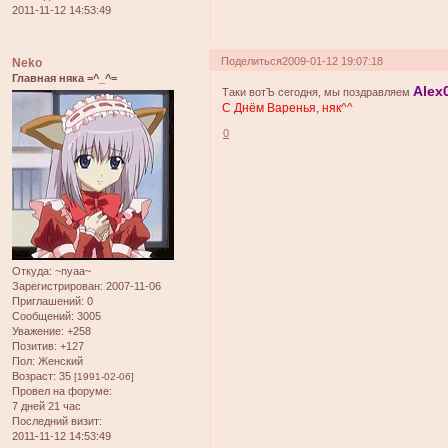
2011-11-12 14:53:49
Поделиться
2009-01-12 19:07:18
Neko
Главная няка =^_^=
Alex
Таки вотЪ сегодня, мы поздравляем
С Днём Варенья, няк^^
0
Откуда:
~nyaa~
Зарегистрирован
: 2007-11-06
Приглашений:
0
Сообщений:
3005
Уважение:
+258
Позитив:
+127
Пол:
Женский
Возраст:
35
[1991-02-06]
Провел на форуме:
7 дней 21 час
Последний визит:
2011-11-12 14:53:49