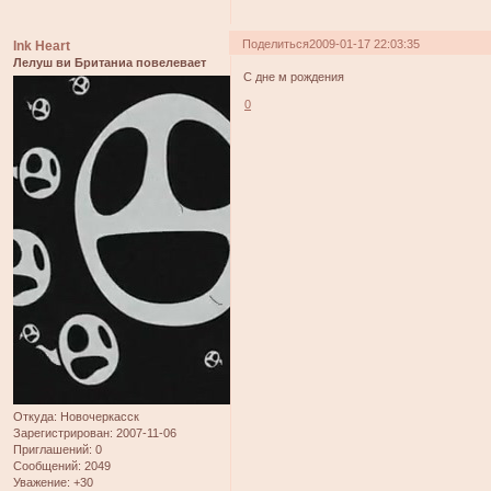
Поделиться
2009-01-17 22:03:35
Ink Heart
Лелуш ви Британиа повелевает
С дне м рождения
0
Откуда:
Новочеркасск
Зарегистрирован
: 2007-11-06
Приглашений:
0
Сообщений:
2049
Уважение:
+30