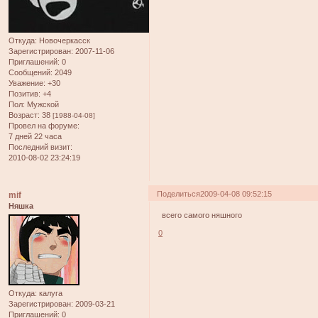
Откуда:
Новочеркасск
Зарегистрирован
: 2007-11-06
Приглашений:
0
Сообщений:
2049
Уважение:
+30
Позитив:
+4
Пол:
Мужской
Возраст:
38
[1988-04-08]
Провел на форуме:
7 дней 22 часа
Последний визит:
2010-08-02 23:24:19
Поделиться
2009-04-08 09:52:15
mif
Няшка
всего самого няшного
0
Откуда:
калуга
Зарегистрирован
: 2009-03-21
Приглашений:
0