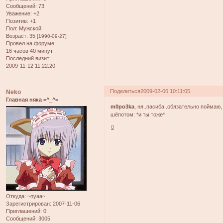
Сообщений:
73
Уважение:
+2
Позитив:
+1
Пол:
Мужской
Возраст:
35
[1990-09-27]
Провел на форуме:
16 часов 40 минут
Последний визит:
2009-11-12 11:22:20
Поделиться
2009-02-06 10:11:05
Neko
Главная няка =^_^=
m0po3ka
, ня..пасиба..обязательно поймаю
шёпотом: *и ты тоже*
0
Откуда:
~nyaa~
Зарегистрирован
: 2007-11-06
Приглашений:
0
Сообщений:
3005