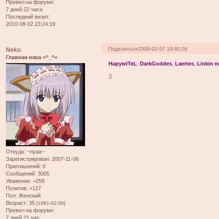
Провел на форуме:
7 дней 22 часа
Последний визит:
2010-08-02 23:24:19
Поделиться
2009-02-07 19:40:26
Neko
Главная няка =^_^=
HapywiTeL
,
DarkGoddes
,
Laertes
,
Linkin n
0
Откуда:
~nyaa~
Зарегистрирован
: 2007-11-06
Приглашений:
0
Сообщений:
3005
Уважение:
+258
Позитив:
+127
Пол:
Женский
Возраст:
35
[1991-02-06]
Провел на форуме:
7 дней 21 час