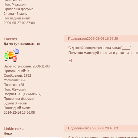
Пол:
Мужской
Провел на форуме:
2 часа 46 минут
Последний визит:
2009-05-27 02:37:04
Поделиться
2009-02-06 16:58:29
Laertes
Да чо тут написать-то
С днюхой, повелительница кавая^____^
Получше маскируй хвостик и ушки - а не то
+1
Зарегистрирован
: 2008-11-06
Приглашений:
0
Сообщений:
1752
Уважение:
+26
Позитив:
+28
Пол:
Женский
Возраст:
31
[1994-08-09]
Провел на форуме:
5 дней 8 часов
Последний визит:
2014-12-14 13:56:08
Поделиться
2009-02-06 20:48:03
Linkin neka
Неко
С днём рожденяяяя, дорогая пушистая Адми