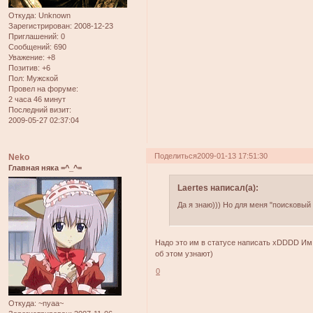
Откуда:
Unknown
Зарегистрирован
: 2008-12-23
Приглашений:
0
Сообщений:
690
Уважение:
+8
Позитив:
+6
Пол:
Мужской
Провел на форуме:
2 часа 46 минут
Последний визит:
2009-05-27 02:37:04
Поделиться
2009-01-13 17:51:30
Neko
Главная няка =^_^=
Laertes написал(а):
Да я знаю))) Но для меня "поисковый б
Надо это им в статусе написать xDDDD Им в
об этом узнают)
0
Откуда:
~nyaa~