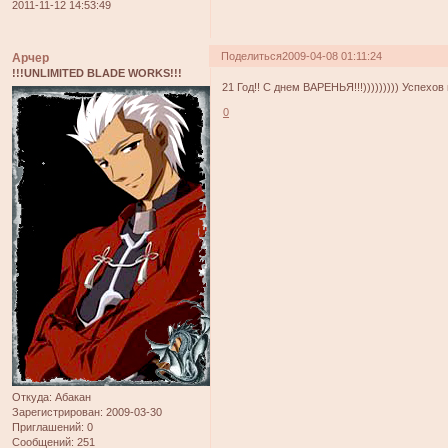
2011-11-12 14:53:49
Поделиться
2009-04-08 01:11:24
Арчер
!!!UNLIMITED BLADE WORKS!!!
21 Год!! С днем ВАРЕНЬЯ!!!))))))))) Успехо
0
Откуда:
Абакан
Зарегистрирован
: 2009-03-30
Приглашений:
0
Сообщений:
251