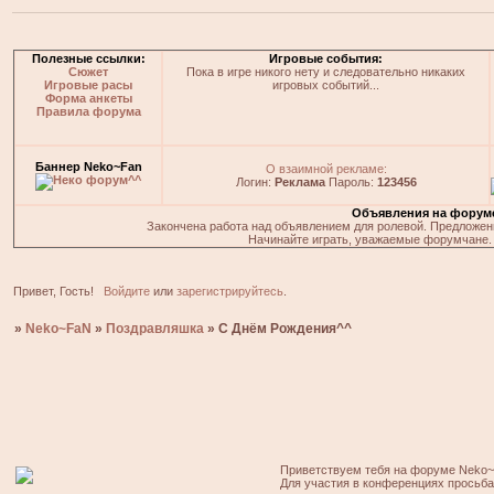
Полезные ссылки:
Игровые события:
Сюжет
Пока в игре никого нету и следовательно никаких
Игровые расы
игровых событий...
Форма анкеты
Правила форума
Баннер Neko~Fan
О взаимной рекламе:
Логин:
Реклама
Пароль:
123456
Объявления на форум
Закончена работа над объявлением для ролевой. Предложения
Начинайте играть, уважаемые форумчане. 
Привет, Гость!
Войдите
или
зарегистрируйтесь
.
»
Neko~FaN
»
Поздравляшка
»
С Днём Рождения^^
Приветствуем тебя на форуме Neko~
Для участия в конференциях просьб