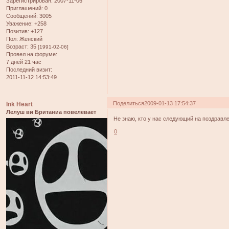
Зарегистрирован
: 2007-11-06
Приглашений:
0
Сообщений:
3005
Уважение:
+258
Позитив:
+127
Пол:
Женский
Возраст:
35
[1991-02-06]
Провел на форуме:
7 дней 21 час
Последний визит:
2011-11-12 14:53:49
Поделиться
2009-01-13 17:54:37
Ink Heart
Лелуш ви Британиа повелевает
Не знаю, кто у нас следующий на поздравл
0