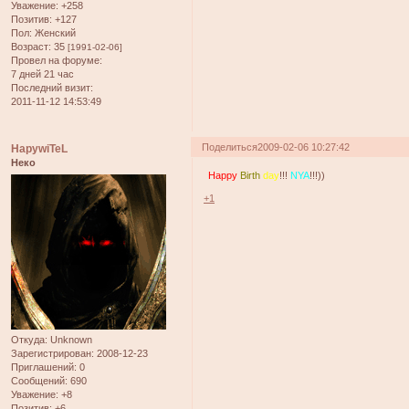
Уважение:
+258
Позитив:
+127
Пол:
Женский
Возраст:
35
[1991-02-06]
Провел на форуме:
7 дней 21 час
Последний визит:
2011-11-12 14:53:49
Поделиться
2009-02-06 10:27:42
HapywiTeL
Неко
Happy
Birth
day
!!!
NYA
!!!))
+1
Откуда:
Unknown
Зарегистрирован
: 2008-12-23
Приглашений:
0
Сообщений:
690
Уважение:
+8
Позитив:
+6