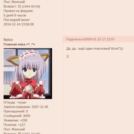
Пол:
Женский
Возраст:
31
[1994-08-09]
Провел на форуме:
5 дней 8 часов
Последний визит:
2014-12-14 13:56:08
Поделиться
2009-01-15 17:13:07
Neko
Главная няка =^_^=
Да, да...ещё один поисковый ботеГ)))
0
Откуда:
~nyaa~
Зарегистрирован
: 2007-11-06
Приглашений:
0
Сообщений:
3005
Уважение:
+258
Позитив:
+127
Пол:
Женский
Возраст:
35
[1991-02-06]