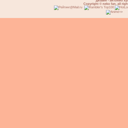
дизайн - антонио ху
Copyright © neko fan. all righ
>