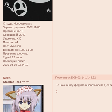
Откуда:
Новочеркасск
Зарегистрирован
: 2007-11-06
Приглашений:
0
Сообщений:
2049
Уважение:
+30
Позитив:
+4
Пол:
Мужской
Возраст:
38
[1988-04-08]
Провел на форуме:
7 дней 22 часа
Последний визит:
2010-08-02 23:24:19
Поделиться
2009-01-14 14:48:22
Neko
Главная няка =^_^=
Не наю, внизу форума высвечивается, если
0