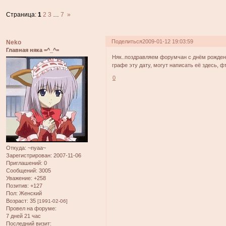
Страница:
1
2
3
…
7
»
Поделиться
2009-01-12 19:03:59
Neko
Главная няка =^_^=
Няк..поздравляем форумчан с днём рождени
графе эту дату, могут написать её здесь, ф
0
Откуда:
~nyaa~
Зарегистрирован
: 2007-11-06
Приглашений:
0
Сообщений:
3005
Уважение:
+258
Позитив:
+127
Пол:
Женский
Возраст:
35
[1991-02-06]
Провел на форуме:
7 дней 21 час
Последний визит: