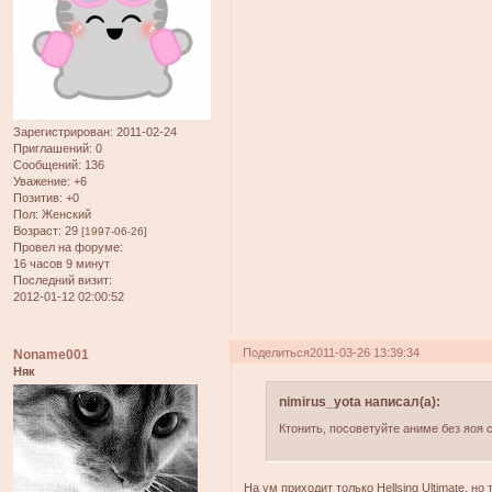
Зарегистрирован
: 2011-02-24
Приглашений:
0
Сообщений:
136
Уважение:
+6
Позитив:
+0
Пол:
Женский
Возраст:
29
[1997-06-26]
Провел на форуме:
16 часов 9 минут
Последний визит:
2012-01-12 02:00:52
Поделиться
2011-03-26 13:39:34
Noname001
Няк
nimirus_yota написал(а):
Ктонить, посоветуйте аниме без яоя с
На ум приходит только Hellsing Ultimate, но