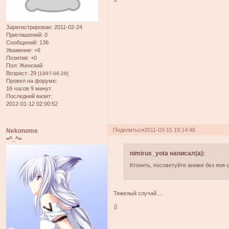
Зарегистрирован
: 2011-02-24
Приглашений:
0
Сообщений:
136
Уважение:
+6
Позитив:
+0
Пол:
Женский
Возраст:
29
[1997-06-26]
Провел на форуме:
16 часов 9 минут
Последний визит:
2012-01-12 02:00:52
Поделиться
2011-03-15 19:14:48
Nekonome
=^_^=
nimirus_yota написал(а):
Ктонить, посоветуйте аниме без яоя с
Тяжелый случай....
0