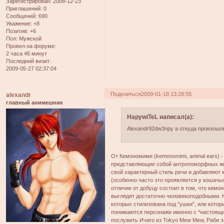
Зарегистрирован
: 2008-12-23
Приглашений:
0
Сообщений:
690
Уважение:
+8
Позитив:
+6
Пол:
Мужской
Провел на форуме:
2 часа 46 минут
Последний визит:
2009-05-27 02:37:04
Поделиться
2009-01-18 13:28:55
alexandr
главный анимешник
HapywiTeL написал(а):
Alexandr92dw3npy а откуда произошл
От Кемономими (kemonomimi, animal ears) 
представляющие собой антропоморфных жи
свой характерный стиль речи и добавляют к 
(особенно часто это проявляется у кошачь
отличие от добуцу состоит в том, что кемо
выглядят достаточно человекоподобными. 
которых стилизована под "ушки", или кото
понимаются персонажи именно с *настоящ
послужить Ичиго из Tokyo Mew Mew, Раби эн