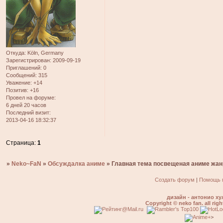
Откуда:
Köln, Germany
Зарегистрирован
: 2009-09-19
Приглашений:
0
Сообщений:
315
Уважение:
+14
Позитив:
+16
Провел на форуме:
6 дней 20 часов
Последний визит:
2013-04-16 18:32:37
Страница:
1
»
Neko~FaN
»
Обсуждалка аниме
»
Главная тема посвещеная аниме жан
Создать форум
|
Помощь 
дизайн - антонио ху
Copyright © neko fan. all righ
>