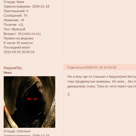
Откуда:
Киев
Зарегистрирован
: 2009-01-18
Приглашений:
0
Сообщений:
79
Уважение:
+8
Позитив:
+11
Пол:
Мужской
Возраст:
34
[1992-04-01]
Провел на форуме:
8 часов 42 минуты
Последний визит:
2010-04-02 20:00:10
Поделиться
2009-01-18 13:59:59
HapywiTeL
Неко
Не-а мну где-то слышал о Кицуне(или Китсу
тока продвинутые аниманы. Но неки... без 
домашнему очагу. Тока их чота через чур от
0
Откуда:
Unknown
Зарегистрирован
: 2008-12-23