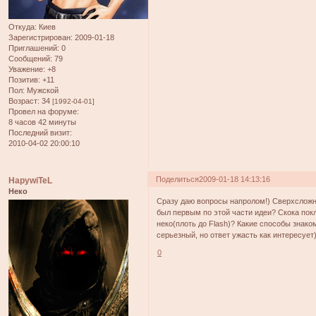
Откуда:
Киев
Зарегистрирован
: 2009-01-18
Приглашений:
0
Сообщений:
79
Уважение:
+8
Позитив:
+11
Пол:
Мужской
Возраст:
34
[1992-04-01]
Провел на форуме:
8 часов 42 минуты
Последний визит:
2010-04-02 20:00:10
Поделиться
2009-01-18 14:13:16
HapywiTeL
Неко
Сразу даю вопросы напролом!) Сверхсложны
был первым по этой части идеи? Скока пок
неко(плоть до Flash)? Какие способы знаком
серьезный, но ответ ужасть как интересует)?
0