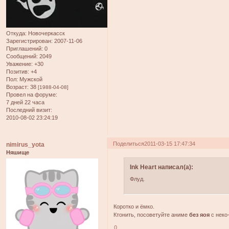
Откуда:
Новочеркасск
Зарегистрирован
: 2007-11-06
Приглашений:
0
Сообщений:
2049
Уважение:
+30
Позитив:
+4
Пол:
Мужской
Возраст:
38
[1988-04-08]
Провел на форуме:
7 дней 22 часа
Последний визит:
2010-08-02 23:24:19
Поделиться
2011-03-15 17:47:34
nimirus_yota
Няшище
Ink Heart написал(а):
Флуд.
Коротко и ёмко.
Ктонить, посоветуйте аниме
без яоя
с неко
0