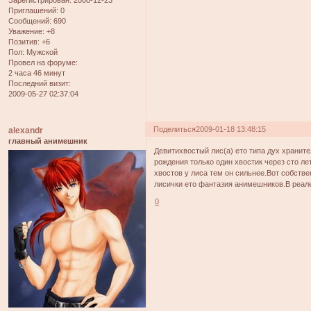
Зарегистрирован
: 2008-12-23
Приглашений:
0
Сообщений:
690
Уважение:
+8
Позитив:
+6
Пол:
Мужской
Провел на форуме:
2 часа 46 минут
Последний визит:
2009-05-27 02:37:04
Поделиться
2009-01-18 13:48:15
alexandr
главный анимешник
Девитихвостый лис(а) ето типа дух храните
рождения только один хвостик через сто ле
хвостов у лиса тем он сильнее.Вот собстве
лисички ето фантазия анимешников.В реале
0