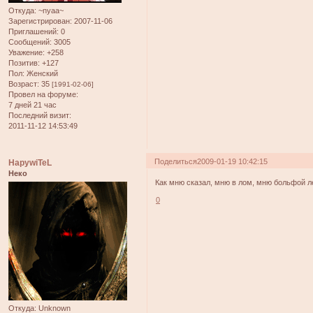
Откуда:
~nyaa~
Зарегистрирован
: 2007-11-06
Приглашений:
0
Сообщений:
3005
Уважение:
+258
Позитив:
+127
Пол:
Женский
Возраст:
35
[1991-02-06]
Провел на форуме:
7 дней 21 час
Последний визит:
2011-11-12 14:53:49
Поделиться
2009-01-19 10:42:15
HapywiTeL
Неко
Как мню сказал, мню в лом, мню больфой ле
0
Откуда:
Unknown