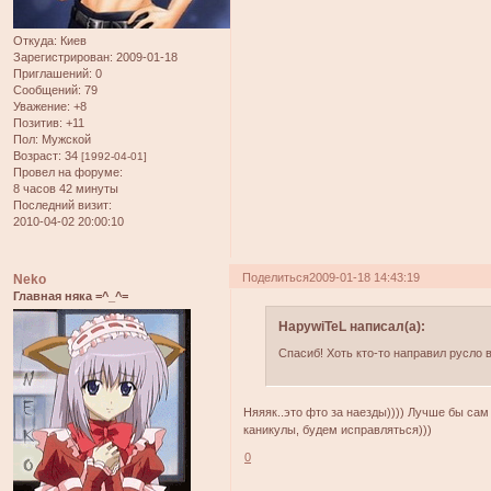
Откуда:
Киев
Зарегистрирован
: 2009-01-18
Приглашений:
0
Сообщений:
79
Уважение:
+8
Позитив:
+11
Пол:
Мужской
Возраст:
34
[1992-04-01]
Провел на форуме:
8 часов 42 минуты
Последний визит:
2010-04-02 20:00:10
Поделиться
2009-01-18 14:43:19
Neko
Главная няка =^_^=
HapywiTeL написал(а):
Спасиб! Хоть кто-то направил русло
Няяяк..это фто за наезды)))) Лучше бы сам 
каникулы, будем исправляться)))
0