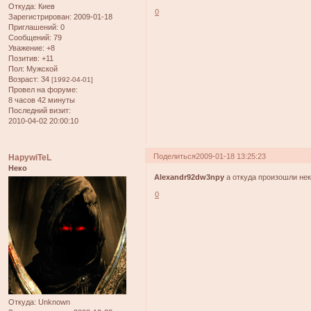
Откуда:
Киев
0
Зарегистрирован
: 2009-01-18
Приглашений:
0
Сообщений:
79
Уважение:
+8
Позитив:
+11
Пол:
Мужской
Возраст:
34
[1992-04-01]
Провел на форуме:
8 часов 42 минуты
Последний визит:
2010-04-02 20:00:10
Поделиться
2009-01-18 13:25:23
HapywiTeL
Неко
Alexandr92dw3npy
а откуда произошли не
0
Откуда:
Unknown