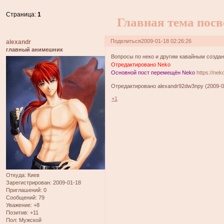
Страница:
1
Главная тема пос
Поделиться
2009-01-18 02:26:26
alexandr
главный анимешник
Вопросы по неко и другим кавайным создан
Отредактировано Neko
Основной пост перемещён Neko
https://ne
Отредактировано alexandr92dw3npy (2009-01
+1
Откуда:
Киев
Зарегистрирован
: 2009-01-18
Приглашений:
0
Сообщений:
79
Уважение:
+8
Позитив:
+11
Пол:
Мужской