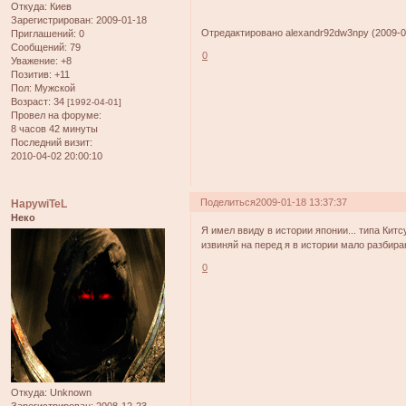
Откуда:
Киев
Зарегистрирован
: 2009-01-18
Отредактировано alexandr92dw3npy (2009-01
Приглашений:
0
Сообщений:
79
0
Уважение:
+8
Позитив:
+11
Пол:
Мужской
Возраст:
34
[1992-04-01]
Провел на форуме:
8 часов 42 минуты
Последний визит:
2010-04-02 20:00:10
Поделиться
2009-01-18 13:37:37
HapywiTeL
Неко
Я имел ввиду в истории японии... типа Китс
извиняй на перед я в истории мало разбира
0
Откуда:
Unknown