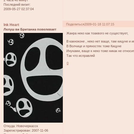
2 часа 46 минут
Последний визит:
2009-05-27 02:37:04
Поделиться
2009-01-18 11:07:15
Ink Heart
Лелуш ви Британиа повелевает
Жанра неко как тоаквого не существует,
В какноконе , неко нет ваще, там кицуне и 
В Волчице и пряностях тоже Кицуне
Инуками, ваще к неко тоже никак не относит
Так что исправляй
0
Откуда:
Новочеркасск
Зарегистрирован
: 2007-11-06