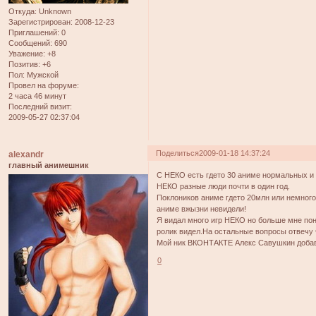
Откуда:
Unknown
Зарегистрирован
: 2008-12-23
Приглашений:
0
Сообщений:
690
Уважение:
+8
Позитив:
+6
Пол:
Мужской
Провел на форуме:
2 часа 46 минут
Последний визит:
2009-05-27 02:37:04
Поделиться
2009-01-18 14:37:24
alexandr
главный анимешник
С НЕКО есть гдето 30 аниме нормальных и
НЕКО разные люди почти в один год.
Поклоников аниме гдето 20млн или немного
аниме вжызни невидели!
Я видал много игр НЕКО но больше мне пон
ролик видел.На остальные вопросы отвечу 
Мой ник ВКОНТАКТЕ Алекс Савушкин добав
0