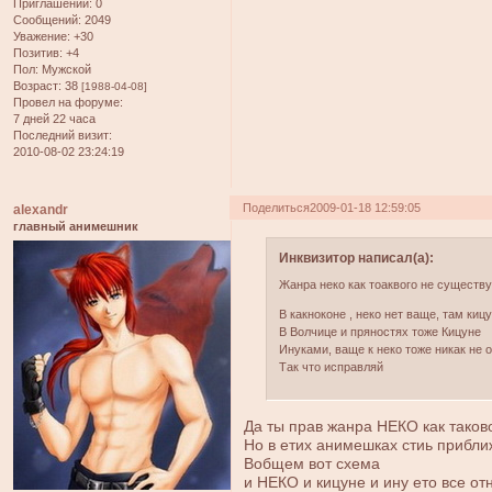
Приглашений:
0
Сообщений:
2049
Уважение:
+30
Позитив:
+4
Пол:
Мужской
Возраст:
38
[1988-04-08]
Провел на форуме:
7 дней 22 часа
Последний визит:
2010-08-02 23:24:19
Поделиться
2009-01-18 12:59:05
alexandr
главный анимешник
Инквизитор написал(а):
Жанра неко как тоаквого не существу
В какноконе , неко нет ваще, там киц
В Волчице и пряностях тоже Кицуне
Инуками, ваще к неко тоже никак не о
Так что исправляй
Да ты прав жанра НЕКО как таково
Но в етих анимешках стиь прибли
Вобщем вот схема
и НЕКО и кицуне и ину ето все относит