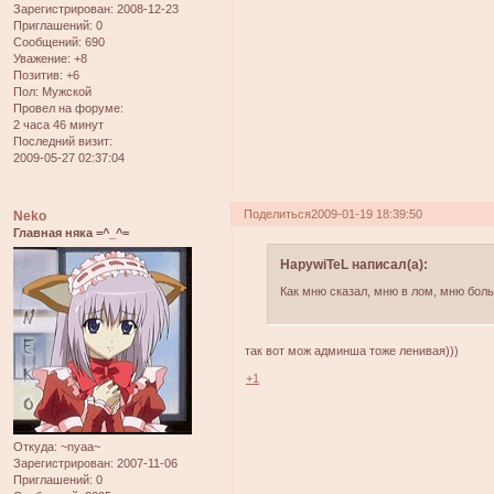
Зарегистрирован
: 2008-12-23
Приглашений:
0
Сообщений:
690
Уважение:
+8
Позитив:
+6
Пол:
Мужской
Провел на форуме:
2 часа 46 минут
Последний визит:
2009-05-27 02:37:04
Поделиться
2009-01-19 18:39:50
Neko
Главная няка =^_^=
HapywiTeL написал(а):
Как мню сказал, мню в лом, мню боль
так вот мож админша тоже ленивая)))
+1
Откуда:
~nyaa~
Зарегистрирован
: 2007-11-06
Приглашений:
0