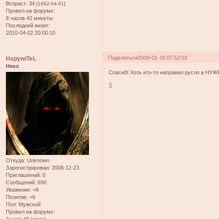
Возраст:
34
[1992-04-01]
Провел на форуме:
8 часов 42 минуты
Последний визит:
2010-04-02 20:00:10
Поделиться
2009-01-18 07:52:03
HapywiTeL
Неко
Спасиб! Хоть кто-то направил русло в НУ
0
Откуда:
Unknown
Зарегистрирован
: 2008-12-23
Приглашений:
0
Сообщений:
690
Уважение:
+8
Позитив:
+6
Пол:
Мужской
Провел на форуме: