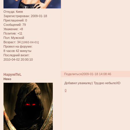
Откуда:
Киев
Зарегистрирован
: 2009-01-18
Приглашений:
0
Сообщений:
79
Уважение:
+8
Позитив:
+11
Пол:
Мужской
Возраст:
34
[1992-04-01]
Провел на форуме:
8 часов 42 минуты
Последний визит:
2010-04-02 20:00:10
Поделиться
2009-01-18 14:08:46
HapywiTeL
Неко
Добавил уважалку) Трудно небылоXD
0