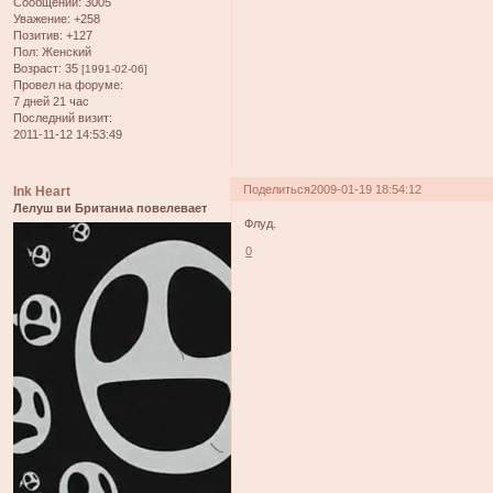
Сообщений:
3005
Уважение:
+258
Позитив:
+127
Пол:
Женский
Возраст:
35
[1991-02-06]
Провел на форуме:
7 дней 21 час
Последний визит:
2011-11-12 14:53:49
Поделиться
2009-01-19 18:54:12
Ink Heart
Лелуш ви Британиа повелевает
Флуд.
0