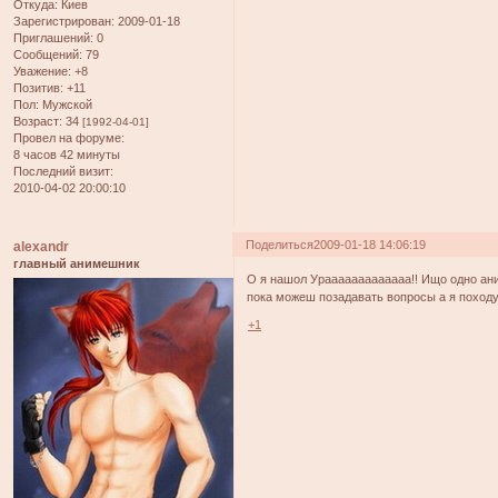
Откуда:
Киев
Зарегистрирован
: 2009-01-18
Приглашений:
0
Сообщений:
79
Уважение:
+8
Позитив:
+11
Пол:
Мужской
Возраст:
34
[1992-04-01]
Провел на форуме:
8 часов 42 минуты
Последний визит:
2010-04-02 20:00:10
Поделиться
2009-01-18 14:06:19
alexandr
главный анимешник
О я нашол Урааааааааааааа!! Ищо одно ани
пока можеш позадавать вопросы а я походу
+1