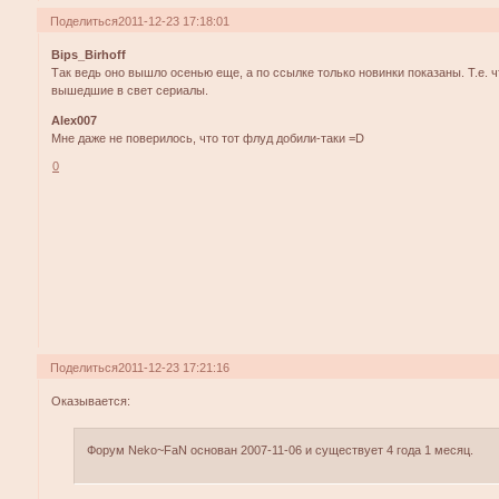
Поделиться
2011-12-23 17:18:01
Bips_Birhoff
Так ведь оно вышло осенью еще, а по ссылке только новинки показаны. Т.е. ч
вышедшие в свет сериалы.
Alex007
Мне даже не поверилось, что тот флуд добили-таки =D
0
Поделиться
2011-12-23 17:21:16
Оказывается:
Форум Neko~FaN основан 2007-11-06 и существует 4 года 1 месяц.