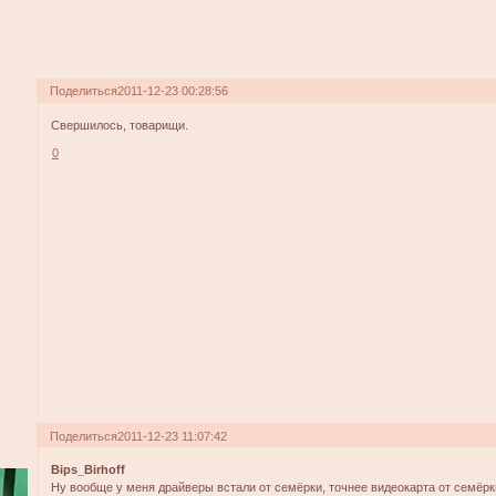
Поделиться
2011-12-23 00:28:56
Свершилось, товарищи.
0
Поделиться
2011-12-23 11:07:42
Bips_Birhoff
Ну вообще у меня драйверы встали от семёрки, точнее видеокарта от семёрк