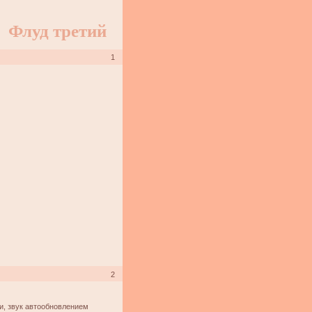
Флуд третий
1
2
и, звук автообновлением