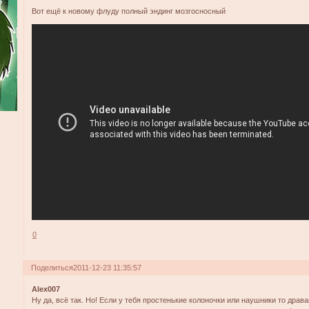
Вот ещё к новому флуду полный эндинг мозгосносный
0
Поделиться
2011-12-23 11:35:57
Alex007
Ну да, всё так. Но! Если у тебя простенькие колоночки или наушники то драва