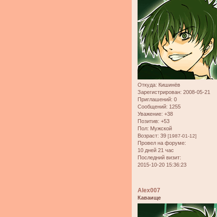
Откуда:
Кишинёв
Зарегистрирован
: 2008-05-21
Приглашений:
0
Сообщений:
1255
Уважение:
+38
Позитив:
+53
Пол:
Мужской
Возраст:
39
[1987-01-12]
Провел на форуме:
10 дней 21 час
Последний визит:
2015-10-20 15:36:23
Alex007
Каваище