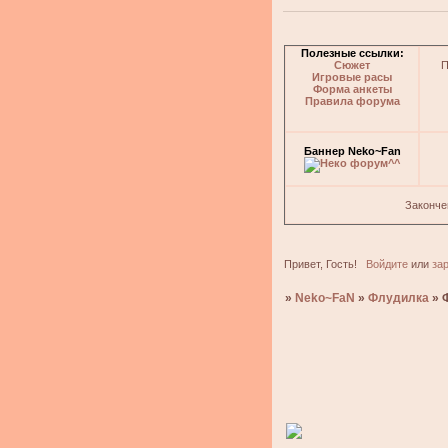
Полезные ссылки:
Сюжет
П
Игровые расы
Форма анкеты
Правила форума
Баннер Neko~Fan
Законче
Привет, Гость!
Войдите
или
за
»
Neko~FaN
»
Флудилка
»