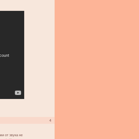
4
ми от звука не