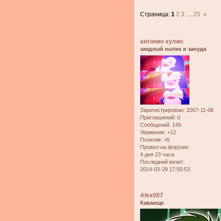
Страница:
1
2
3
…
25
»
антонио хулио
заядлый нытик и зануда
Зарегистрирован
: 2007-11-06
Приглашений:
0
Сообщений:
149
Уважение:
+12
Позитив:
+5
Провел на форуме:
4 дня 23 часа
Последний визит:
2014-03-29 17:55:53
Alex007
Каваище