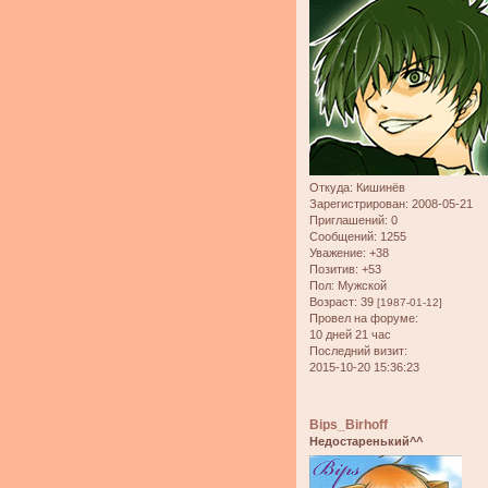
Откуда:
Кишинёв
Зарегистрирован
: 2008-05-21
Приглашений:
0
Сообщений:
1255
Уважение:
+38
Позитив:
+53
Пол:
Мужской
Возраст:
39
[1987-01-12]
Провел на форуме:
10 дней 21 час
Последний визит:
2015-10-20 15:36:23
Bips_Birhoff
Недостаренький^^