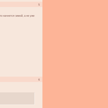
5
то начнется зимой, а не уже
6