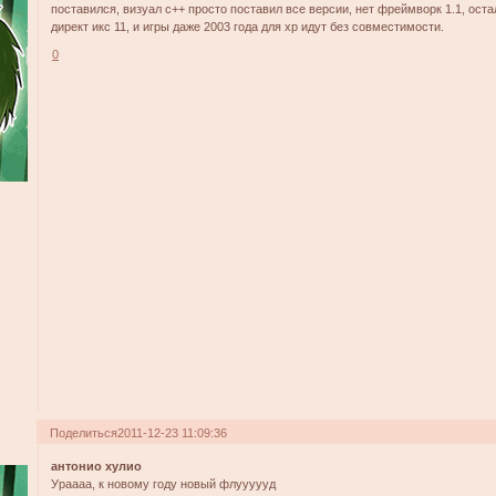
поставился, визуал с++ просто поставил все версии, нет фреймворк 1.1, ост
директ икс 11, и игры даже 2003 года для хр идут без совместимости.
0
Поделиться
2011-12-23 11:09:36
антонио хулио
Ураааа, к новому году новый флуууууд