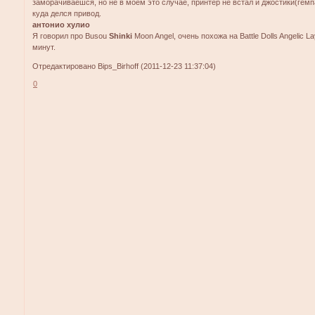
заморачиваешся, но не в моем это случае, принтер не встал и джостики(гемп
куда делся привод.
антонио хулио
Я говорил про Busou
Shinki
Moon Angel, очень похожа на Battle Dolls Angelic L
минут.
Отредактировано Bips_Birhoff (2011-12-23 11:37:04)
0