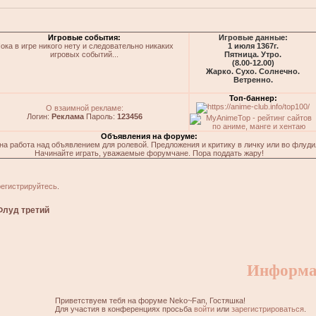
Игровые события:
Игровые данные:
ока в игре никого нету и следовательно никаких
1 июля 1367г.
игровых событий...
Пятница. Утро.
(8.00-12.00)
Жарко. Сухо. Солнечно.
Ветренно.
Топ-баннер:
О взаимной рекламе:
Логин:
Реклама
Пароль:
123456
Объявления на форуме:
на работа над объявлением для ролевой. Предложения и критику в личку или во флуди
Начинайте играть, уважаемые форумчане. Пора поддать жару!
регистрируйтесь
.
Флуд третий
Информа
Приветствуем тебя на форуме Neko~Fan, Гостяшка!
Для участия в конференциях просьба
войти
или
зарегистрироваться
.