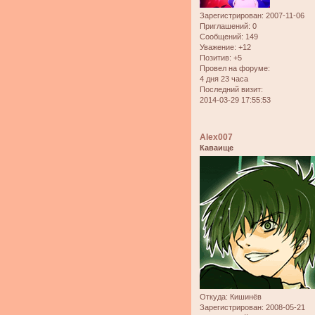
Зарегистрирован
: 2007-11-06
Приглашений:
0
Сообщений:
149
Уважение:
+12
Позитив:
+5
Провел на форуме:
4 дня 23 часа
Последний визит:
2014-03-29 17:55:53
Alex007
Каваище
Откуда:
Кишинёв
Зарегистрирован
: 2008-05-21