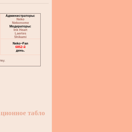
Администраторы:
Neko
Nekonome
Модераторы:
Ink Heart
Laertes
Shikami
Neko~Fan
6852-й
день.
лку.
ционное табло