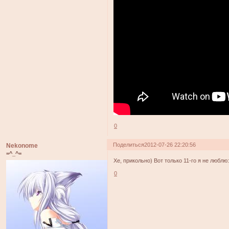
0
Поделиться
2012-07-26 22:20:56
Nekonome
=^_^=
Хе, прикольно) Вот только 11-го я не люблю:
0