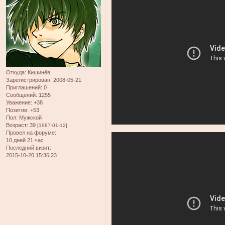
Откуда:
Кишинёв
Зарегистрирован
: 2008-05-21
Приглашений:
0
Сообщений:
1255
Уважение:
+38
Позитив:
+53
Пол:
Мужской
Возраст:
39
[1987-01-12]
Провел на форуме:
10 дней 21 час
Последний визит:
2015-10-20 15:36:23