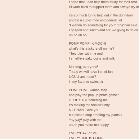
I hope that I can help them study for their test
I'll work hard to support them and always try 
it's so much fun to help out in the dormitory
and be a super moe and generic loli
"I wanna do something for you" Oniichan said
I gasped and said "what are we going to do on
oh no oh no
POMF POMF! KIMOCHI
what's this sticky stuff on me?
They play with me until
I smell like salty coins and milk
Morning, everyone!
Today we will have lots of fun
UGUU am I cute?
in my favorite swimsuit
POMFPOMF wanna stay
and play the pop up pirate game?
STOP STOP touching me
it's making me feel all funny
NII CHAN I love you
but please stop smelling my pantsu
Yay yay! play with me
ah ah you make me happy
EVERYDAY POMF
EVERYTIME IS POMF