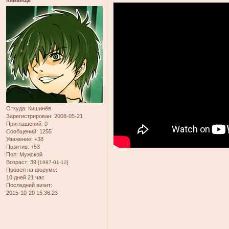
Откуда:
Кишинёв
Зарегистрирован
: 2008-05-21
Приглашений:
0
Сообщений:
1255
Уважение:
+38
Позитив:
+53
Пол:
Мужской
Возраст:
39
[1987-01-12]
Провел на форуме:
10 дней 21 час
Последний визит:
2015-10-20 15:36:23