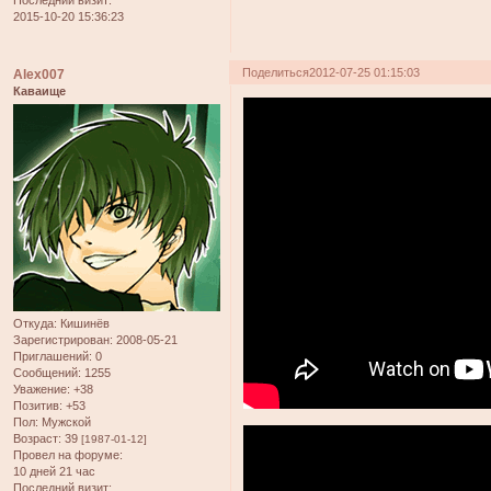
Последний визит:
2015-10-20 15:36:23
Поделиться
2012-07-25 01:15:03
Alex007
Каваище
Откуда:
Кишинёв
Зарегистрирован
: 2008-05-21
Приглашений:
0
Сообщений:
1255
Уважение:
+38
Позитив:
+53
Пол:
Мужской
Возраст:
39
[1987-01-12]
Провел на форуме:
10 дней 21 час
Последний визит: