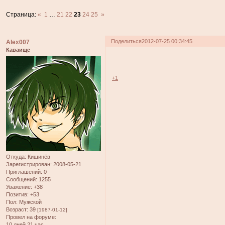
Страница:
«
1
…
21
22
23
24
25
»
Поделиться
2012-07-25 00:34:45
Alex007
Каваище
+1
Откуда:
Кишинёв
Зарегистрирован
: 2008-05-21
Приглашений:
0
Сообщений:
1255
Уважение:
+38
Позитив:
+53
Пол:
Мужской
Возраст:
39
[1987-01-12]
Провел на форуме:
10 дней 21 час