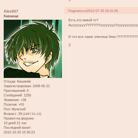
Поделиться
2012-07-30 20:41:06
Alex007
Каваище
Есть кто живой то?
АууууууууУУУУУУУууууууууУууууууууууууууу
И что все такие злючные бяки !?!?!?!?!?!?!?!?
0
Откуда:
Кишинёв
Зарегистрирован
: 2008-05-21
Приглашений:
0
Сообщений:
1255
Уважение:
+38
Позитив:
+53
Пол:
Мужской
Возраст:
39
[1987-01-12]
Провел на форуме:
10 дней 21 час
Последний визит:
2015-10-20 15:36:23