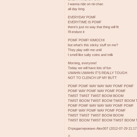
I wanna ride on nii-chan
all day long
EVERYDAY POMF
EVERYTIME IS POMF
there's just no way that thing will fit
I'll endure it
POMF POMF! KIMOCHI
but what's this sticky stuff on me?
They play with me until
I smell like salty coins and milk
Morning, everyone!
Today we will have lots of fun
UWAHN UWAHN IT'S REALLY TOUGH
NOT TO CLENCH UP MY BUTT
POMF POMF WAY WAY WAY POMF POMF
POMF WAY POMF WAY POMF POMF
TWIST TWIST TWIST BOOM BOOM
TWIST BOOM TWIST BOOM TWIST BOOM 
POMF POMF WAY WAY WAY POMF POMF
POMF WAY POMF WAY POMF POMF
TWIST TWIST TWIST BOOM BOOM
TWIST BOOM TWIST BOOM TWIST BOOM 
Отредактировано Alex007 (2012-07-29 21:17
0