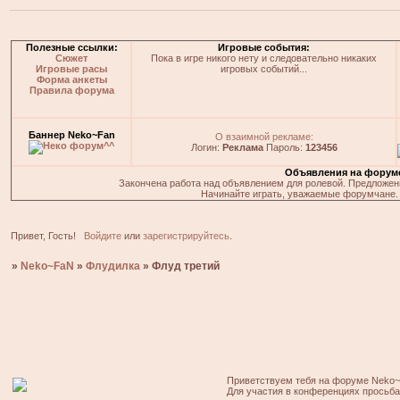
Полезные ссылки:
Игровые события:
Сюжет
Пока в игре никого нету и следовательно никаких
Игровые расы
игровых событий...
Форма анкеты
Правила форума
Баннер Neko~Fan
О взаимной рекламе:
Логин:
Реклама
Пароль:
123456
Объявления на форум
Закончена работа над объявлением для ролевой. Предложения
Начинайте играть, уважаемые форумчане. 
Привет, Гость!
Войдите
или
зарегистрируйтесь
.
»
Neko~FaN
»
Флудилка
»
Флуд третий
Приветствуем тебя на форуме Neko~
Для участия в конференциях просьб