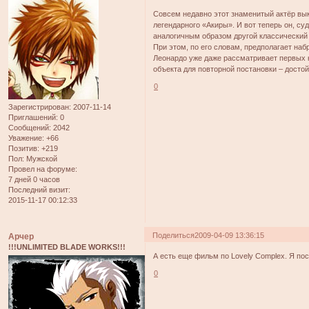
Совсем недавно этот знаменитый актёр вы
легендарного «Акиры». И вот теперь он, с
аналогичным образом другой классический
При этом, по его словам, предполагает на
Леонардо уже даже рассматривает первых 
объекта для повторной постановки – досто
0
Зарегистрирован
: 2007-11-14
Приглашений:
0
Сообщений:
2042
Уважение:
+66
Позитив:
+219
Пол:
Мужской
Провел на форуме:
7 дней 0 часов
Последний визит:
2015-11-17 00:12:33
Поделиться
2009-04-09 13:36:15
Арчер
!!!UNLIMITED BLADE WORKS!!!
А есть еще фильм по Lovely Complex. Я по
0