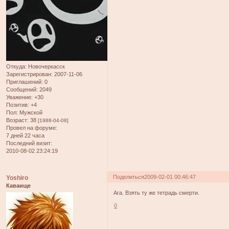
Откуда:
Новочеркасск
Зарегистрирован
: 2007-11-06
Приглашений:
0
Сообщений:
2049
Уважение:
+30
Позитив:
+4
Пол:
Мужской
Возраст:
38
[1988-04-08]
Провел на форуме:
7 дней 22 часа
Последний визит:
2010-08-02 23:24:19
Поделиться
2009-02-01 00:46:47
Yoshiro
Каваище
Ага. Взять ту же тетрадь смерти.
0