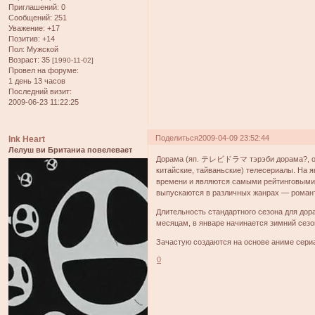
Приглашений:
0
Сообщений:
251
Уважение:
+17
Позитив:
+14
Пол:
Мужской
Возраст:
35
[1990-11-02]
Провел на форуме:
1 день 13 часов
Последний визит:
2009-06-23 11:22:25
Поделиться
2009-04-09 23:52:44
Ink Heart
Лелуш ви Британиа повелевает
Дорама (яп. テレビドラマ тэрэби дорама?, от а
китайские, тайваньские) телесериалы. На
времени и являются самыми рейтинговыми
выпускаются в различных жанрах — романти
Длительность стандартного сезона для до
месяцам, в январе начинается зимний сезо
Зачастую создаются на основе аниме сериа
0