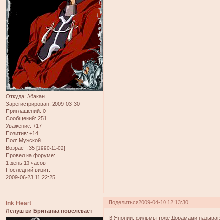
Откуда:
Абакан
Зарегистрирован
: 2009-03-30
Приглашений:
0
Сообщений:
251
Уважение:
+17
Позитив:
+14
Пол:
Мужской
Возраст:
35
[1990-11-02]
Провел на форуме:
1 день 13 часов
Последний визит:
2009-06-23 11:22:25
Поделиться
2009-04-10 12:13:30
Ink Heart
Лелуш ви Британиа повелевает
В Японии, фильмы тоже Дорамами называ