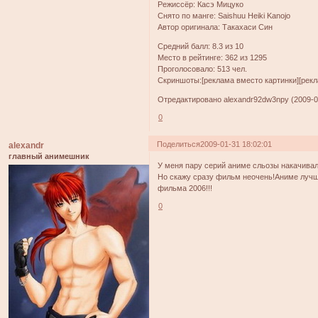
Режиссёр: Касэ Мицуко
Снято по манге: Saishuu Heiki Kanojo
Автор оригинала: Такахаси Син
Средний балл: 8.3 из 10
Место в рейтинге: 362 из 1295
Проголосовало: 513 чел.
Скриншоты:[реклама вместо картинки][рекл
Отредактировано alexandr92dw3npy (2009-01
0
Поделиться
2009-01-31 18:02:01
alexandr
главный анимешник
У меня пару серий аниме сльозы накачивал
Но скажу сразу фильм неочень!Аниме лучш
фильма 2006!!!
0