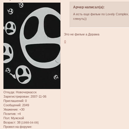
Арчер написал(а):
А есть еще фильм по Lovely Complex
глянуть))
Это не фильм а Дорама
0
Откуда:
Новочеркасск
Зарегистрирован
: 2007-11-06
Приглашений:
0
Сообщений:
2049
Уважение:
+30
Позитив:
+4
Пол:
Мужской
Возраст:
38
[1988-04-08]
Провел на форуме: