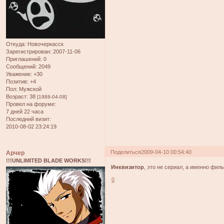
Откуда:
Новочеркасск
Зарегистрирован
: 2007-11-06
Приглашений:
0
Сообщений:
2049
Уважение:
+30
Позитив:
+4
Пол:
Мужской
Возраст:
38
[1988-04-08]
Провел на форуме:
7 дней 22 часа
Последний визит:
2010-08-02 23:24:19
Поделиться
2009-04-10 00:54:40
Арчер
!!!UNLIMITED BLADE WORKS!!!
Инквизитор
, это не сериал, а именно филь
0