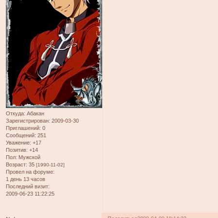
Откуда:
Абакан
Зарегистрирован
: 2009-03-30
Приглашений:
0
Сообщений:
251
Уважение:
+17
Позитив:
+14
Пол:
Мужской
Возраст:
35
[1990-11-02]
Провел на форуме:
1 день 13 часов
Последний визит:
2009-06-23 11:22:25