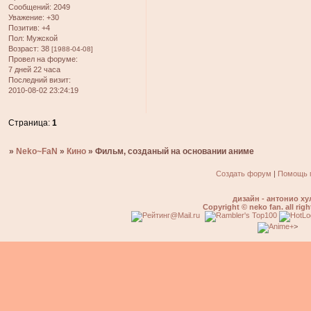
Сообщений:
2049
Уважение:
+30
Позитив:
+4
Пол:
Мужской
Возраст:
38
[1988-04-08]
Провел на форуме:
7 дней 22 часа
Последний визит:
2010-08-02 23:24:19
Страница:
1
»
Neko~FaN
»
Кино
»
Фильм, созданый на основании аниме
Создать форум
|
Помощь 
дизайн - антонио ху
Copyright © neko fan. all righ
>