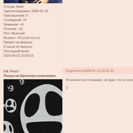
Откуда:
Киев
Зарегистрирован
: 2009-01-18
Приглашений:
0
Сообщений:
79
Уважение:
+8
Позитив:
+11
Пол:
Мужской
Возраст:
34
[1992-04-01]
Провел на форуме:
8 часов 42 минуты
Последний визит:
2010-04-02 20:00:10
Поделиться
2009-01-31 20:21:40
Ink Heart
Лелуш ви Британиа повелевает
Я конечно все понимаю, но факт это не ин
0