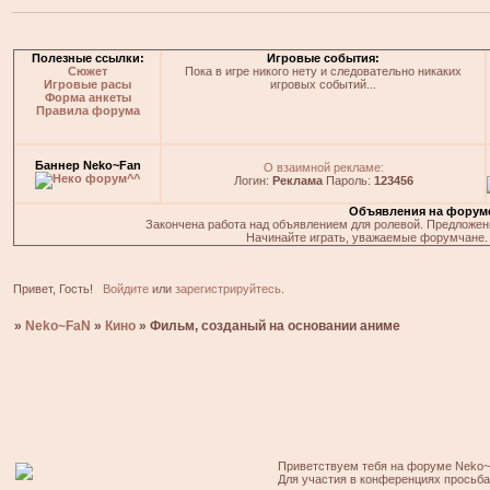
Полезные ссылки:
Игровые события:
Сюжет
Пока в игре никого нету и следовательно никаких
Игровые расы
игровых событий...
Форма анкеты
Правила форума
Баннер Neko~Fan
О взаимной рекламе:
Логин:
Реклама
Пароль:
123456
Объявления на форум
Закончена работа над объявлением для ролевой. Предложения
Начинайте играть, уважаемые форумчане. 
Привет, Гость!
Войдите
или
зарегистрируйтесь
.
»
Neko~FaN
»
Кино
»
Фильм, созданый на основании аниме
Приветствуем тебя на форуме Neko~
Для участия в конференциях просьб