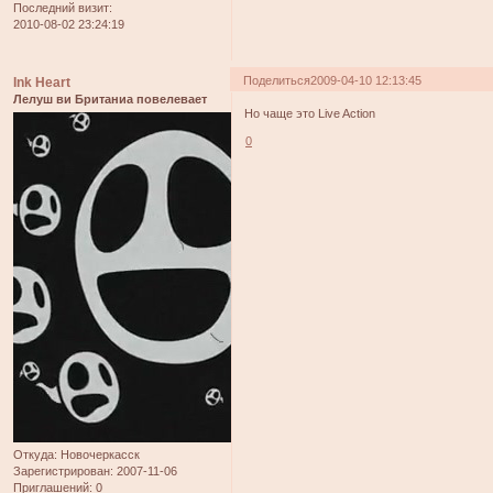
Последний визит:
2010-08-02 23:24:19
Поделиться
2009-04-10 12:13:45
Ink Heart
Лелуш ви Британиа повелевает
Но чаще это Live Action
0
Откуда:
Новочеркасск
Зарегистрирован
: 2007-11-06
Приглашений:
0