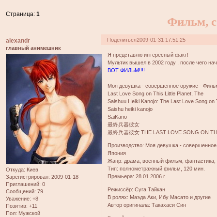
Страница:
1
Фильм, с
Поделиться
2009-01-31 17:51:25
alexandr
главный анимешник
Я представлю интересный факт!
Мультик вышел в 2002 году , после чего н
ВОТ ФИЛЬМ!!!!
Моя девушка - совершенное оружие - Филь
Last Love Song on This Little Planet, The
Saishuu Heiki Kanojo: The Last Love Song on Th
Saishu heiki kanojo
SaiKano
最終兵器彼女
最終兵器彼女 THE LAST LOVE SONG ON THIS
Производство: Моя девушка - совершенное ор
Япония
Жанр: драма, военный фильм, фантастика
Тип: полнометражный фильм, 120 мин.
Откуда:
Киев
Премьера: 28.01.2006 г.
Зарегистрирован
: 2009-01-18
Приглашений:
0
Режиссёр: Суга Тайкан
Сообщений:
79
В ролях: Маэда Аки, Ибу Масато и другие
Уважение:
+8
Автор оригинала: Такахаси Син
Позитив:
+11
Пол:
Мужской