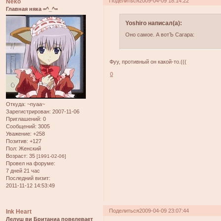
Поделиться
2009-04-09 18:14:22
Neko
Главная няка =^_^=
Yoshiro написал(а):
Оно самое. А вотЪ Сагара:
Фуу, противный он какой-то.(((
0
Откуда:
~nyaa~
Зарегистрирован
: 2007-11-06
Приглашений:
0
Сообщений:
3005
Уважение:
+258
Позитив:
+127
Пол:
Женский
Возраст:
35
[1991-02-06]
Провел на форуме:
7 дней 21 час
Последний визит:
2011-11-12 14:53:49
Поделиться
2009-04-09 23:07:44
Ink Heart
Лелуш ви Британиа повелевает