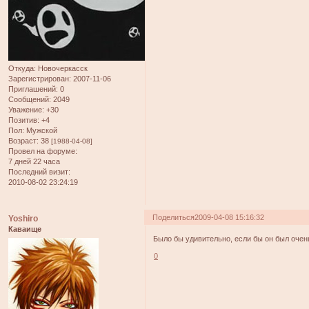
Откуда:
Новочеркасск
Зарегистрирован
: 2007-11-06
Приглашений:
0
Сообщений:
2049
Уважение:
+30
Позитив:
+4
Пол:
Мужской
Возраст:
38
[1988-04-08]
Провел на форуме:
7 дней 22 часа
Последний визит:
2010-08-02 23:24:19
Поделиться
2009-04-08 15:16:32
Yoshiro
Каваище
Было бы удивительно, если бы он был очен
0