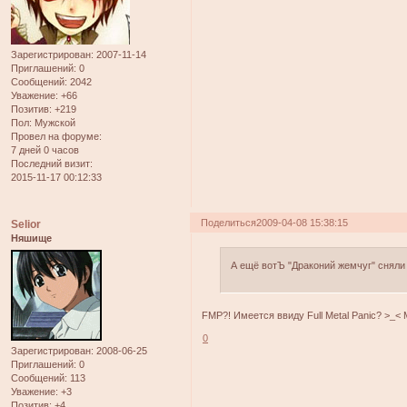
Зарегистрирован
: 2007-11-14
Приглашений:
0
Сообщений:
2042
Уважение:
+66
Позитив:
+219
Пол:
Мужской
Провел на форуме:
7 дней 0 часов
Последний визит:
2015-11-17 00:12:33
Поделиться
2009-04-08 15:38:15
Selior
Няшище
А ещё вотЪ "Драконий жемчуг" сняли
FMP?! Имеется ввиду Full Metal Panic? >_< 
0
Зарегистрирован
: 2008-06-25
Приглашений:
0
Сообщений:
113
Уважение:
+3
Позитив:
+4