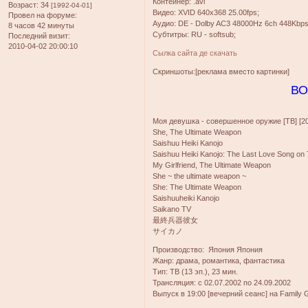
Контейнер: .avi
Возраст:
34
[1992-04-01]
Видео: XVID 640x368 25.00fps;
Провел на форуме:
Аудио: DE - Dolby AC3 48000Hz 6ch 448Kbps
8 часов 42 минуты
Субтитры: RU - softsub;
Последний визит:
2010-04-02 20:00:10
Сылка сайта де скачать
Скриншоты:[реклама вместо картинки]
ВО
Моя девушка - совершенное оружие [ТВ] [2
She, The Ultimate Weapon
Saishuu Heiki Kanojo
Saishuu Heiki Kanojo: The Last Love Song on Th
My Girlfriend, The Ultimate Weapon
She ~ the ultimate weapon ~
She: The Ultimate Weapon
Saishuuheiki Kanojo
Saikano TV
最終兵器彼女
サイカノ
Производство: Япония Япония
Жанр: драма, романтика, фантастика
Тип: ТВ (13 эп.), 23 мин.
Трансляция: c 02.07.2002 по 24.09.2002
Выпуск в 19:00 [вечерний сеанс] на Family G