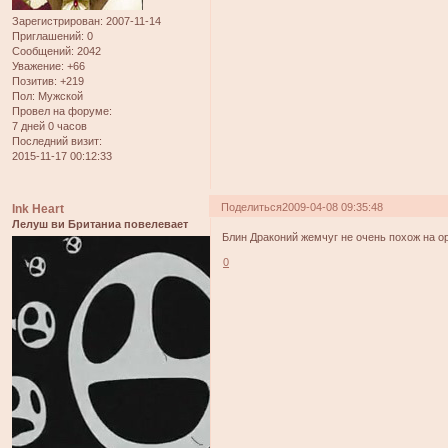
Зарегистрирован
: 2007-11-14
Приглашений:
0
Сообщений:
2042
Уважение:
+66
Позитив:
+219
Пол:
Мужской
Провел на форуме:
7 дней 0 часов
Последний визит:
2015-11-17 00:12:33
Поделиться
2009-04-08 09:35:48
Ink Heart
Лелуш ви Британиа повелевает
Блин Драконий жемчуг не очень похож на ор
0