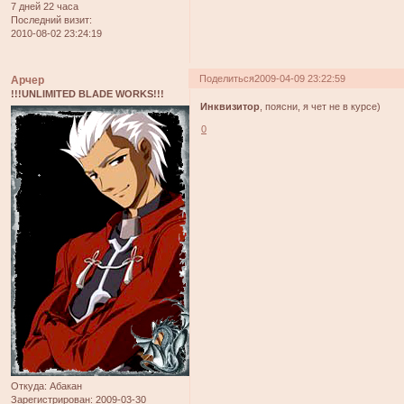
7 дней 22 часа
Последний визит:
2010-08-02 23:24:19
Поделиться
2009-04-09 23:22:59
Арчер
!!!UNLIMITED BLADE WORKS!!!
Инквизитор
, поясни, я чет не в курсе)
0
Откуда:
Абакан
Зарегистрирован
: 2009-03-30