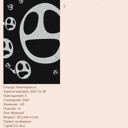
0
Откуда:
Новочеркасск
Зарегистрирован
: 2007-11-06
Приглашений:
0
Сообщений:
2049
Уважение:
+30
Позитив:
+4
Пол:
Мужской
Возраст:
38
[1988-04-08]
Провел на форуме:
7 дней 22 часа