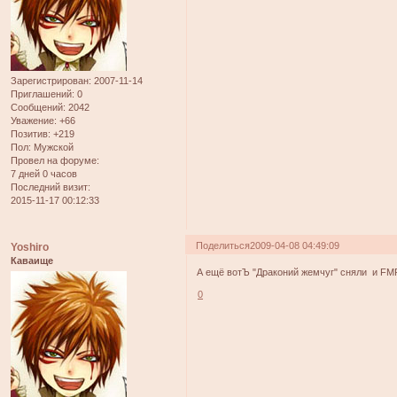
Зарегистрирован
: 2007-11-14
Приглашений:
0
Сообщений:
2042
Уважение:
+66
Позитив:
+219
Пол:
Мужской
Провел на форуме:
7 дней 0 часов
Последний визит:
2015-11-17 00:12:33
Поделиться
2009-04-08 04:49:09
Yoshiro
Каваище
А ещё вотЪ "Драконий жемчуг" сняли и FM
0