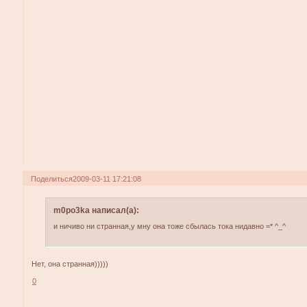
Поделиться
2009-03-11 17:21:08
m0po3ka написал(а):
и ничиво ни странная,у мну она тоже сбылась тока нидавно =* ^_^
Нет, она странная)))))
0