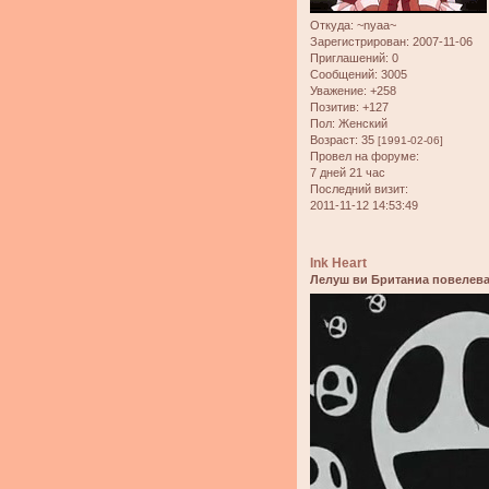
Откуда:
~nyaa~
Зарегистрирован
: 2007-11-06
Приглашений:
0
Сообщений:
3005
Уважение:
+258
Позитив:
+127
Пол:
Женский
Возраст:
35
[1991-02-06]
Провел на форуме:
7 дней 21 час
Последний визит:
2011-11-12 14:53:49
Ink Heart
Лелуш ви Британиа повелева