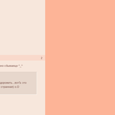
2
чно сбываюцо ^_^
дорожить...вотЪ это
 странная) о.О