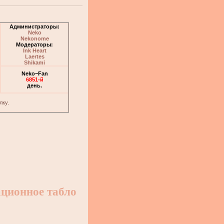
Администраторы:
Neko
Nekonome
Модераторы:
Ink Heart
Laertes
Shikami
Neko~Fan
6851-й
день.
лку.
ционное табло