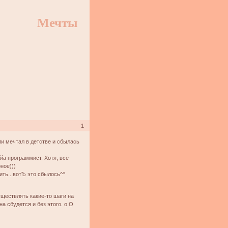
Мечты
1
или мечтал в детстве и сбылась
йа программист. Хотя, всё
ное)))
ить...вотЪ это сбылось^^
существлять какие-то шаги на
на сбудется и без этого. о.О