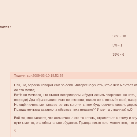
ваются?
58% - 10
5% - 1
35% - 6
Поделиться
2009-03-10 18:52:35
Няк, ню, опросик говорит сам за себя. Интересно узнать, кто о чём мечтает 
ли эта мечта)
ВотЪ ня мечтало, что станет ветеринаром и будет лечить зверюшек..но нетъ, 
впереди) Два образования никто не отменял, только лень возьмёт своё, навер
Но ещё я очень мечтала встретить кого-нить, кем буду ооочень сильно дорож
Правда мечтала дааавно, а сбылось тока недавно^^ И мечта странная) о.О
Всё же, мне кажется, что если очень чего-то хотеть, стремиться к этому и о
пути к мечте, она обязательно сбудется. Правда, никто не отменял того, что о
0