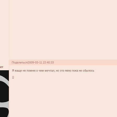
Поделиться
2009-03-11 22:40:33
ет
Я ваще не помню о чем мечтал, но это явно пока не сбылось
0