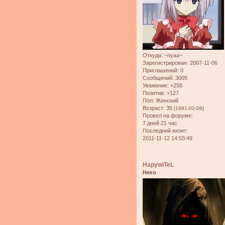
Откуда:
~nyaa~
Зарегистрирован
: 2007-11-06
Приглашений:
0
Сообщений:
3005
Уважение:
+258
Позитив:
+127
Пол:
Женский
Возраст:
35
[1991-02-06]
Провел на форуме:
7 дней 21 час
Последний визит:
2011-11-12 14:53:49
HapywiTeL
Неко