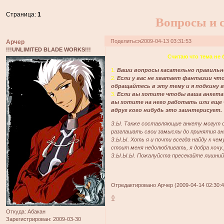
Страница:
1
Вопросы и с
Поделиться
2009-04-13 03:31:53
Арчер
!!!UNLIMITED BLADE WORKS!!!
Считаю что тема не 
1.
Ваши вопросы касательно правильно
2.
Если у вас не хватает фантазии чт
обращайтесь в эту тему и я подкину в
3.
Если вы хотите чтобы ваша анкета 
вы хотите на него работать или еще 
вдруг кого нибудь это заинтерисует.
З.Ы. Также составляющие анкету могут о
разглашать свои замыслы до принятия а
З.Ы.Ы. Хоть я и почти всегда найду к чем
стоит меня недолюбливать, я добра хочу.
З.Ы.Ы.Ы. Пожалуйста пресекайте лишний
Отредактировано Арчер (2009-04-14 02:30:4
0
Откуда:
Абакан
Зарегистрирован
: 2009-03-30