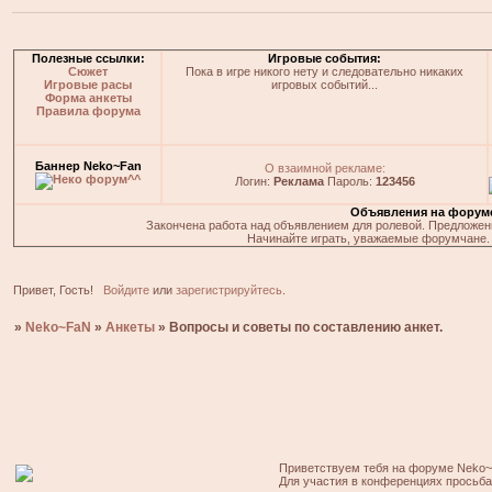
Полезные ссылки:
Игровые события:
Сюжет
Пока в игре никого нету и следовательно никаких
Игровые расы
игровых событий...
Форма анкеты
Правила форума
Баннер Neko~Fan
О взаимной рекламе:
Логин:
Реклама
Пароль:
123456
Объявления на форум
Закончена работа над объявлением для ролевой. Предложения
Начинайте играть, уважаемые форумчане. 
Привет, Гость!
Войдите
или
зарегистрируйтесь
.
»
Neko~FaN
»
Анкеты
»
Вопросы и советы по составлению анкет.
Приветствуем тебя на форуме Neko~
Для участия в конференциях просьб