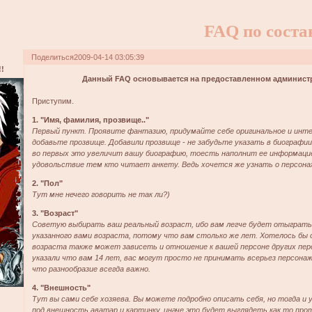
FAQ по соста
Поделиться
2009-04-14 03:05:39
!
Данный FAQ основывается на предоставленном админист
Приступим.
1. "Имя, фамилия, прозвище.."
Первый пункт. Проявите фантазию, придумайте себе оригинальное и интер
добавьте прозвище. Добавили прозвище - не забудьте указать в биографии 
во первых это увеличит вашу биографию, тоесть наполнит ее информаци
удовольствие тем кто читает анкету. Ведь хочется же узнать о персона
2. "Пол"
Тут мне нечего говорить не так ли?)
3. "Возраст"
Советую выбирать ваш реальный возраст, ибо вам легче будет отыграть
указанного вами возраста, потому что вам столько же лет. Хотелось бы
возраста также может зависеть и отношение к вашей персоне других пер
указали что вам 14 лет, вас могут просто не принимать всерьез персона
что разнообразие всегда важно.
4. "Внешность"
Тут вы сами себе хозяева. Вы можете подробно описать себя, но тогда и
под внешность аватар и картинку, иначе это будет выглядеть как то прот