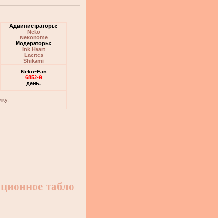
Администраторы:
Neko
Nekonome
Модераторы:
Ink Heart
Laertes
Shikami
Neko~Fan
6852-й
день.
лку.
ционное табло