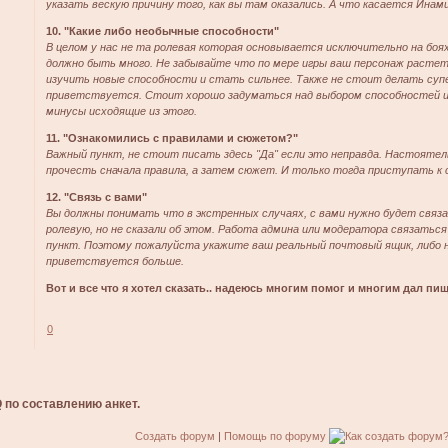
указать вескую причину того, как вы там оказались. А что касается Инами
10. "Какие либо необычные способности"
В целом у нас не та ролевая которая основывается исключительно на боя
должно быть много. Не забывайте что по мере игры ваш персонаж растет
изучить новые способности и стать сильнее. Также не стоит делать суп
приветствуется. Стоит хорошо задуматься над выбором способностей и
минусы исходящие из этого.
11. "Ознакомились с правилами и сюжетом?"
Важный пункт, не стоит писать здесь "Да" если это неправда. Настоя
прочесть сначала правила, а затем сюжет. И только тогда приступать к
12. "Связь с вами"
Вы должны понимать что в экстренных случаях, с вами нужно будет связ
ролевую, но не сказали об этом. Работа админа или модератора связатьс
пункт. Поэтому пожалуйста укажите ваш реальный почтовый ящик, либо 
приветствуется больше.
Вот и все что я хотел сказать.. надеюсь многим помог и многим дал п
0
 по составлению анкет.
Создать форум
|
Помощь по форуму