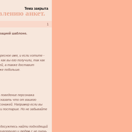
Тема закрыта
влению анкет.
1
рацией шаблоне.
есное имя, и если хотите -
как вы его получили, так как
ей, а также доставит
же побольше.
 поведение персонажа
 сказать что от вашего
сонажей. Например если вы
жи постарше. Но не забывайте
 удосужтесь найти подходящий
иворечиво и людям с не очень