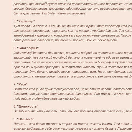
развитой фантазией будет сложнее представить вашего персонажа. Не 
героям боевые шрамы или какие либо недостатки, это всегда приветствуе
быть красивыми. Так будет даже интереснее.
5. "Характер"
Тут довольно сложно. Если вы не можете отыграть тот характер что ука
вам охарактеризовать персонажа как то проще и удобнее для вас. Так как 
замудренный характер, с которым вы сами не можете справиться. Проще 
ваше реальное поведение, привычки и прочее. Вам же легче будет.
6. "Биография"
[color=white]Проявите фантазию, опишите подробнее прошлое вашего перс
зацикливайтесь на какой то одной детали, а повествуйте обо всех важны
персонажа. Но не переусердствуйте, ведь если ваша биография будет слиш
просто лень будет проверять и неприятно читать. Лучше несколько раз 
написали. Это должно прежде всего понравится вам. Не стоит делать все
отношения к анкете может зависеть и отношение к вам пользователей фо
7. "Раса"
Помните что у нас приветствуются все, но не стоит делать вашего пер
демоном, это уже становиться таким банальным. Рас много, а значит ес
подумайте и сделайте правильный выбор.
8. "Должность"
Не забывайте что учитель - это намного большая ответственность, неже
9. "Ваш мир"
Лерикон - это более мрачное и странное место, нежели Инами. Там в боль
если вы выбираете себе расу неко или человека и хотите быть в Лериконе