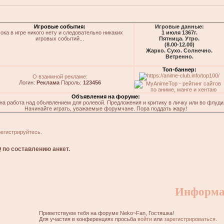
Игровые события:
Игровые данные:
ока в игре никого нету и следовательно никаких
1 июля 1367г.
игровых событий...
Пятница. Утро.
(8.00-12.00)
Жарко. Сухо. Солнечно.
Ветренно.
Топ-баннер:
О взаимной рекламе:
Логин:
Реклама
Пароль:
123456
Объявления на форуме:
на работа над объявлением для ролевой. Предложения и критику в личку или во флуди
Начинайте играть, уважаемые форумчане. Пора поддать жару!
регистрируйтесь
.
 по составлению анкет.
Информа
Приветствуем тебя на форуме Neko~Fan, Гостяшка!
Для участия в конференциях просьба
войти
или
зарегистрироваться
.