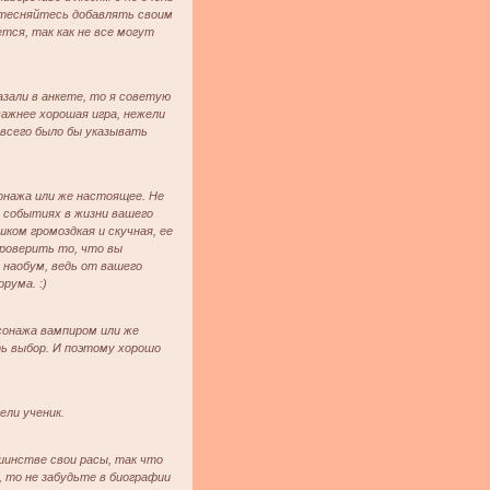
стесняйтесь добавлять своим
тся, так как не все могут
зали в анкете, то я советую
важнее хорошая игра, нежели
всего было бы указывать
онажа или же настоящее. Не
х событиях в жизни вашего
ком громоздкая и скучная, ее
проверить то, что вы
 наобум, ведь от вашего
рума. :)
сонажа вампиром или же
ть выбор. И поэтому хорошо
ли ученик.
шинстве свои расы, так что
, то не забудьте в биографии