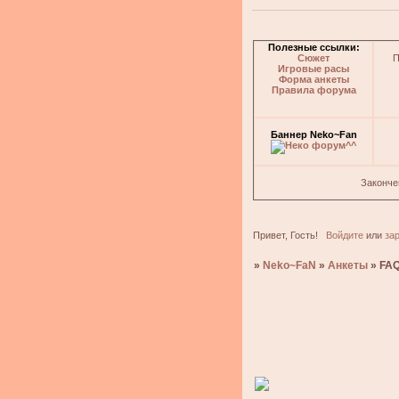
Полезные ссылки:
Сюжет
П
Игровые расы
Форма анкеты
Правила форума
Баннер Neko~Fan
Законче
Привет, Гость!
Войдите
или
за
»
Neko~FaN
»
Анкеты
»
FAQ