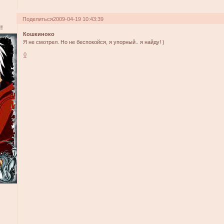
Поделиться
2009-04-19 10:43:39
!
Кошкиноко
Я не смотрел. Но не беспокойся, я упорный.. я найду! )
0