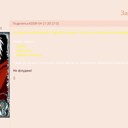
За
Поделиться
2009-04-17 20:17:01
!
Не можете найти аватар? Сделайте заявку в этой теме и возможно мы найдем
Форма заявки:
1.
Аниме
2.
Персонаж
3.
Момент или поза
Также вы можете попросить найти аватар по внешности указанной в вашей ан
Не флудим!
0