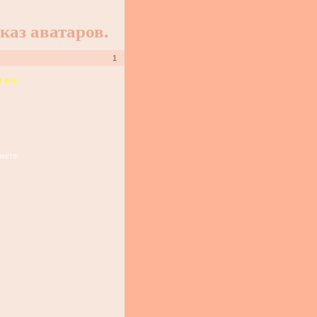
каз аватаров.
1
 его.
кете.