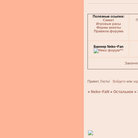
Полезные ссылки:
Сюжет
П
Игровые расы
Форма анкеты
Правила форума
Баннер Neko~Fan
Законче
Привет, Гость!
Войдите
или
за
»
Neko~FaN
»
Остальное
»