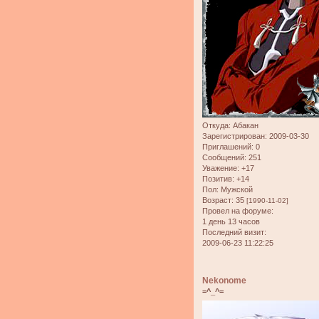
Откуда:
Абакан
Зарегистрирован
: 2009-03-30
Приглашений:
0
Сообщений:
251
Уважение:
+17
Позитив:
+14
Пол:
Мужской
Возраст:
35
[1990-11-02]
Провел на форуме:
1 день 13 часов
Последний визит:
2009-06-23 11:22:25
Nekonome
=^_^=