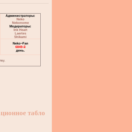
Администраторы:
Neko
Nekonome
Модераторы:
Ink Heart
Laertes
Shikami
Neko~Fan
6849-й
день.
лку.
ционное табло