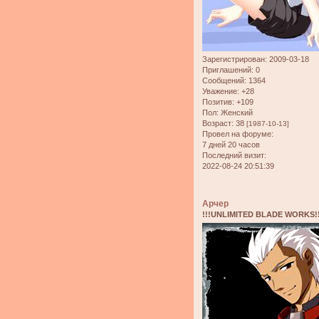
Зарегистрирован
: 2009-03-18
Приглашений:
0
Сообщений:
1364
Уважение:
+28
Позитив:
+109
Пол:
Женский
Возраст:
38
[1987-10-13]
Провел на форуме:
7 дней 20 часов
Последний визит:
2022-08-24 20:51:39
Арчер
!!!UNLIMITED BLADE WORKS!!