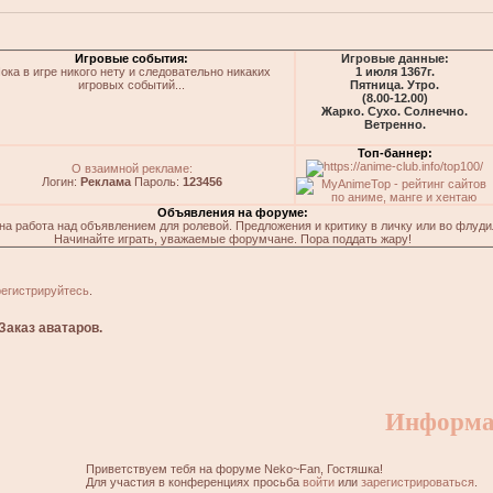
Игровые события:
Игровые данные:
ока в игре никого нету и следовательно никаких
1 июля 1367г.
игровых событий...
Пятница. Утро.
(8.00-12.00)
Жарко. Сухо. Солнечно.
Ветренно.
Топ-баннер:
О взаимной рекламе:
Логин:
Реклама
Пароль:
123456
Объявления на форуме:
на работа над объявлением для ролевой. Предложения и критику в личку или во флуди
Начинайте играть, уважаемые форумчане. Пора поддать жару!
регистрируйтесь
.
Заказ аватаров.
Информа
Приветствуем тебя на форуме Neko~Fan, Гостяшка!
Для участия в конференциях просьба
войти
или
зарегистрироваться
.