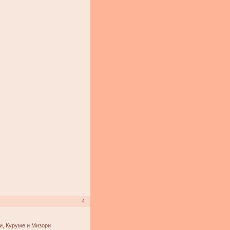
4
и, Куруме и Мизори