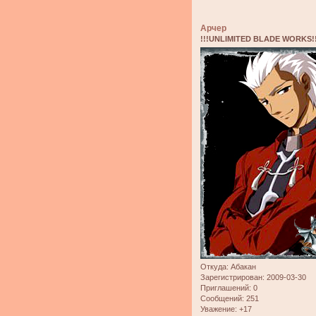
Арчер
!!!UNLIMITED BLADE WORKS!!
Откуда:
Абакан
Зарегистрирован
: 2009-03-30
Приглашений:
0
Сообщений:
251
Уважение:
+17