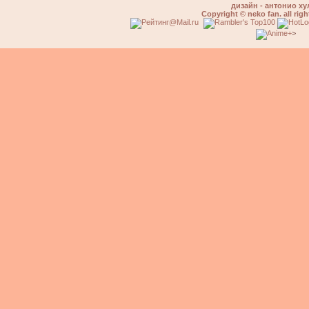
дизайн - антонио ху
Copyright © neko fan. all righ
>