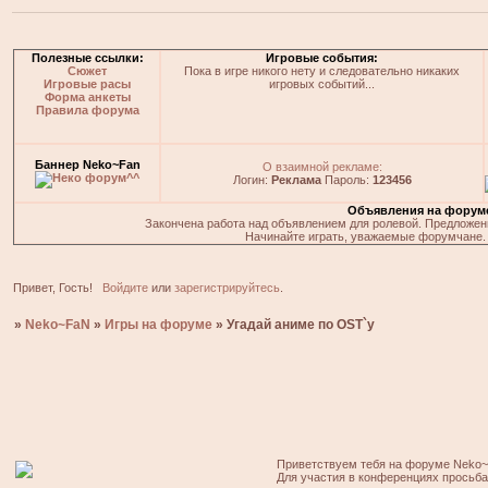
Полезные ссылки:
Игровые события:
Сюжет
Пока в игре никого нету и следовательно никаких
Игровые расы
игровых событий...
Форма анкеты
Правила форума
Баннер Neko~Fan
О взаимной рекламе:
Логин:
Реклама
Пароль:
123456
Объявления на форум
Закончена работа над объявлением для ролевой. Предложения
Начинайте играть, уважаемые форумчане. 
Привет, Гость!
Войдите
или
зарегистрируйтесь
.
»
Neko~FaN
»
Игры на форуме
»
Угадай аниме по OST`у
Приветствуем тебя на форуме Neko~
Для участия в конференциях просьб