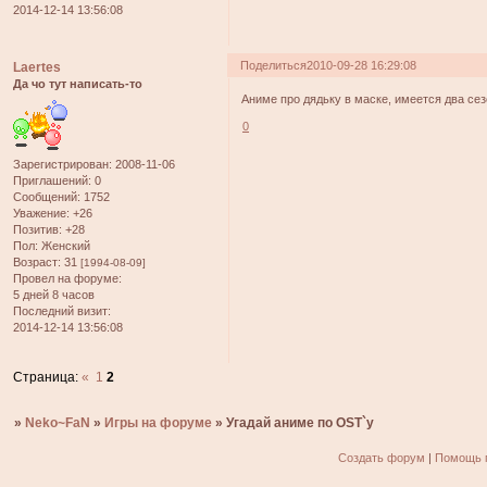
2014-12-14 13:56:08
Поделиться
2010-09-28 16:29:08
Laertes
Да чо тут написать-то
Аниме про дядьку в маске, имеется два се
0
Зарегистрирован
: 2008-11-06
Приглашений:
0
Сообщений:
1752
Уважение:
+26
Позитив:
+28
Пол:
Женский
Возраст:
31
[1994-08-09]
Провел на форуме:
5 дней 8 часов
Последний визит:
2014-12-14 13:56:08
Страница:
«
1
2
»
Neko~FaN
»
Игры на форуме
»
Угадай аниме по OST`у
Создать форум
|
Помощь 