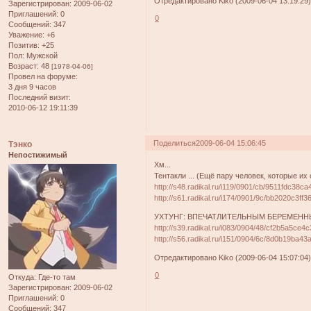
Отредактировано Kiko (2009-06-04 13:19:29
Зарегистрирован
: 2009-06-02
Приглашений:
0
0
Сообщений:
347
Уважение:
+6
Позитив:
+25
Пол:
Мужской
Возраст:
48
[1978-04-06]
Провел на форуме:
3 дня 9 часов
Последний визит:
2010-06-12 19:11:39
Поделиться
2009-06-04 15:06:45
Тэнко
Непостижимый
Хм...
Тентакли ... (Ещё пару человек, которые и
http://s48.radikal.ru/i119/0901/cb/9511fdc38ca4
http://s61.radikal.ru/i174/0901/9c/bb2020c3ff36
УХТУНГ: ВПЕЧАТЛИТЕЛЬНЫМ БЕРЕМЕННЫМ 
http://s39.radikal.ru/i083/0904/48/cf2b5a5ce4c
http://s56.radikal.ru/i151/0904/6c/8d0b19ba43a
Отредактировано Kiko (2009-06-04 15:07:04
0
Откуда:
Где-то там
Зарегистрирован
: 2009-06-02
Приглашений:
0
Сообщений:
347