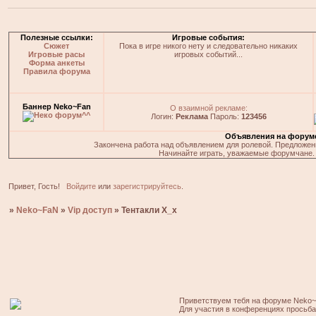
Полезные ссылки:
Игровые события:
Сюжет
Пока в игре никого нету и следовательно никаких
Игровые расы
игровых событий...
Форма анкеты
Правила форума
Баннер Neko~Fan
О взаимной рекламе:
Логин:
Реклама
Пароль:
123456
Объявления на форум
Закончена работа над объявлением для ролевой. Предложения
Начинайте играть, уважаемые форумчане. 
Привет, Гость!
Войдите
или
зарегистрируйтесь
.
»
Neko~FaN
»
Vip доступ
»
Тентакли Х_х
Приветствуем тебя на форуме Neko~
Для участия в конференциях просьб