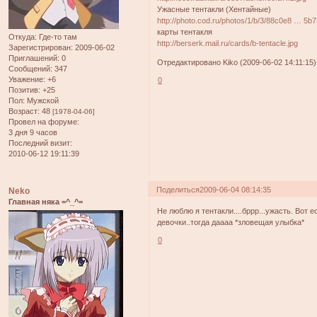
Ужасные тентакли (Хентайные)
http://photo.cod.ru/photos/1/b/3/88c0e8 … 5b7
карты тентакля
Откуда:
Где-то там
http://berserk.mail.ru/cards/b-tentacle.jpg
Зарегистрирован
: 2009-06-02
Приглашений:
0
Отредактировано Kiko (2009-06-02 14:11:15)
Сообщений:
347
Уважение:
+6
0
Позитив:
+25
Пол:
Мужской
Возраст:
48
[1978-04-06]
Провел на форуме:
3 дня 9 часов
Последний визит:
2010-06-12 19:11:39
Поделиться
2009-06-04 08:14:35
Neko
Главная няка =^_^=
Не люблю я тентакли....бррр...ужасть. Вот 
девочки..тогда даааа *зловещая улыбка*
0