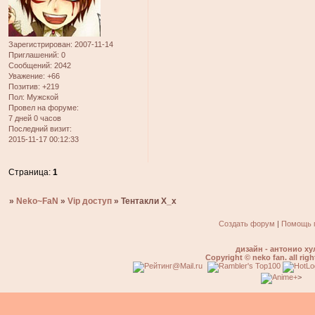
Зарегистрирован
: 2007-11-14
Приглашений:
0
Сообщений:
2042
Уважение:
+66
Позитив:
+219
Пол:
Мужской
Провел на форуме:
7 дней 0 часов
Последний визит:
2015-11-17 00:12:33
Страница:
1
»
Neko~FaN
»
Vip доступ
»
Тентакли Х_х
Создать форум
|
Помощь 
дизайн - антонио ху
Copyright © neko fan. all righ
>