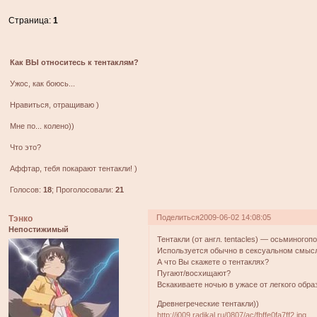
Страница:
1
Как ВЫ относитесь к тентаклям?
Ужос, как боюсь...
Нравиться, отращиваю )
Мне по... колено))
Что это?
Аффтар, тебя покарают тентакли! )
Голосов:
18
;
Проголосовали:
21
Поделиться
2009-06-02 14:08:05
Тэнко
Непостижимый
Тентакли (от англ. tentacles) — осьминого
Используется обычно в сексуальном смысле
А что Вы скажете о тентаклях?
Пугают/восхищают?
Вскакиваете ночью в ужасе от легкого обра
Древнегреческие тентакли))
http://i009.radikal.ru/0807/ac/fbffe0fa7ff2.jpg