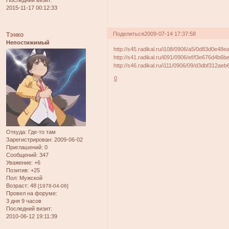
2015-11-17 00:12:33
Поделиться
2009-07-14 17:37:58
Тэнко
Непостижимый
http://s45.radikal.ru/i108/0906/a5/0d83d0e48ea
http://s41.radikal.ru/i091/0906/ef/f3e676d4b6be
http://s46.radikal.ru/i111/0906/09/d3dbf312aeb6
0
Откуда:
Где-то там
Зарегистрирован
: 2009-06-02
Приглашений:
0
Сообщений:
347
Уважение:
+6
Позитив:
+25
Пол:
Мужской
Возраст:
48
[1978-04-06]
Провел на форуме:
3 дня 9 часов
Последний визит:
2010-06-12 19:11:39