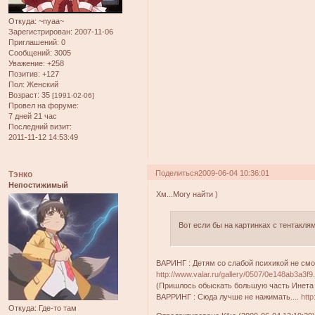
Откуда:
~nyaa~
Зарегистрирован
: 2007-11-06
Приглашений:
0
Сообщений:
3005
Уважение:
+258
Позитив:
+127
Пол:
Женский
Возраст:
35
[1991-02-06]
Провел на форуме:
7 дней 21 час
Последний визит:
2011-11-12 14:53:49
Поделиться
2009-06-04 10:36:01
Тэнко
Непостижимый
Хм...Могу найти )
Вот если бы на картинках с тентакля
ВАРИНГ : Детям со слабой психикой не смотр
http://www.valar.ru/gallery/0507/0e148ab3a3f9.
(Пришлось обыскать большую часть Инета 
ВАРРИНГ : Сюда лучше не нажимать....
htt
Откуда:
Где-то там