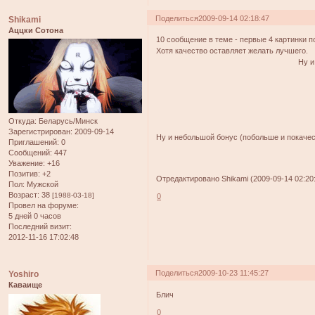
Поделиться
2009-09-14 02:18:47
Shikami
Аццки Сотона
10 сообщение в теме - первые 4 картинки п
Хотя качество оставляет желать лучшего.
Ну и
Откуда:
Беларусь/Минск
Зарегистрирован
: 2009-09-14
Ну и небольшой бонус (побольше и покачес
Приглашений:
0
Сообщений:
447
Уважение:
+16
Позитив:
+2
Отредактировано Shikami (2009-09-14 02:20
Пол:
Мужской
Возраст:
38
[1988-03-18]
0
Провел на форуме:
5 дней 0 часов
Последний визит:
2012-11-16 17:02:48
Поделиться
2009-10-23 11:45:27
Yoshiro
Каваище
Блич
0