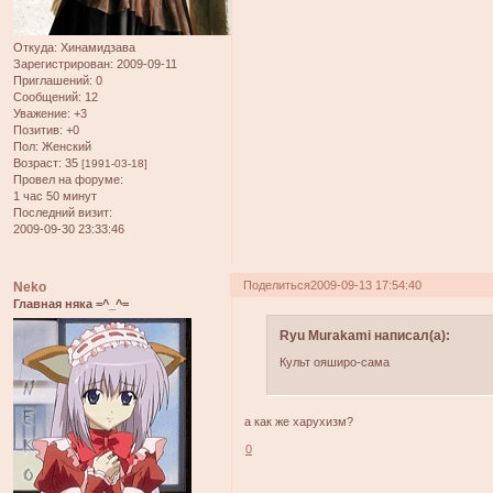
Откуда:
Хинамидзава
Зарегистрирован
: 2009-09-11
Приглашений:
0
Сообщений:
12
Уважение:
+3
Позитив:
+0
Пол:
Женский
Возраст:
35
[1991-03-18]
Провел на форуме:
1 час 50 минут
Последний визит:
2009-09-30 23:33:46
Поделиться
2009-09-13 17:54:40
Neko
Главная няка =^_^=
Ryu Murakami написал(а):
Культ ояширо-сама
а как же харухизм?
0