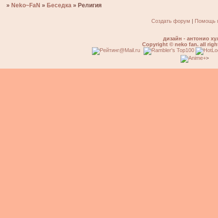
»
Neko~FaN
»
Беседка
»
Религия
Создать форум
|
Помощь 
дизайн - антонио ху
Copyright © neko fan. all righ
>