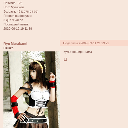
Позитив:
+25
Пол:
Мужской
Возраст:
48
[1978-04-06]
Провел на форуме:
3 дня 9 часов
Последний визит:
2010-06-12 19:11:39
Поделиться
2009-09-11 21:29:22
Ryu Murakami
Няшка
Культ ояширо-сама
+1