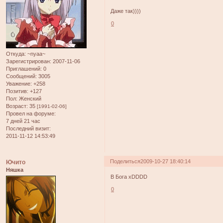
Даже так))))
0
Откуда:
~nyaa~
Зарегистрирован
: 2007-11-06
Приглашений:
0
Сообщений:
3005
Уважение:
+258
Позитив:
+127
Пол:
Женский
Возраст:
35
[1991-02-06]
Провел на форуме:
7 дней 21 час
Последний визит:
2011-11-12 14:53:49
Поделиться
2009-10-27 18:40:14
Ючито
Няшка
В Бога хDDDD
0