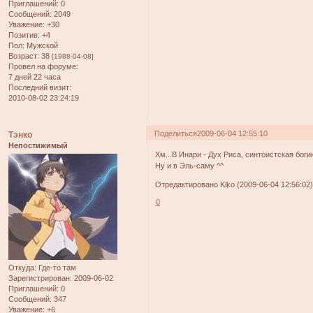
Приглашений:
0
Сообщений:
2049
Уважение:
+30
Позитив:
+4
Пол:
Мужской
Возраст:
38
[1988-04-08]
Провел на форуме:
7 дней 22 часа
Последний визит:
2010-08-02 23:24:19
Поделиться
2009-06-04 12:55:10
Тэнко
Непостижимый
Хм...В Инари - Дух Риса, синтоистская боги
Ну и в Эль-саму ^^
Отредактировано Kiko (2009-06-04 12:56:02
0
Откуда:
Где-то там
Зарегистрирован
: 2009-06-02
Приглашений:
0
Сообщений:
347
Уважение:
+6