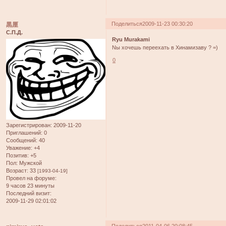
Поделиться
2009-11-23 00:30:20
黒厘
С.П.Д.
Ryu Murakami
Nы хочешь переехать в Хинамизаву ? =)
0
Зарегистрирован
: 2009-11-20
Приглашений:
0
Сообщений:
40
Уважение:
+4
Позитив:
+5
Пол:
Мужской
Возраст:
33
[1993-04-19]
Провел на форуме:
9 часов 23 минуты
Последний визит:
2009-11-29 02:01:02