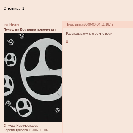
Страница:
1
Поделиться
2009-06-04 11:16:49
Ink Heart
Лелуш ви Британиа повелевает
Рассказываем кто во что верит
0
Откуда:
Новочеркасск
Зарегистрирован
: 2007-11-06