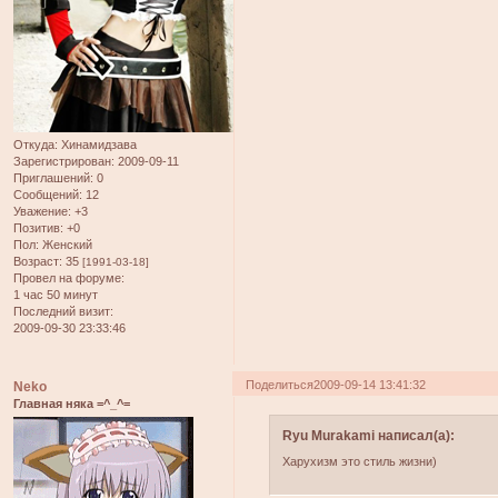
Откуда:
Хинамидзава
Зарегистрирован
: 2009-09-11
Приглашений:
0
Сообщений:
12
Уважение:
+3
Позитив:
+0
Пол:
Женский
Возраст:
35
[1991-03-18]
Провел на форуме:
1 час 50 минут
Последний визит:
2009-09-30 23:33:46
Поделиться
2009-09-14 13:41:32
Neko
Главная няка =^_^=
Ryu Murakami написал(а):
Харухизм это стиль жизни)