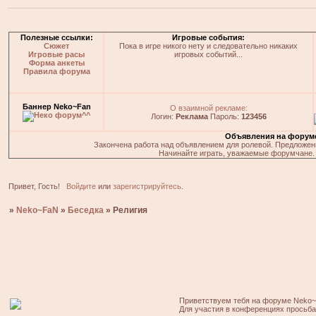
Полезные ссылки:
Игровые события:
Сюжет
Пока в игре никого нету и следовательно никаких
Игровые расы
игровых событий...
Форма анкеты
Правила форума
Баннер Neko~Fan
О взаимной рекламе:
Логин:
Реклама
Пароль:
123456
Объявления на форум
Закончена работа над объявлением для ролевой. Предложения
Начинайте играть, уважаемые форумчане. 
Привет, Гость!
Войдите
или
зарегистрируйтесь
.
»
Neko~FaN
»
Беседка
»
Религия
Приветствуем тебя на форуме Neko~
Для участия в конференциях просьб