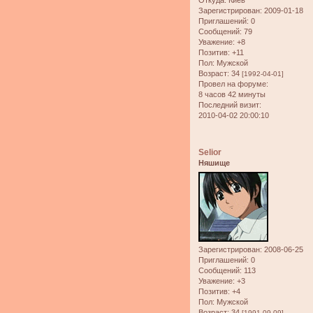
Откуда:
Киев
Зарегистрирован
: 2009-01-18
Приглашений:
0
Сообщений:
79
Уважение:
+8
Позитив:
+11
Пол:
Мужской
Возраст:
34
[1992-04-01]
Провел на форуме:
8 часов 42 минуты
Последний визит:
2010-04-02 20:00:10
Selior
Няшище
Зарегистрирован
: 2008-06-25
Приглашений:
0
Сообщений:
113
Уважение:
+3
Позитив:
+4
Пол:
Мужской
Возраст:
34
[1991-09-09]