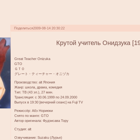
Поделиться
2009-08-14 20:30:22
Крутой учитель Онидзука [1
Great Teacher Onizuka
GTO
ＧＴＯ
グレート・ティーチャー・オニヅカ
Производство: alt Япония
Жанр: школа, драма, комедия
Тип: ТВ (43 эп.), 27 мин.
Трансляция: c 30.06.1999 по 24.09.2000
Выпуск в 19:30 [вечерний сеанс] на Fuji TV
Режиссёр: Абэ Нориюки
Снято по манге: GTO
Автор оригинала: Фудзисава Тору
Студия: alt
Озвучивание: Suzaku (Лурье)