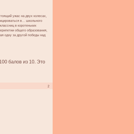
астоящий ужас на двух колесах,
фицироваться в… школьного
классниц в коротеньких
ерипетии общего образования,
ая одну за другой победы над
100 балов из 10. Это
2