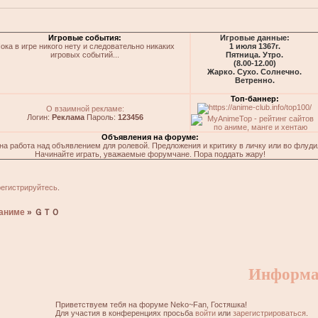
Игровые события:
Игровые данные:
ока в игре никого нету и следовательно никаких
1 июля 1367г.
игровых событий...
Пятница. Утро.
(8.00-12.00)
Жарко. Сухо. Солнечно.
Ветренно.
Топ-баннер:
О взаимной рекламе:
Логин:
Реклама
Пароль:
123456
Объявления на форуме:
на работа над объявлением для ролевой. Предложения и критику в личку или во флуди
Начинайте играть, уважаемые форумчане. Пора поддать жару!
регистрируйтесь
.
аниме
»
ＧＴＯ
Информа
Приветствуем тебя на форуме Neko~Fan, Гостяшка!
Для участия в конференциях просьба
войти
или
зарегистрироваться
.