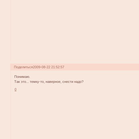
Поделиться
2009-08-22 21:52:57
Понимаю.
Так это... темку-то, наверное, снести надо?
0