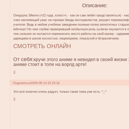
Описание:
Онидзука Эйкити («22 года, холост», - как он сам любит представляться) - н
член нагоняющей ужас на горожан банды мотоциклистов, решает переквали
учителя. Ведь в любом учебном заведении полным-полно аппетитных старше
юбочках! Но чем глубже примеривший необычную роль хулиган окунается в п
тем сильнее он пытается переиначить место работы на свой манер - одержив
царящими в школе косностью, лицемерием, показухой и безразличием.
СМОТРЕТЬ ОНЛАЙН
От себя:
круче этого аниме я невидел в своей жизни 
аниме стоит в топе на ворлд арте!
0
Поделиться
2009-08-14 22:24:16
Это всё конечно очень радует, только такая тема уже есть. ^_^
0