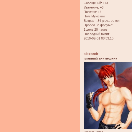
Сообщений:
113
Уважение:
+3
Позитив:
+4
Пол:
Мужской
Возраст:
34
[1991-09-09]
Провел на форуме:
1 день 20 часов
Последний визит:
2010-02-01 08:53:15
alexandr
главный анимешник