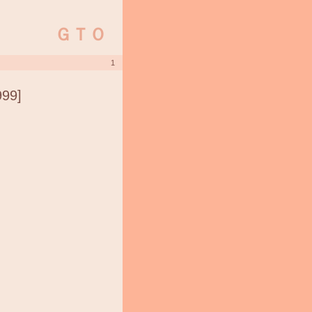
ＧＴＯ
1
999]