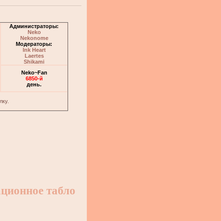
Администраторы:
Neko
Nekonome
Модераторы:
Ink Heart
Laertes
Shikami
Neko~Fan
6850-й
день.
лку.
ционное табло