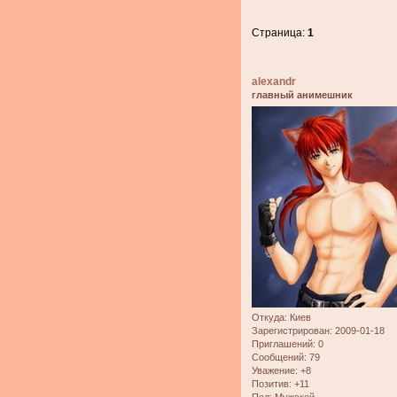
Страница:
1
alexandr
главный анимешник
Откуда:
Киев
Зарегистрирован
: 2009-01-18
Приглашений:
0
Сообщений:
79
Уважение:
+8
Позитив:
+11
Пол:
Мужской