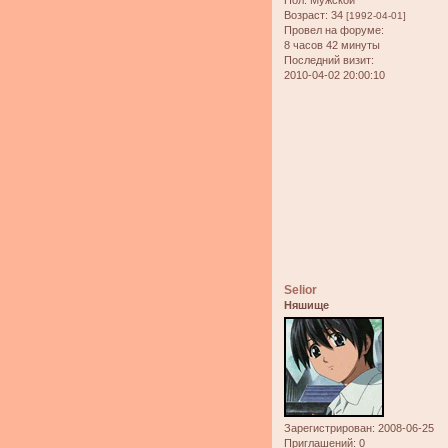
Возраст:
34
[1992-04-01]
Провел на форуме:
8 часов 42 минуты
Последний визит:
2010-04-02 20:00:10
Selior
Няшище
Зарегистрирован
: 2008-06-25
Приглашений:
0