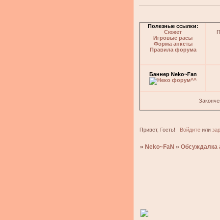
Полезные ссылки:
Сюжет
П
Игровые расы
Форма анкеты
Правила форума
Баннер Neko~Fan
Законче
Привет, Гость!
Войдите
или
за
»
Neko~FaN
»
Обсуждалка 