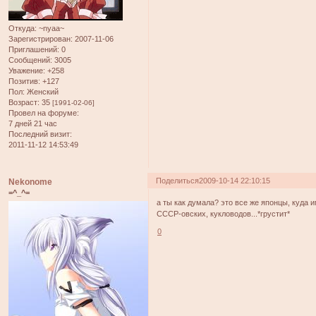
Откуда:
~nyaa~
Зарегистрирован
: 2007-11-06
Приглашений:
0
Сообщений:
3005
Уважение:
+258
Позитив:
+127
Пол:
Женский
Возраст:
35
[1991-02-06]
Провел на форуме:
7 дней 21 час
Последний визит:
2011-11-12 14:53:49
Поделиться
2009-10-14 22:10:15
Nekonome
=^_^=
а ты как думала? это все же японцы, куда 
СССР-овских, кукловодов...*грустит*
0