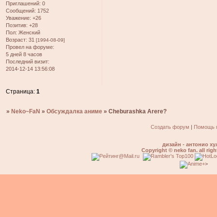
Приглашений:
0
Сообщений:
1752
Уважение:
+26
Позитив:
+28
Пол:
Женский
Возраст:
31
[1994-08-09]
Провел на форуме:
5 дней 8 часов
Последний визит:
2014-12-14 13:56:08
Страница:
1
»
Neko~FaN
»
Обсуждалка аниме
»
Cheburashka Arere?
Создать форум
|
Помощь 
дизайн - антонио ху
Copyright © neko fan. all righ
>