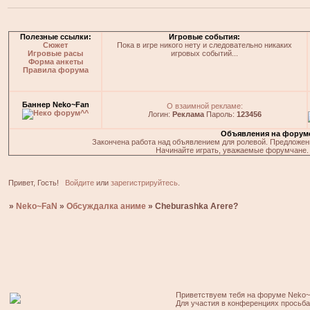
Полезные ссылки:
Игровые события:
Сюжет
Пока в игре никого нету и следовательно никаких
Игровые расы
игровых событий...
Форма анкеты
Правила форума
Баннер Neko~Fan
О взаимной рекламе:
Логин:
Реклама
Пароль:
123456
Объявления на форум
Закончена работа над объявлением для ролевой. Предложения
Начинайте играть, уважаемые форумчане. 
Привет, Гость!
Войдите
или
зарегистрируйтесь
.
»
Neko~FaN
»
Обсуждалка аниме
»
Cheburashka Arere?
Приветствуем тебя на форуме Neko~
Для участия в конференциях просьб