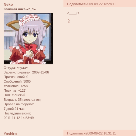
Поделиться
2009-09-22 18:28:11
Neko
Главная няка =^_^=
о____О
0
Откуда:
~nyaa~
Зарегистрирован
: 2007-11-06
Приглашений:
0
Сообщений:
3005
Уважение:
+258
Позитив:
+127
Пол:
Женский
Возраст:
35
[1991-02-06]
Провел на форуме:
7 дней 21 час
Последний визит:
2011-11-12 14:53:49
Поделиться
2009-09-22 18:31:11
Yoshiro