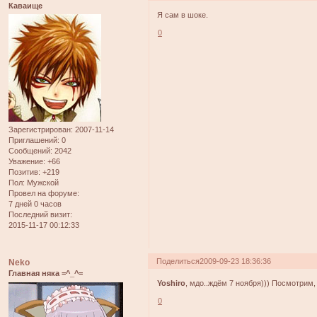
Каваище
Я сам в шоке.
0
Зарегистрирован
: 2007-11-14
Приглашений:
0
Сообщений:
2042
Уважение:
+66
Позитив:
+219
Пол:
Мужской
Провел на форуме:
7 дней 0 часов
Последний визит:
2015-11-17 00:12:33
Поделиться
2009-09-23 18:36:36
Neko
Главная няка =^_^=
Yoshiro
, мдо..ждём 7 ноября))) Посмотрим, 
0