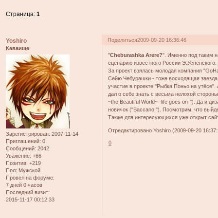
Страница:
1
Поделиться
2009-09-20 16:36:46
Yoshiro
Каваище
"
Cheburashka Arere?
". Именно под таким н
сценарию известного России Э.Успенского.
За проект взялась молодая компания "GoHan
Сейю Чебурашки - тоже восходящая звезда
участие в проекте "Рыбка Поньо на утёсе".
дал о себе знать с весьма нелохой стороны ("
~the Beautiful World~ -life goes on-"). Да и
новичок ("Baccano!"). Посмотрим, что выйде
Также для интересующихся уже открыт са
Отредактировано Yoshiro (2009-09-20 16:37:
Зарегистрирован
: 2007-11-14
Приглашений:
0
0
Сообщений:
2042
Уважение:
+66
Позитив:
+219
Пол:
Мужской
Провел на форуме:
7 дней 0 часов
Последний визит:
2015-11-17 00:12:33