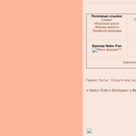
Полезные ссылки:
Сюжет
П
Игровые расы
Форма анкеты
Правила форума
Баннер Neko~Fan
Законче
Привет, Гость!
Войдите
или
за
»
Neko~FaN
»
Интернет
»
К