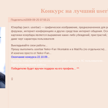
Конкурс на лучший use
Поделиться
2009-09-25 07:55:21
Юзербар (англ. userbar) — графическое изображение, предназначенное для р
форумах, интернет-конференциях и других средствах интернет-общения. О
картинки-юзербара является выражение каких-либо убеждений, пристрастий, 
даже черт характера пользователя
Выкладывайте свои работы...
Прошу выполнить userbar Neko~Fan Vkontakte и в Mail.Ru (по отдельности)...
И конечно просто от Neko~Fan...
Окончание конкурса 22.10.09...
Просьба пожелания и претензии на счет работ писать в ЛС пользователю...
Здесь выкладываем работы...
Победителю будет вручен подарок на его профиль... ^^
0