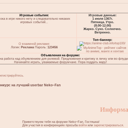
Игровые события:
Игровые данные:
ока в игре никого нету и следовательно никаких
1 июля 1367г.
игровых событий...
Пятница. Утро.
(8.00-12.00)
Жарко. Сухо. Солнечно.
Ветренно.
Топ-баннер:
О взаимной рекламе:
Логин:
Реклама
Пароль:
123456
Объявления на форуме:
на работа над объявлением для ролевой. Предложения и критику в личку или во флуди
Начинайте играть, уважаемые форумчане. Пора поддать жару!
регистрируйтесь
.
онкурс на лучший userbar Neko~Fan
Информа
Приветствуем тебя на форуме Neko~Fan, Гостяшка!
Для участия в конференциях просьба
войти
или
зарегистрироваться
.