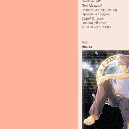
Позитив:
+42
Пол:
Мужской
Возраст:
34
[1992-05-13]
Провел на форуме:
5 дней 0 часов
Последний визит:
2010-01-03 19:11:06
Nic
Няшка