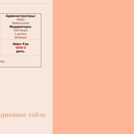
Администраторы:
Neko
Nekonome
Модераторы:
Ink Heart
Laertes
Shikami
Neko~Fan
6849-й
день.
лку.
ционное табло