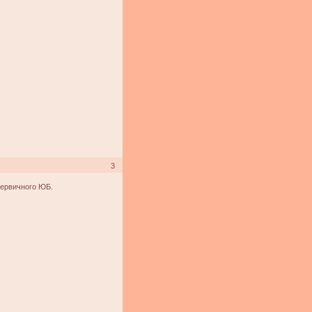
3
первичного ЮБ.