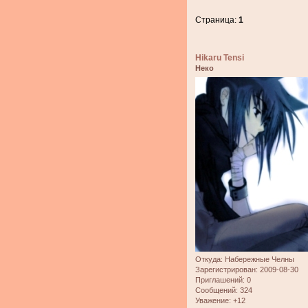
Страница:
1
Hikaru Tensi
Неко
Откуда:
Набережные Челны
Зарегистрирован
: 2009-08-30
Приглашений:
0
Сообщений:
324
Уважение:
+12