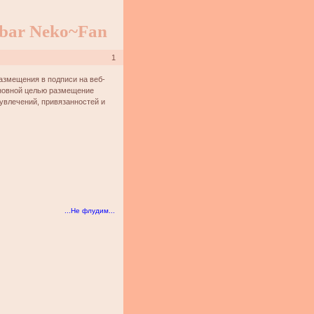
rbar Neko~Fan
1
азмещения в подписи на веб-
сновной целью размещение
увлечений, привязанностей и
...Не флудим...