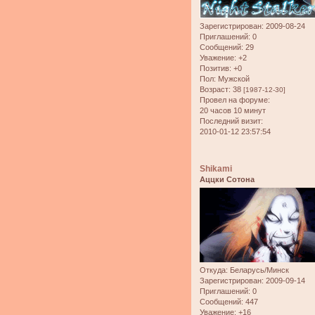
Зарегистрирован
: 2009-08-24
Приглашений:
0
Сообщений:
29
Уважение:
+2
Позитив:
+0
Пол:
Мужской
Возраст:
38
[1987-12-30]
Провел на форуме:
20 часов 10 минут
Последний визит:
2010-01-12 23:57:54
Shikami
Аццки Сотона
Откуда:
Беларусь/Минск
Зарегистрирован
: 2009-09-14
Приглашений:
0
Сообщений:
447
Уважение:
+16