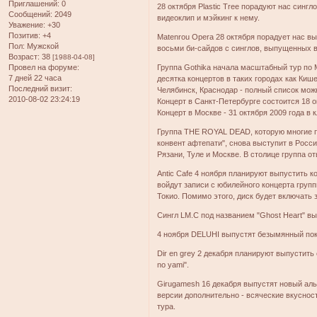
Приглашений:
0
28 октября Plastic Tree порадуют нас синг
Сообщений:
2049
видеоклип и мэйкинг к нему.
Уважение:
+30
Позитив:
+4
Matenrou Opera 28 октября порадует нас вып
Пол:
Мужской
восьми би-сайдов с синглов, выпущенных в 
Возраст:
38
[1988-04-08]
Провел на форуме:
Группа Gothika начала масштабный тур по 
7 дней 22 часа
десятка концертов в таких городах как Киш
Последний визит:
Челябинск, Краснодар - полный список мож
2010-08-02 23:24:19
Концерт в Санкт-Петербурге состоится 18 ок
Концерт в Москве - 31 октября 2009 года в к
Группа THE ROYAL DEAD, которую многие п
конвент афтепати", снова выступит в Росси
Рязани, Туле и Москве. В столице группа от
Antic Cafe 4 ноября планируют выпустить 
войдут записи с юбилейного концерта групп
Токио. Помимо этого, диск будет включать 
Сингл LM.C под названием "Ghost Heart" вы
4 ноября DELUHI выпустят безымянный пок
Dir en grey 2 декабря планируют выпустить с
no yami".
Girugamesh 16 декабря выпустят новый аль
версии дополнительно - всяческие вкуснос
тура.