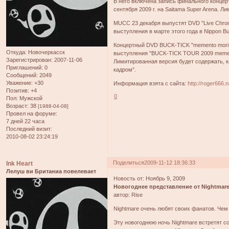
В него включена запись финального концерт
сентября 2009 г. на Saitama Super Arena. 
MUCC 23 декабря выпустят DVD "Live Chronic
выступления в марте этого года в Nippon B
Концертный DVD BUCK-TICK "memento mori 0
Откуда:
Новочеркасск
выступления "BUCK-TICK TOUR 2009 memento
Зарегистрирован
: 2007-11-06
Лимитированная версия будет содержать, к
Приглашений:
0
кадром".
Сообщений:
2049
Уважение:
+30
Информация взята с сайта:
http://roger666.n
Позитив:
+4
0
Пол:
Мужской
Возраст:
38
[1988-04-08]
Провел на форуме:
7 дней 22 часа
Последний визит:
2010-08-02 23:24:19
Поделиться
2009-11-12 18:36:33
Ink Heart
Лелуш ви Британиа повелевает
Новость от: Ноябрь 9, 2009
Новогоднее представление от Nightmar
автор: Rise
Nightmare очень любят своих фанатов. Че
Эту новогоднюю ночь Nightmare встретят со