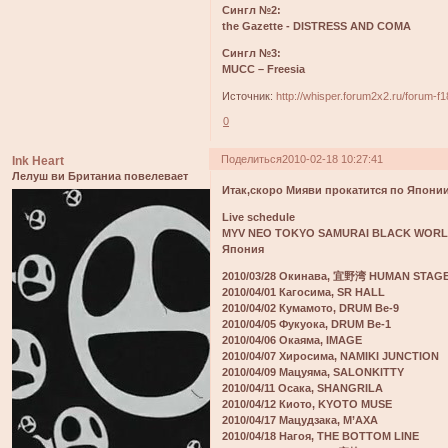
Сингл №2:
the Gazette - DISTRESS AND COMA
Сингл №3:
MUCC – Freesia
Источник:
http://whisper.forum2x2.ru/forum-f
0
Поделиться
2010-02-18 10:27:41
Ink Heart
Лелуш ви Британиа повелевает
Итак,скоро Мияви прокатится по Япони
Live schedule
MYV NEO TOKYO SAMURAI BLACK WORL
Япония
2010/03/28 Окинава, 宜野湾 HUMAN STAG
2010/04/01 Кагосима, SR HALL
2010/04/02 Кумамото, DRUM Be-9
2010/04/05 Фукуока, DRUM Be-1
2010/04/06 Окаяма, IMAGE
2010/04/07 Хиросима, NAMIKI JUNCTION
2010/04/09 Мацуяма, SALONKITTY
2010/04/11 Осака, SHANGRILA
2010/04/12 Киото, KYOTO MUSE
2010/04/17 Мацудзака, M’AXA
2010/04/18 Нагоя, THE BOTTOM LINE