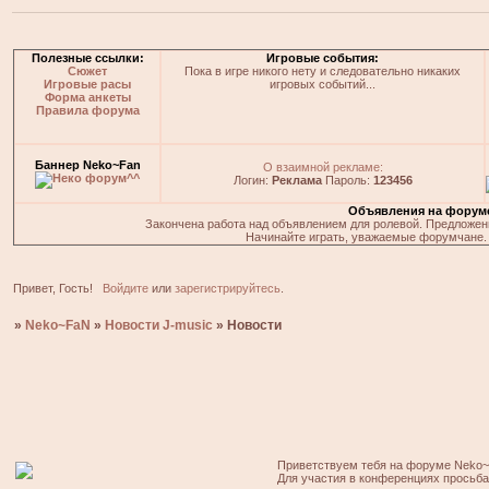
Полезные ссылки:
Игровые события:
Сюжет
Пока в игре никого нету и следовательно никаких
Игровые расы
игровых событий...
Форма анкеты
Правила форума
Баннер Neko~Fan
О взаимной рекламе:
Логин:
Реклама
Пароль:
123456
Объявления на форум
Закончена работа над объявлением для ролевой. Предложения
Начинайте играть, уважаемые форумчане. 
Привет, Гость!
Войдите
или
зарегистрируйтесь
.
»
Neko~FaN
»
Новости J-music
»
Новости
Приветствуем тебя на форуме Neko~
Для участия в конференциях просьб