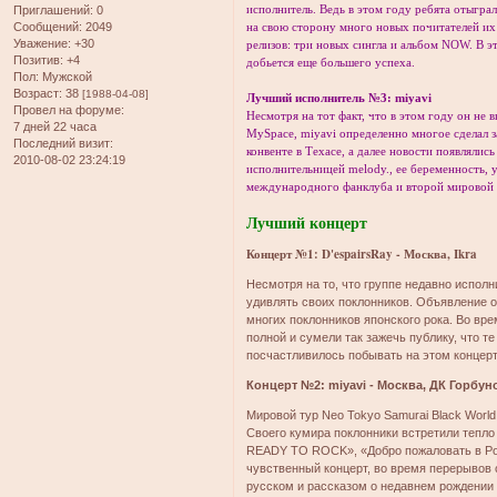
исполнитель. Ведь в этом году ребята отыгра
Приглашений:
0
Сообщений:
2049
на свою сторону много новых почитателей их
Уважение:
+30
релизов: три новых сингла и альбом NOW. В эт
Позитив:
+4
добьется еще большего успеха.
Пол:
Мужской
Возраст:
38
[1988-04-08]
Лучший исполнитель №3: miyavi
Провел на форуме:
Несмотря на тот факт, что в этом году он не
7 дней 22 часа
MySpace, miyavi определенно многое сделал за
Последний визит:
конвенте в Техасе, а далее новости появлялись
2010-08-02 23:24:19
исполнительницей melody., ее беременность, 
международного фанклуба и второй мировой 
Лучший концерт
Концерт №1: D'espairsRay - Москва, Ikra
Несмотря на то, что группе недавно исполн
удивлять своих поклонников. Объявление о
многих поклонников японского рока. Во вр
полной и сумели так зажечь публику, что т
посчастливилось побывать на этом концерт
Концерт №2: miyavi - Москва, ДК Горбун
Мировой тур Neo Tokyo Samurai Black World
Своего кумира поклонники встретили тепло 
READY TO ROCK», «Добро пожаловать в Росс
чувственный концерт, во время перерыво
русском и рассказом о недавнем рождении 