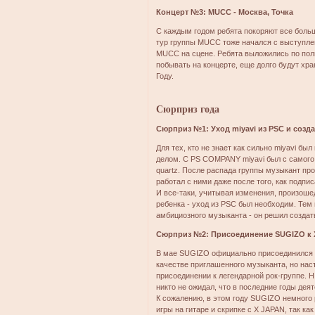
Концерт №3: MUCC - Москва, Точка
С каждым годом ребята покоряют все боль
тур группы MUCC тоже начался с выступле
MUCC на сцене. Ребята выложились по полн
побывать на концерте, еще долго будут хра
Году.
Сюрприз года
Сюрприз №1: Уход miyavi из PSC и созда
Для тех, кто не знает как сильно miyavi б
делом. С PS COMPANY miyavi был с самого 
quartz. После распада группы музыкант п
работал с ними даже после того, как подпис
И все-таки, учитывая изменения, произоше
ребенка - уход из PSC был необходим. Тем 
амбициозного музыканта - он решил создать
Сюрприз №2: Присоединение SUGIZO к 
В мае SUGIZO официально присоединился к
качестве приглашенного музыканта, но на
присоединении к легендарной рок-группе. H
никто не ожидал, что в последние годы де
К сожалению, в этом году SUGIZO немного
игры на гитаре и скрипке с X JAPAN, так ка