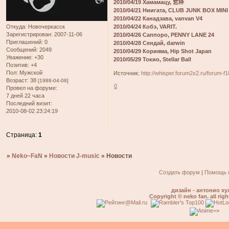
2010/04/19 Хамамацу, 窓枠
2010/04/21 Ниигата, CLUB JUNK BOX MINI
2010/04/22 Канадзава, vanvan V4
Откуда:
Новочеркасск
2010/04/24 Кобэ, VARIT.
Зарегистрирован
: 2007-11-06
2010/04/26 Саппоро, PENNY LANE 24
Приглашений:
0
2010/04/28 Сендай, darwin
Сообщений:
2049
2010/04/29 Корияма, Hip Shot Japan
Уважение:
+30
2010/05/29 Токио, Stellar Ball
Позитив:
+4
Пол:
Мужской
Источник:
http://whisper.forum2x2.ru/forum-f
Возраст:
38
[1988-04-08]
0
Провел на форуме:
7 дней 22 часа
Последний визит:
2010-08-02 23:24:19
Страница:
1
»
Neko~FaN
»
Новости J-music
»
Новости
Создать форум
|
Помощь 
дизайн - антонио ху
Copyright © neko fan. all righ
>