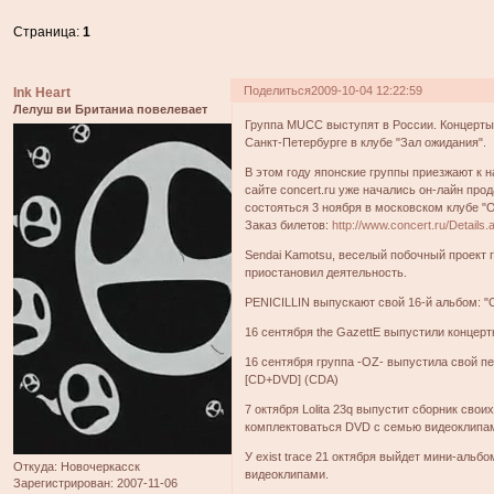
Страница:
1
Поделиться
2009-10-04 12:22:59
Ink Heart
Лелуш ви Британиа повелевает
Группа MUCC выступят в России. Концерты с
Санкт-Петербурге в клубе "Зал ожидания".
В этом году японские группы приезжают к 
сайте concert.ru уже начались он-лайн про
состояться 3 ноября в московском клубе 
Заказ билетов:
http://www.concert.ru/Detail
Sendai Kamotsu, веселый побочный проект г
приостановил деятельность.
PENICILLIN выпускают свой 16-й альбом: "C
16 сентября the GazettE выпустили концертны
16 сентября группа -OZ- выпустила свой пе
[CD+DVD] (CDA)
7 октября Lolita 23q выпустит сборник сво
комплектоваться DVD с семью видеоклипа
У exist trace 21 октября выйдет мини-альб
Откуда:
Новочеркасск
видеоклипами.
Зарегистрирован
: 2007-11-06