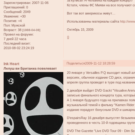
за кулисы! /4 человека на каждый концерт/
Зарегистрирован
: 2007-11-06
Кстати, члены ФС Мияви на все получают ски
Приглашений:
0
Сообщений:
2049
Вот так вот америкосы живут…
Уважение:
+30
Позитив:
+4
Использованны материалы сайта
http://ww
Пол:
Мужской
Октябрь 15, 2009
Возраст:
38
[1988-04-08]
Провел на форуме:
0
7 дней 22 часа
Последний визит:
2010-08-02 23:24:19
Поделиться
2009-11-12 18:28:59
Ink Heart
Лелуш ви Британиа повелевает
20 января у Versailles P.Q выходит новый 
версиях, обычное издание CD диск, ограни
апреля группа проведет в туре под названи
2 декабря выйдет DVD Gackt "Visualive Arena
записью финального концерта тура, который
А 1 января будущего года на прилавках появ
музыкальной темой к фильму "Kamen Rider 
издание порадует бонусным DVD и шикарн
D'espairsRay 16 декабря выпустят безымянн
проведенного в честь 10-й годовщины груп
DVD The Gazette "Live DVD Tour 09 - Dim Sce