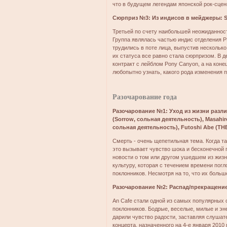
что в будущем легендам японской рок-сце
Сюрприз №3: Из индисов в мейджеры: 
Третьей по счету наибольшей неожиданнос
Группа являлась частью индис отделения PS
трудились в поте лица, выпустив несколько
их статуса все равно стала сюрпризом. В д
контракт с лейблом Pony Canyon, а на кон
любопытно узнать, какого рода изменения п
Разочарование года
Разочарование №1: Уход из жизни различ
(Sorrow, сольная деятельность), Masahiro
сольная деятельность), Futoshi Abe (
Смерть - очень щепетильная тема. Когда та
это вызывает чувство шока и бесконечной г
новости о том или другом ушедшем из жиз
культуру, которая с течением времени пог
поклонников. Несмотря на то, что их больш
Разочарование №2: Распад/прекращение
An Cafe стали одной из самых популярных o
поклонников. Бодрые, веселые, милые и эн
дарили чувство радости, заставляя слушат
концерта, назначенного на 4-е января 2010