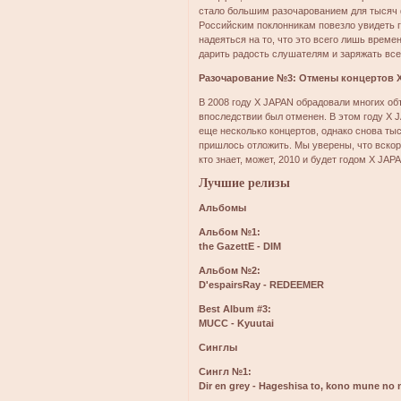
стало большим разочарованием для тысяч 
Российским поклонникам повезло увидеть г
надеяться на то, что это всего лишь време
дарить радость слушателям и заряжать все
Разочарование №3: Отмены концертов 
В 2008 году X JAPAN обрадовали многих об
впоследствии был отменен. В этом году X 
еще несколько концертов, однако снова тыс
пришлось отложить. Мы уверены, что вскор
кто знает, может, 2010 и будет годом X JAP
Лучшие релизы
Альбомы
Альбом №1:
the GazettE - DIM
Альбом №2:
D'espairsRay - REDEEMER
Best Album #3:
MUCC - Kyuutai
Синглы
Сингл №1:
Dir en grey - Hageshisa to, kono mune no 