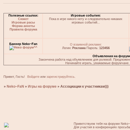
Полезные ссылки:
Игровые события:
Сюжет
Пока в игре никого нету и следовательно никаких
Игровые расы
игровых событий...
Форма анкеты
Правила форума
Баннер Neko~Fan
О взаимной рекламе:
Логин:
Реклама
Пароль:
123456
Объявления на форум
Закончена работа над объявлением для ролевой. Предложения
Начинайте играть, уважаемые форумчане. 
Привет, Гость!
Войдите
или
зарегистрируйтесь
.
»
Neko~FaN
»
Игры на форуме
»
Ассоциации к участникам)))
Приветствуем тебя на форуме Neko~
Для участия в конференциях просьб