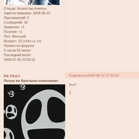
Откуда:
Казахстан,Алматы
Зарегистрирован
: 2009-06-22
Приглашений:
0
Сообщений:
30
Уважение:
+1
Позитив:
+1
Пол:
Женский
Возраст:
32
[1993-11-13]
Провел на форуме:
5 часов 56 минут
Последний визит:
2009-07-05 23:59:15
Поделиться
2009-06-22 17:53:32
Ink Heart
Лелуш ви Британиа повелевает
Хто?
0