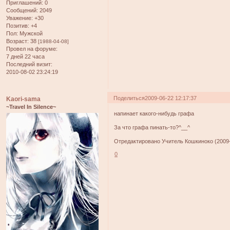
Приглашений:
0
Сообщений:
2049
Уважение:
+30
Позитив:
+4
Пол:
Мужской
Возраст:
38
[1988-04-08]
Провел на форуме:
7 дней 22 часа
Последний визит:
2010-08-02 23:24:19
Поделиться
2009-06-22 12:17:37
Kaori-sama
~Travel In Silence~
напинает какого-нибудь графа
За что графа пинать-то?^__^
Отредактировано Учитель Кошкиноко (2009-
0