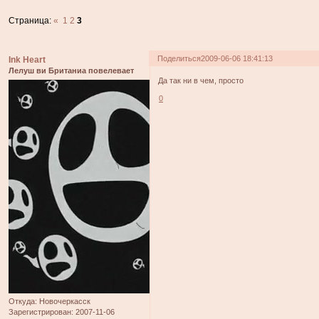
Страница:
«
1
2
3
Поделиться
2009-06-06 18:41:13
Ink Heart
Лелуш ви Британиа повелевает
Да так ни в чем, просто
0
Откуда:
Новочеркасск
Зарегистрирован
: 2007-11-06