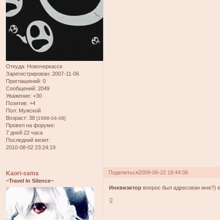
Откуда:
Новочеркасск
Зарегистрирован
: 2007-11-06
Приглашений:
0
Сообщений:
2049
Уважение:
+30
Позитив:
+4
Пол:
Мужской
Возраст:
38
[1988-04-08]
Провел на форуме:
7 дней 22 часа
Последний визит:
2010-08-02 23:24:19
Поделиться
2009-06-22 18:44:06
Kaori-sama
~Travel In Silence~
Инквизитор
вопрос был адресован мне?) е
0