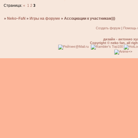
Страница:
«
1
2
3
»
Neko~FaN
»
Игры на форуме
»
Ассоциации к участникам)))
Создать форум
|
Помощь 
дизайн - антонио ху
Copyright © neko fan. all righ
>