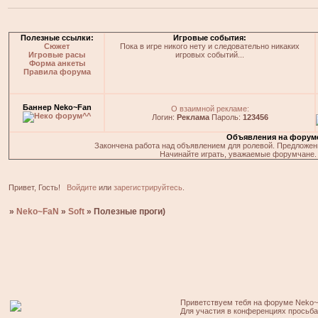
Полезные ссылки:
Игровые события:
Сюжет
Пока в игре никого нету и следовательно никаких
Игровые расы
игровых событий...
Форма анкеты
Правила форума
Баннер Neko~Fan
О взаимной рекламе:
Логин:
Реклама
Пароль:
123456
Объявления на форум
Закончена работа над объявлением для ролевой. Предложения
Начинайте играть, уважаемые форумчане. 
Привет, Гость!
Войдите
или
зарегистрируйтесь
.
»
Neko~FaN
»
Soft
»
Полезные проги)
Приветствуем тебя на форуме Neko~
Для участия в конференциях просьб