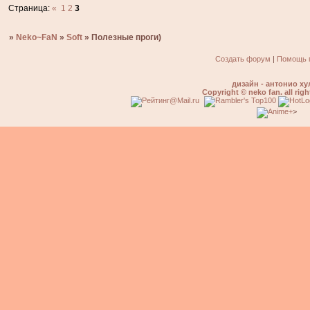
Страница:
«
1
2
3
»
Neko~FaN
»
Soft
»
Полезные проги)
Создать форум
|
Помощь 
дизайн - антонио ху
Copyright © neko fan. all righ
>