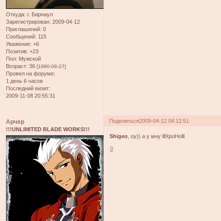
Откуда:
г. Барнаул
Зарегистрирован
: 2009-04-12
Приглашений:
0
Сообщений:
115
Уважение:
+6
Позитив:
+23
Пол:
Мужской
Возраст:
36
[1990-06-27]
Провел на форуме:
1 день 6 часов
Последний визит:
2009-11-08 20:55:31
Поделиться
2009-04-12 04:12:51
Арчер
!!!UNLIMITED BLADE WORKS!!!
Shigeo
, оу)) а у мну lllXpoHolll
0