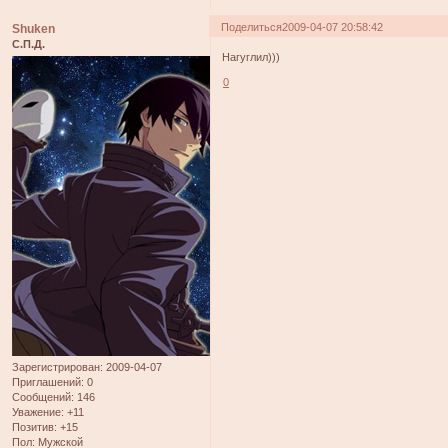
Поделиться
2009-04-07 20:58:42
Shuken
С.П.Д.
Нагуглил)))
0
Зарегистрирован
: 2009-04-07
Приглашений:
0
Сообщений:
146
Уважение:
+11
Позитив:
+15
Пол:
Мужской