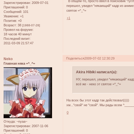
В общем-то, просто ввёл в поисковик "гугл
Зарегистрирован
: 2009-07-01
перешел, увидел "някающий" кадр из аниме - 
Приглашений:
0
святое =^_^=
Сообщений:
101
Уважение:
+1
+1
Позитив:
+0
Возраст:
38
[1988-07-28]
Провел на форуме:
18 часов 40 минут
Последний визит:
2011-03-09 21:57:47
Поделиться
2009-07-02 12:30:29
Neko
Главная няка =^_^=
Akira Hibiki написал(а):
НУ, перешел, увидел "някающий" кадр 
всё же - неко эт святое =^_^=
На всех бы этот кадр так действовал)))))
хм..."свой" не "свой". Мы рады всем ^_____
0
Откуда:
~nyaa~
Зарегистрирован
: 2007-11-06
Приглашений:
0