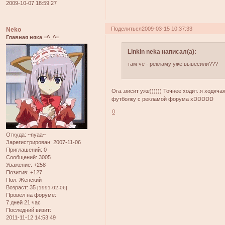
2009-10-07 18:59:27
Поделиться
2009-03-15 10:37:33
Neko
Главная няка =^_^=
Linkin neka написал(а):
там чё - рекламу уже вывесили???
Ога..висит уже)))))) Точнее ходит..я ходяча
футболку с рекламой форума xDDDDD
0
Откуда:
~nyaa~
Зарегистрирован
: 2007-11-06
Приглашений:
0
Сообщений:
3005
Уважение:
+258
Позитив:
+127
Пол:
Женский
Возраст:
35
[1991-02-06]
Провел на форуме:
7 дней 21 час
Последний визит:
2011-11-12 14:53:49