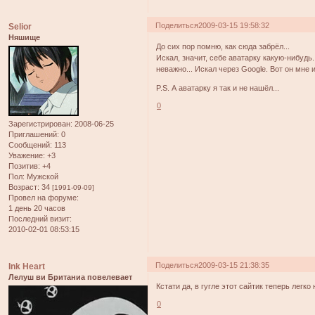
Поделиться
2009-03-15 19:58:32
Selior
Няшище
До сих пор помню, как сюда забрёл...
Искал, значит, себе аватарку какую-нибудь.
неважно... Искал через Google. Вот он мне 
P.S. А аватарку я так и не нашёл...
0
Зарегистрирован
: 2008-06-25
Приглашений:
0
Сообщений:
113
Уважение:
+3
Позитив:
+4
Пол:
Мужской
Возраст:
34
[1991-09-09]
Провел на форуме:
1 день 20 часов
Последний визит:
2010-02-01 08:53:15
Поделиться
2009-03-15 21:38:35
Ink Heart
Лелуш ви Британиа повелевает
Кстати да, в гугле этот сайтик теперь легко
0