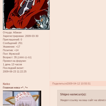
Откуда:
Абакан
Зарегистрирован
: 2009-03-30
Приглашений:
0
Сообщений:
251
Уважение:
+17
Позитив:
+14
Пол:
Мужской
Возраст:
35
[1990-11-02]
Провел на форуме:
1 день 13 часов
Последний визит:
2009-06-23 11:22:25
Поделиться
2009-04-12 10:55:51
Neko
Главная няка =^_^=
Shigeo написал(а):
Увидел ссылку на ваш сайт на sibnet