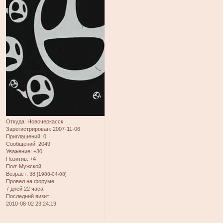
Откуда:
Новочеркасск
Зарегистрирован
: 2007-11-06
Приглашений:
0
Сообщений:
2049
Уважение:
+30
Позитив:
+4
Пол:
Мужской
Возраст:
38
[1988-04-08]
Провел на форуме:
7 дней 22 часа
Последний визит:
2010-08-02 23:24:19