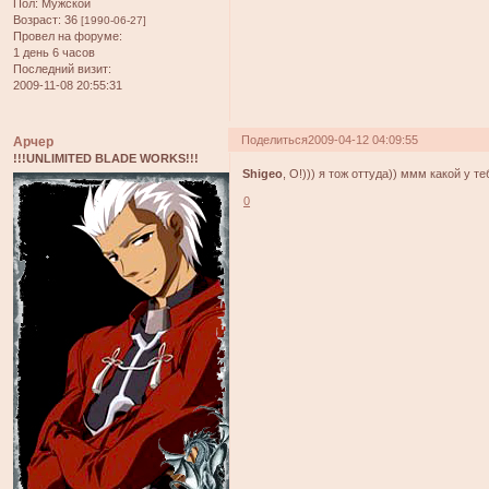
Пол:
Мужской
Возраст:
36
[1990-06-27]
Провел на форуме:
1 день 6 часов
Последний визит:
2009-11-08 20:55:31
Поделиться
2009-04-12 04:09:55
Арчер
!!!UNLIMITED BLADE WORKS!!!
Shigeo
, О!))) я тож оттуда)) ммм какой у т
0