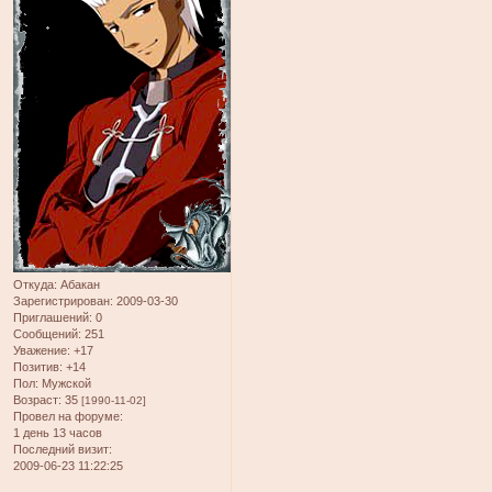
Откуда:
Абакан
Зарегистрирован
: 2009-03-30
Приглашений:
0
Сообщений:
251
Уважение:
+17
Позитив:
+14
Пол:
Мужской
Возраст:
35
[1990-11-02]
Провел на форуме:
1 день 13 часов
Последний визит:
2009-06-23 11:22:25