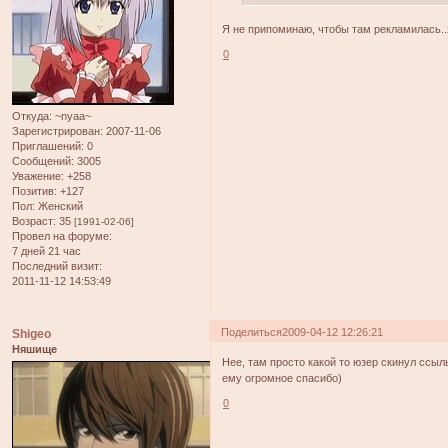
Я не припоминаю, чтобы там рекламилась..
0
Откуда:
~nyaa~
Зарегистрирован
: 2007-11-06
Приглашений:
0
Сообщений:
3005
Уважение:
+258
Позитив:
+127
Пол:
Женский
Возраст:
35
[1991-02-06]
Провел на форуме:
7 дней 21 час
Последний визит:
2011-11-12 14:53:49
Поделиться
2009-04-12 12:26:21
Shigeo
Няшище
Нее, там просто какой то юзер скинул ссыль
ему огромное спасибо)
0