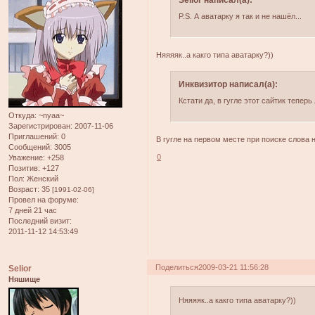
P.S. А аватарку я так и не нашёл...
Няяяяк..а какго типа аватарку?))
Инквизитор написал(а):
Кстати да, в гугле этот сайтик теперь
Откуда:
~nyaa~
Зарегистрирован
: 2007-11-06
Приглашений:
0
В гугле на первом месте при поиске слова н
Сообщений:
3005
0
Уважение:
+258
Позитив:
+127
Пол:
Женский
Возраст:
35
[1991-02-06]
Провел на форуме:
7 дней 21 час
Последний визит:
2011-11-12 14:53:49
Поделиться
2009-03-21 11:56:28
Selior
Няшище
Няяяяк..а какго типа аватарку?))