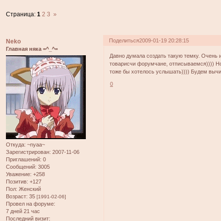
Страница:
1
2
3
»
Поделиться
2009-01-19 20:28:15
Neko
Главная няка =^_^=
Давно думала создать такую темку. Очень и
товарисчи форумчане, отписываемся)))) Но
тоже бы хотелось услышать)))) Будем выч
0
Откуда:
~nyaa~
Зарегистрирован
: 2007-11-06
Приглашений:
0
Сообщений:
3005
Уважение:
+258
Позитив:
+127
Пол:
Женский
Возраст:
35
[1991-02-06]
Провел на форуме:
7 дней 21 час
Последний визит: