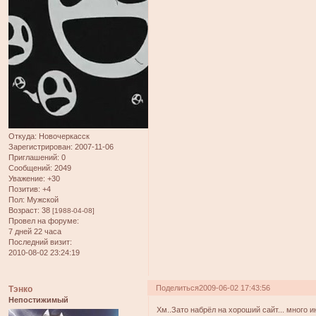
Откуда:
Новочеркасск
Зарегистрирован
: 2007-11-06
Приглашений:
0
Сообщений:
2049
Уважение:
+30
Позитив:
+4
Пол:
Мужской
Возраст:
38
[1988-04-08]
Провел на форуме:
7 дней 22 часа
Последний визит:
2010-08-02 23:24:19
Поделиться
2009-06-02 17:43:56
Тэнко
Непостижимый
Хм..Зато набрёл на хороший сайт... много 