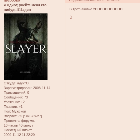
m0po3ka
Я идиот, убейте меня кто
В Третьяковке xDDDDDDDDDDD
нибудь!!11адин
0
Откуда:
адуктО
Зарегистрирован
: 2008-11-14
Приглашений:
0
Сообщений:
73
Уважение:
+2
Позитив:
+1
Пол:
Мужской
Возраст:
35
[1990-09-27]
Провел на форуме:
16 часов 40 минут
Последний визит:
2009-11-12 11:22:20