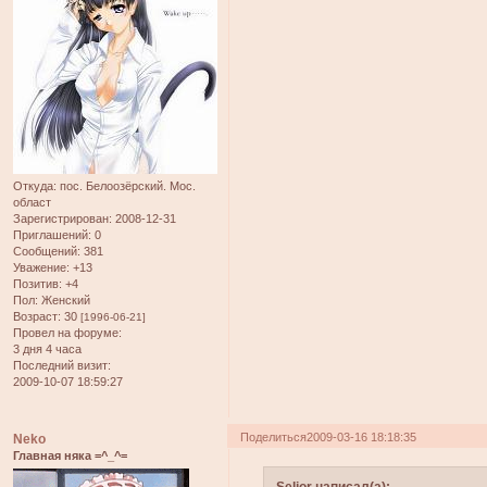
Откуда:
пос. Белоозёрский. Мос.
област
Зарегистрирован
: 2008-12-31
Приглашений:
0
Сообщений:
381
Уважение:
+13
Позитив:
+4
Пол:
Женский
Возраст:
30
[1996-06-21]
Провел на форуме:
3 дня 4 часа
Последний визит:
2009-10-07 18:59:27
Поделиться
2009-03-16 18:18:35
Neko
Главная няка =^_^=
Selior написал(а):