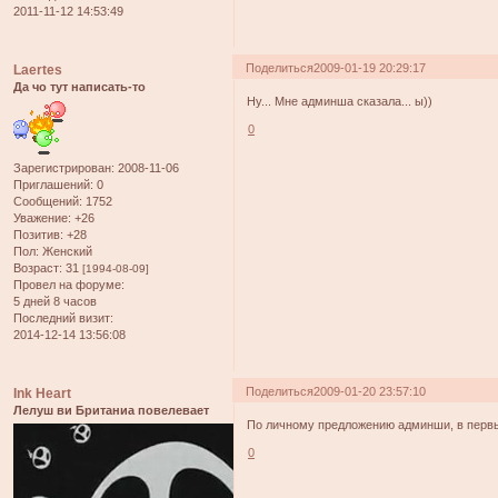
2011-11-12 14:53:49
Поделиться
2009-01-19 20:29:17
Laertes
Да чо тут написать-то
Ну... Мне админша сказала... ы))
0
Зарегистрирован
: 2008-11-06
Приглашений:
0
Сообщений:
1752
Уважение:
+26
Позитив:
+28
Пол:
Женский
Возраст:
31
[1994-08-09]
Провел на форуме:
5 дней 8 часов
Последний визит:
2014-12-14 13:56:08
Поделиться
2009-01-20 23:57:10
Ink Heart
Лелуш ви Британиа повелевает
По личному предложению админши, в перв
0