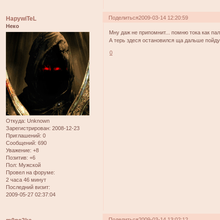
Поделиться
2009-03-14 12:20:59
HapywiTeL
Неко
Мну даж не припомнит... помню тока как па
А терь здеся остановился ща дальше пойдуу
0
Откуда:
Unknown
Зарегистрирован
: 2008-12-23
Приглашений:
0
Сообщений:
690
Уважение:
+8
Позитив:
+6
Пол:
Мужской
Провел на форуме:
2 часа 46 минут
Последний визит:
2009-05-27 02:37:04
Поделиться
2009-03-14 13:02:12