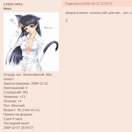
Поделиться
2009-03-11 21:53:31
Linkin neka
Неко
лазала в инете- искала сайт для нек... вот, 
0
Откуда:
пос. Белоозёрский. Мос.
област
Зарегистрирован
: 2008-12-31
Приглашений:
0
Сообщений:
381
Уважение:
+13
Позитив:
+4
Пол:
Женский
Возраст:
30
[1996-06-21]
Провел на форуме:
3 дня 4 часа
Последний визит:
2009-10-07 18:59:27