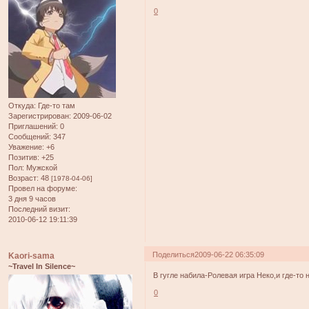
0
Откуда:
Где-то там
Зарегистрирован
: 2009-06-02
Приглашений:
0
Сообщений:
347
Уважение:
+6
Позитив:
+25
Пол:
Мужской
Возраст:
48
[1978-04-06]
Провел на форуме:
3 дня 9 часов
Последний визит:
2010-06-12 19:11:39
Поделиться
2009-06-22 06:35:09
Kaori-sama
~Travel In Silence~
В гугле набила-Ролевая игра Неко,и где-то
0