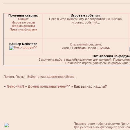
Полезные ссылки:
Игровые события:
Сюжет
Пока в игре никого нету и следовательно никаких
Игровые расы
игровых событий...
Форма анкеты
Правила форума
Баннер Neko~Fan
О взаимной рекламе:
Логин:
Реклама
Пароль:
123456
Объявления на форум
Закончена работа над объявлением для ролевой. Предложения
Начинайте играть, уважаемые форумчане. 
Привет, Гость!
Войдите
или
зарегистрируйтесь
.
»
Neko~FaN
»
Домик пользователей^^
»
Как вы нас нашли?
Приветствуем тебя на форуме Neko~
Для участия в конференциях просьб