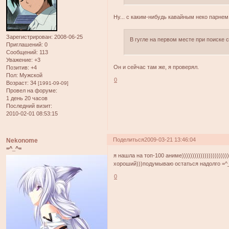
Ну... с каким-нибудь кавайным неко парнем
Зарегистрирован
: 2008-06-25
В гугле на первом месте при поиске с
Приглашений:
0
Сообщений:
113
Уважение:
+3
Он и сейчас там же, я проверял.
Позитив:
+4
Пол:
Мужской
0
Возраст:
34
[1991-09-09]
Провел на форуме:
1 день 20 часов
Последний визит:
2010-02-01 08:53:15
Поделиться
2009-03-21 13:46:04
Nekonome
=^_^=
я нашла на топ-100 аниме)))))))))))))))))))))
хороший)))подумываю остаться надолго =^
0