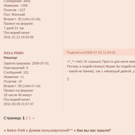
Сообщений:
3005
Уважение:
+258
Позитив:
+127
Пол:
Женский
Возраст:
35
[1991-02-06]
Провел на форуме:
7 дней 21 час
Последний визит:
2011-11-12 14:53:49
Поделиться
2009-07-02 12:44:00
Akira Hibiki
Няшище
=^_^= Ня!) Эт хорошо) Просто для меня жив
Зарегистрирован
: 2009-07-01
Потому и подействовал) Фурик бы подейств
Приглашений:
0
- какой не баннер, так с някающей девкой, 
Сообщений:
101
Уважение:
+1
0
Позитив:
+0
Возраст:
38
[1988-07-28]
Провел на форуме:
18 часов 40 минут
Последний визит:
2011-03-09 21:57:47
Страница:
1
2
3
»
»
Neko~FaN
»
Домик пользователей^^
»
Как вы нас нашли?