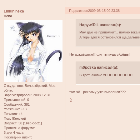
Поделиться
2009-03-15 09:23:38
Linkin neka
Неко
HapywiTeL написал(а):
Мну даж не припомнит... помню тока 
А терь здеся остановился ща дальше 
Не дождёшься!!! фиг ты куда уйдёшь!
m0po3ka написал(а):
В Третьяковке xDDDDDDDDDDD
Откуда:
пос. Белоозёрский. Мос.
област
там чё - рекламу уже вывесили???
Зарегистрирован
: 2008-12-31
0
Приглашений:
0
Сообщений:
381
Уважение:
+13
Позитив:
+4
Пол:
Женский
Возраст:
30
[1996-06-21]
Провел на форуме:
3 дня 4 часа
Последний визит: