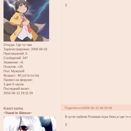
0
Откуда:
Где-то там
Зарегистрирован
: 2009-06-02
Приглашений:
0
Сообщений:
347
Уважение:
+6
Позитив:
+25
Пол:
Мужской
Возраст:
48
[1978-04-06]
Провел на форуме:
3 дня 9 часов
Последний визит:
2010-06-12 19:11:39
Поделиться
2009-06-22 06:35:09
Kaori-sama
~Travel In Silence~
В гугле набила-Ролевая игра Неко,и где-то
0