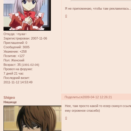
Я не припоминаю, чтобы там рекламилась..
0
Откуда:
~nyaa~
Зарегистрирован
: 2007-11-06
Приглашений:
0
Сообщений:
3005
Уважение:
+258
Позитив:
+127
Пол:
Женский
Возраст:
35
[1991-02-06]
Провел на форуме:
7 дней 21 час
Последний визит:
2011-11-12 14:53:49
Поделиться
2009-04-12 12:26:21
Shigeo
Няшище
Нее, там просто какой то юзер скинул ссыль
ему огромное спасибо)
0