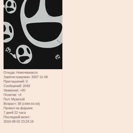
Откуда:
Новочеркасск
Зарегистрирован
: 2007-11-06
Приглашений:
0
Сообщений:
2049
Уважение:
+30
Позитив:
+4
Пол:
Мужской
Возраст:
38
[1988-04-08]
Провел на форуме:
7 дней 22 часа
Последний визит:
2010-08-02 23:24:19