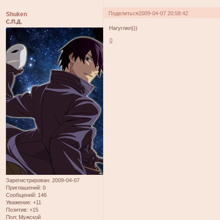
Поделиться
2009-04-07 20:58:42
Shuken
С.П.Д.
Нагуглил)))
0
Зарегистрирован
: 2009-04-07
Приглашений:
0
Сообщений:
146
Уважение:
+11
Позитив:
+15
Пол:
Мужской