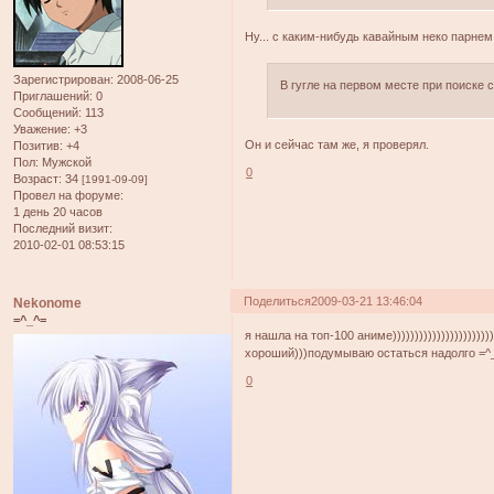
Ну... с каким-нибудь кавайным неко парнем
Зарегистрирован
: 2008-06-25
В гугле на первом месте при поиске с
Приглашений:
0
Сообщений:
113
Уважение:
+3
Он и сейчас там же, я проверял.
Позитив:
+4
Пол:
Мужской
0
Возраст:
34
[1991-09-09]
Провел на форуме:
1 день 20 часов
Последний визит:
2010-02-01 08:53:15
Поделиться
2009-03-21 13:46:04
Nekonome
=^_^=
я нашла на топ-100 аниме)))))))))))))))))))))
хороший)))подумываю остаться надолго =^
0