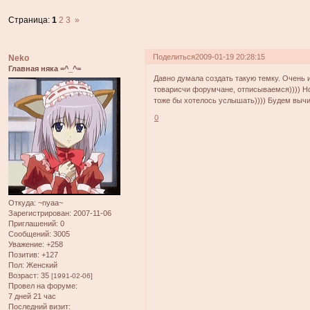
Страница:
1
2
3
»
Поделиться
2009-01-19 20:28:15
Neko
Главная няка =^_^=
Давно думала создать такую темку. Очень и
товарисчи форумчане, отписываемся)))) Но
тоже бы хотелось услышать)))) Будем выч
0
Откуда:
~nyaa~
Зарегистрирован
: 2007-11-06
Приглашений:
0
Сообщений:
3005
Уважение:
+258
Позитив:
+127
Пол:
Женский
Возраст:
35
[1991-02-06]
Провел на форуме:
7 дней 21 час
Последний визит: