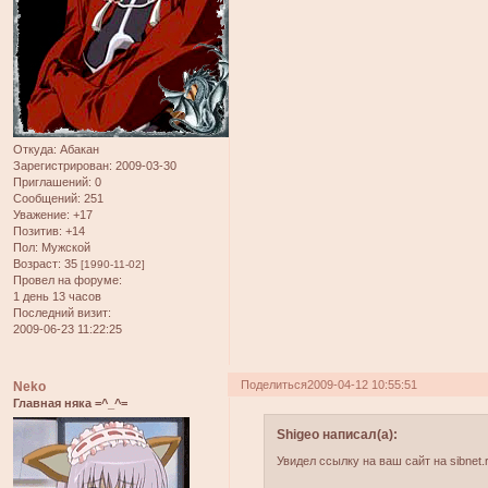
Откуда:
Абакан
Зарегистрирован
: 2009-03-30
Приглашений:
0
Сообщений:
251
Уважение:
+17
Позитив:
+14
Пол:
Мужской
Возраст:
35
[1990-11-02]
Провел на форуме:
1 день 13 часов
Последний визит:
2009-06-23 11:22:25
Поделиться
2009-04-12 10:55:51
Neko
Главная няка =^_^=
Shigeo написал(а):
Увидел ссылку на ваш сайт на sibnet