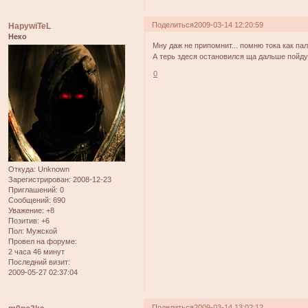
Поделиться
2009-03-14 12:20:59
HapywiTeL
Неко
Мну даж не припомнит... помню тока как па
А терь здеся остановился ща дальше пойдуу
0
Откуда:
Unknown
Зарегистрирован
: 2008-12-23
Приглашений:
0
Сообщений:
690
Уважение:
+8
Позитив:
+6
Пол:
Мужской
Провел на форуме:
2 часа 46 минут
Последний визит:
2009-05-27 02:37:04
Поделиться
2009-03-14 13:02:12