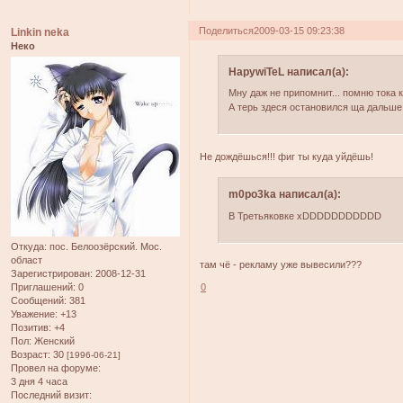
Поделиться
2009-03-15 09:23:38
Linkin neka
Неко
HapywiTeL написал(а):
Мну даж не припомнит... помню тока 
А терь здеся остановился ща дальше 
Не дождёшься!!! фиг ты куда уйдёшь!
m0po3ka написал(а):
В Третьяковке xDDDDDDDDDDD
Откуда:
пос. Белоозёрский. Мос.
област
там чё - рекламу уже вывесили???
Зарегистрирован
: 2008-12-31
0
Приглашений:
0
Сообщений:
381
Уважение:
+13
Позитив:
+4
Пол:
Женский
Возраст:
30
[1996-06-21]
Провел на форуме:
3 дня 4 часа
Последний визит: