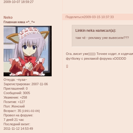
2009-10-07 18:59:27
Поделиться
2009-03-15 10:37:33
Neko
Главная няка =^_^=
Linkin neka написал(а):
там чё - рекламу уже вывесили???
Ога..висит уже)))))) Точнее ходит..я ходяча
футболку с рекламой форума xDDDDD
0
Откуда:
~nyaa~
Зарегистрирован
: 2007-11-06
Приглашений:
0
Сообщений:
3005
Уважение:
+258
Позитив:
+127
Пол:
Женский
Возраст:
35
[1991-02-06]
Провел на форуме:
7 дней 21 час
Последний визит:
2011-11-12 14:53:49