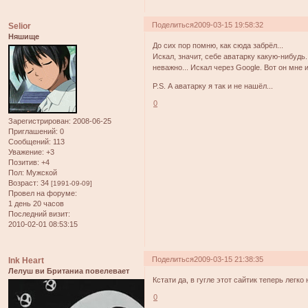
Поделиться
2009-03-15 19:58:32
Selior
Няшище
До сих пор помню, как сюда забрёл...
Искал, значит, себе аватарку какую-нибудь.
неважно... Искал через Google. Вот он мне 
P.S. А аватарку я так и не нашёл...
0
Зарегистрирован
: 2008-06-25
Приглашений:
0
Сообщений:
113
Уважение:
+3
Позитив:
+4
Пол:
Мужской
Возраст:
34
[1991-09-09]
Провел на форуме:
1 день 20 часов
Последний визит:
2010-02-01 08:53:15
Поделиться
2009-03-15 21:38:35
Ink Heart
Лелуш ви Британиа повелевает
Кстати да, в гугле этот сайтик теперь легко
0