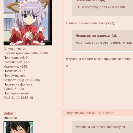
P.S. А аватарку я так и не нашёл...
Няяяяк..а какго типа аватарку?))
Инквизитор написал(а):
Кстати да, в гугле этот сайтик теперь
Откуда:
~nyaa~
Зарегистрирован
: 2007-11-06
Приглашений:
0
В гугле на первом месте при поиске слова н
Сообщений:
3005
0
Уважение:
+258
Позитив:
+127
Пол:
Женский
Возраст:
35
[1991-02-06]
Провел на форуме:
7 дней 21 час
Последний визит:
2011-11-12 14:53:49
Поделиться
2009-03-21 11:56:28
Selior
Няшище
Няяяяк..а какго типа аватарку?))