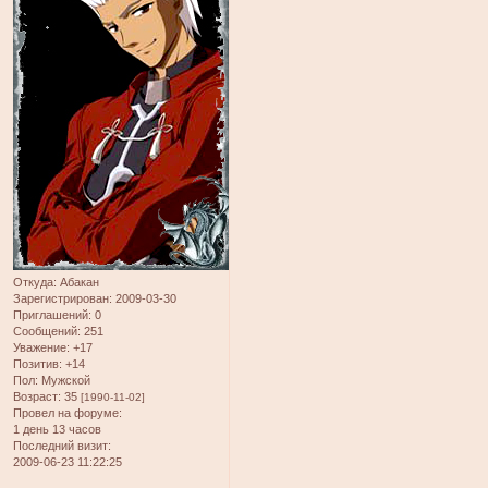
Откуда:
Абакан
Зарегистрирован
: 2009-03-30
Приглашений:
0
Сообщений:
251
Уважение:
+17
Позитив:
+14
Пол:
Мужской
Возраст:
35
[1990-11-02]
Провел на форуме:
1 день 13 часов
Последний визит:
2009-06-23 11:22:25