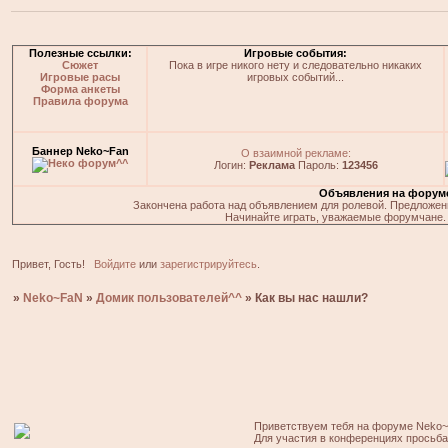
Полезные ссылки:
Игровые события:
Сюжет
Пока в игре никого нету и следовательно никаких
Игровые расы
игровых событий...
Форма анкеты
Правила форума
Баннер Neko~Fan
О взаимной рекламе:
Логин:
Реклама
Пароль:
123456
Объявления на форум
Закончена работа над объявлением для ролевой. Предложения
Начинайте играть, уважаемые форумчане. 
Привет, Гость!
Войдите
или
зарегистрируйтесь
.
»
Neko~FaN
»
Домик пользователей^^
»
Как вы нас нашли?
Приветствуем тебя на форуме Neko~
Для участия в конференциях просьб