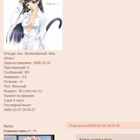
Откуда:
пос. Белоозёрский. Мос.
област
Зарегистрирован
: 2008-12-31
Приглашений:
0
Сообщений:
381
Уважение:
+13
Позитив:
+4
Пол:
Женский
Возраст:
30
[1996-06-21]
Провел на форуме:
3 дня 4 часа
Последний визит:
2009-10-07 18:59:27
Поделиться
2009-03-16 18:18:35
Neko
Главная няка =^_^=
Selior написал(а):