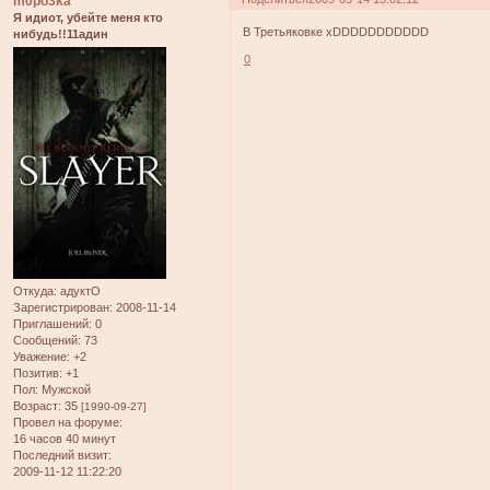
m0po3ka
Я идиот, убейте меня кто
В Третьяковке xDDDDDDDDDDD
нибудь!!11адин
0
Откуда:
адуктО
Зарегистрирован
: 2008-11-14
Приглашений:
0
Сообщений:
73
Уважение:
+2
Позитив:
+1
Пол:
Мужской
Возраст:
35
[1990-09-27]
Провел на форуме:
16 часов 40 минут
Последний визит:
2009-11-12 11:22:20