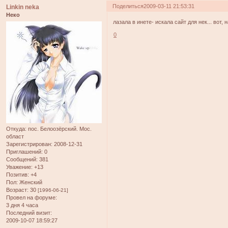
Поделиться
2009-03-11 21:53:31
Linkin neka
Неко
лазала в инете- искала сайт для нек... вот, 
0
Откуда:
пос. Белоозёрский. Мос.
област
Зарегистрирован
: 2008-12-31
Приглашений:
0
Сообщений:
381
Уважение:
+13
Позитив:
+4
Пол:
Женский
Возраст:
30
[1996-06-21]
Провел на форуме:
3 дня 4 часа
Последний визит:
2009-10-07 18:59:27