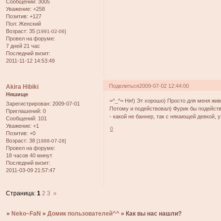
Сообщений:
3005
Уважение:
+258
Позитив:
+127
Пол:
Женский
Возраст:
35
[1991-02-06]
Провел на форуме:
7 дней 21 час
Последний визит:
2011-11-12 14:53:49
Поделиться
2009-07-02 12:44:00
Akira Hibiki
Няшище
=^_^= Ня!) Эт хорошо) Просто для меня жив
Зарегистрирован
: 2009-07-01
Потому и подействовал) Фурик бы подейств
Приглашений:
0
- какой не баннер, так с някающей девкой, 
Сообщений:
101
Уважение:
+1
0
Позитив:
+0
Возраст:
38
[1988-07-28]
Провел на форуме:
18 часов 40 минут
Последний визит:
2011-03-09 21:57:47
Страница:
1
2
3
»
»
Neko~FaN
»
Домик пользователей^^
»
Как вы нас нашли?