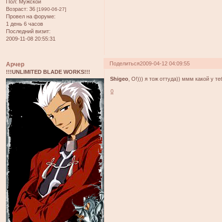
Пол:
Мужской
Возраст:
36
[1990-06-27]
Провел на форуме:
1 день 6 часов
Последний визит:
2009-11-08 20:55:31
Поделиться
2009-04-12 04:09:55
Арчер
!!!UNLIMITED BLADE WORKS!!!
Shigeo
, О!))) я тож оттуда)) ммм какой у т
0