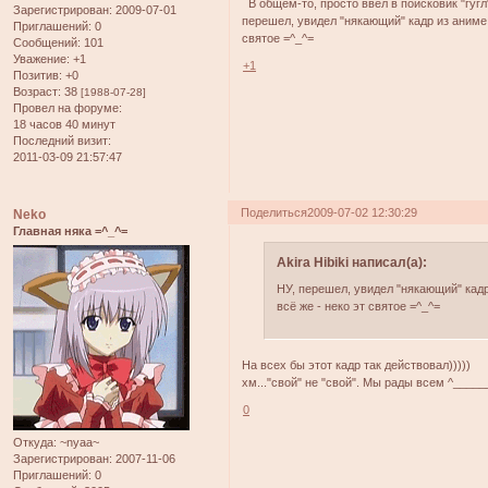
В общем-то, просто ввёл в поисковик "гугл
Зарегистрирован
: 2009-07-01
перешел, увидел "някающий" кадр из аниме - 
Приглашений:
0
святое =^_^=
Сообщений:
101
Уважение:
+1
+1
Позитив:
+0
Возраст:
38
[1988-07-28]
Провел на форуме:
18 часов 40 минут
Последний визит:
2011-03-09 21:57:47
Поделиться
2009-07-02 12:30:29
Neko
Главная няка =^_^=
Akira Hibiki написал(а):
НУ, перешел, увидел "някающий" кадр 
всё же - неко эт святое =^_^=
На всех бы этот кадр так действовал)))))
хм..."свой" не "свой". Мы рады всем ^_____
0
Откуда:
~nyaa~
Зарегистрирован
: 2007-11-06
Приглашений:
0