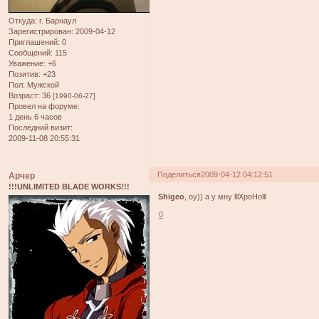
Откуда:
г. Барнаул
Зарегистрирован
: 2009-04-12
Приглашений:
0
Сообщений:
115
Уважение:
+6
Позитив:
+23
Пол:
Мужской
Возраст:
36
[1990-06-27]
Провел на форуме:
1 день 6 часов
Последний визит:
2009-11-08 20:55:31
Поделиться
2009-04-12 04:12:51
Арчер
!!!UNLIMITED BLADE WORKS!!!
Shigeo
, оу)) а у мну lllXpoHolll
0