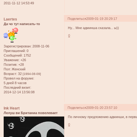
2011-11-12 14:53:49
Поделиться
2009-01-19 20:29:17
Laertes
Да чо тут написать-то
Ну... Мне админша сказала... ы))
0
Зарегистрирован
: 2008-11-06
Приглашений:
0
Сообщений:
1752
Уважение:
+26
Позитив:
+28
Пол:
Женский
Возраст:
32
[1994-08-09]
Провел на форуме:
5 дней 8 часов
Последний визит:
2014-12-14 13:56:08
Поделиться
2009-01-20 23:57:10
Ink Heart
Лелуш ви Британиа повелевает
По личному предложению админши, в перв
0