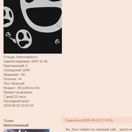
Откуда:
Новочеркасск
Зарегистрирован
: 2007-11-06
Приглашений:
0
Сообщений:
2049
Уважение:
+30
Позитив:
+4
Пол:
Мужской
Возраст:
38
[1988-04-08]
Провел на форуме:
7 дней 22 часа
Последний визит:
2010-08-02 23:24:19
Поделиться
2009-06-02 17:43:56
Тэнко
Непостижимый
Хм..Зато набрёл на хороший сайт... много 