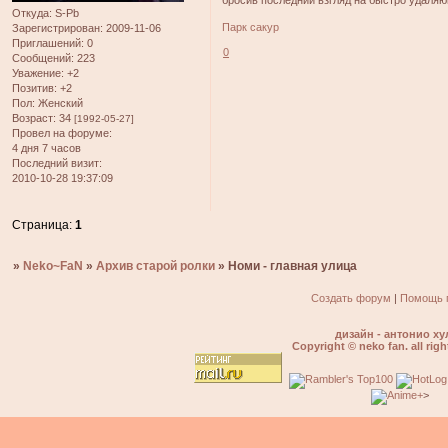
Откуда:
S-Pb
Парк сакур
Зарегистрирован
: 2009-11-06
Приглашений:
0
0
Сообщений:
223
Уважение:
+2
Позитив:
+2
Пол:
Женский
Возраст:
34
[1992-05-27]
Провел на форуме:
4 дня 7 часов
Последний визит:
2010-10-28 19:37:09
Страница:
1
»
Neko~FaN
»
Архив старой ролки
»
Номи - главная улица
Создать форум
|
Помощь 
дизайн - антонио ху
Copyright © neko fan. all righ
>