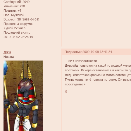
Сообщений:
2049
Уважение:
+30
Позитив:
+4
Пол:
Мужской
Возраст:
38
[1988-04-08]
Провел на форуме:
7 дней 22 часа
Последний визит:
2010-08-02 23:24:19
Поделиться
2009-10-09 13:41:34
Джи
Няшка
--->Из неизвестности
Джирайд появился на какой то людной улиц
прохожих. Вскоре остановился в каком то п
Ведь египетская форма не могла совмещат
Пусть жизнь течёт своим потоком. Он выгл
простудиться.
0