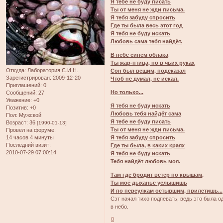
Я тебе не буду писать
Ты от меня не жди письма.
Я тебя забуду спросить
Где ты была весь этот год
Я тебя не буду искать
Любовь сама тебя найдёт.
В небе синем облака
Ты жар-птица, но в чьих руках
Откуда:
Лаборатория С.И.Н.
Сон был вещим, подсказал
Зарегистрирован
: 2009-12-20
Чтоб не думал, не искал.
Приглашений:
0
Но только...
Сообщений:
27
Уважение:
+0
Я тебя не буду искать
Позитив:
+0
Любовь тебя найдёт сама
Пол:
Мужской
Я тебе не буду писать
Возраст:
36
[1990-01-13]
Ты от меня не жди письма.
Провел на форуме:
14 часов 4 минуты
Я тебя забуду спросить
Последний визит:
Где ты была, в каких краях
2010-07-29 07:00:14
Я тебя не буду искать
Тебя найдёт любовь моя.
Там где бродит ветер по крышам,
Ты моё дыханье услышишь
И по переулкам остывшим, прилетишь...
Сэт начал тихо подпевать, ведь это была о
в небо.
0