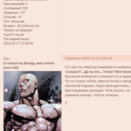
Приглашений:
0
Сообщений:
332
Уважение:
+17
Позитив:
+8
Пол:
Женский
Возраст:
35
[1990-09-30]
Провел на форуме:
4 дня 0 часов
Последний визит:
2013-01-17 13:30:08
Поделиться
2009-12-22 13:05:18
Сэт
[I control my Energy, and control
Сэт шёл по улице разговаривая по мобильн
your Life]
-Солько?!.. Да ты что... Точно? Всё про
Выключил мобильник и положил его в карм
Тут он только сейчас заметил вечер и звёз
невзначай подошёл, будто проходил мимо, 
крестовидными зрачками. Чтож сказать, не 
разминая пальцы, чтоб не затекали.
0