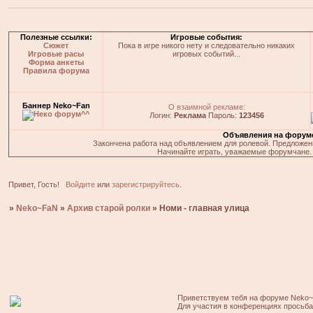
Полезные ссылки:
Игровые события:
Сюжет
Пока в игре никого нету и следовательно никаких
Игровые расы
игровых событий...
Форма анкеты
Правила форума
Баннер Neko~Fan
О взаимной рекламе:
Логин:
Реклама
Пароль:
123456
Объявления на форум
Закончена работа над объявлением для ролевой. Предложения
Начинайте играть, уважаемые форумчане. 
Привет, Гость!
Войдите
или
зарегистрируйтесь
.
»
Neko~FaN
»
Архив старой ролки
»
Номи - главная улица
Приветствуем тебя на форуме Neko~
Для участия в конференциях просьб