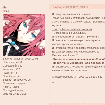
Поделиться
2009-12-23 19:30:41
Ин
Неко
Ин почуствовала горечь в горле.
-Меня xruj ещё и отравить пытаются? Да 
Затуманненость мыслей начала проходить,к
музыка.
Там где бродит ветер по крышам,
Ты моё дыханье услышишь
И по переулкам остывшим, прилетишь..
Но внезапно музыка перестала звучать.
А слова красивые,однако.
Ин открыла глаза и её взору открылось неб
Её взгляду открылось лицо незнакомца.
Кто же он всё таки?
Зарегистрирован
: 2009-12-06
-Это вы мне помогли,я надеюсь...Спаси
Приглашений:
0
-Простите,но мне всёже надо добраться 
Сообщений:
332
Ин сползла со стула,на котором сидела и 
Уважение:
+17
начинали появляьтся жители.
Позитив:
+8
Пол:
Женский
Отредактировано Ин (2009-12-23 19:34:51)
Возраст:
35
[1990-09-30]
0
Провел на форуме:
4 дня 0 часов
Последний визит:
2013-01-17 13:30:08