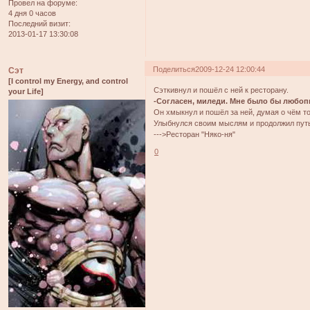
Провел на форуме:
4 дня 0 часов
Последний визит:
2013-01-17 13:30:08
Поделиться
2009-12-24 12:00:44
Сэт
[I control my Energy, and control
Сэткивнул и пошёл с ней к ресторану.
your Life]
-Согласен, миледи. Мне было бы любоп
Он хмыкнул и пошёл за ней, думая о чём т
Улыбнулся своим мыслям и продолжил пут
--->Ресторан "Няко-ня"
0