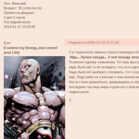
Пол:
Женский
Возраст:
35
[1990-09-30]
Провел на форуме:
4 дня 0 часов
Последний визит:
2013-01-17 13:30:08
Поделиться
2009-12-23 12:47:44
Сэт
[I control my Energy, and control
Сэт трагически закатил глаза и проверил её
your Life]
-Мда... Лучше некуда... У неё походу лих
Позвонил одному знакомому. Тот ему быстр
надо было как то её охладить, что он и сде
Надо было её наоборот, согревать. Сэт со
жар. Подставил их к вискам и они начали р
Ногти стали удлиняться, превращаясь в чё
последние частицы жара и руки его стали в
подконтроля.
0