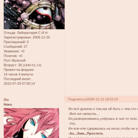
Откуда:
Лаборатория С.И.Н.
Зарегистрирован
: 2009-12-20
Приглашений:
0
Сообщений:
27
Уважение:
+0
Позитив:
+0
Пол:
Мужской
Возраст:
36
[1990-01-13]
Провел на форуме:
14 часов 4 минуты
Последний визит:
2010-07-29 07:00:14
Поделиться
2009-12-22 18:53:24
Ин
Неко
Ин всё думала о том,как ей быть с тем,что
-Вот же напасть....
Ин,разворачиваясь,упёрлась в чьё-то тело.
-Упс.
Ин еле-еле сдержалась на ногах,чтобы не у
-Ах...Эмм...Простите.