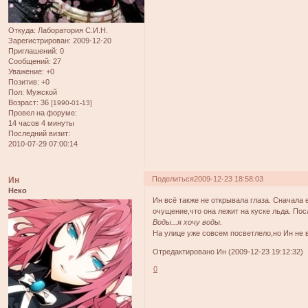
Откуда:
Лаборатория С.И.Н.
Зарегистрирован
: 2009-12-20
Приглашений:
0
Сообщений:
27
Уважение:
+0
Позитив:
+0
Пол:
Мужской
Возраст:
36
[1990-01-13]
Провел на форуме:
14 часов 4 минуты
Последний визит:
2010-07-29 07:00:14
Поделиться
2009-12-23 18:58:03
Ин
Неко
Ин всё также не открывала глаза. Сначала
очущение,что она лежит на куске льда. Пос
Воды...я хочу воды.
На улице уже совсем посветлело,но Ин не в
Отредактировано Ин (2009-12-23 19:12:32)
0