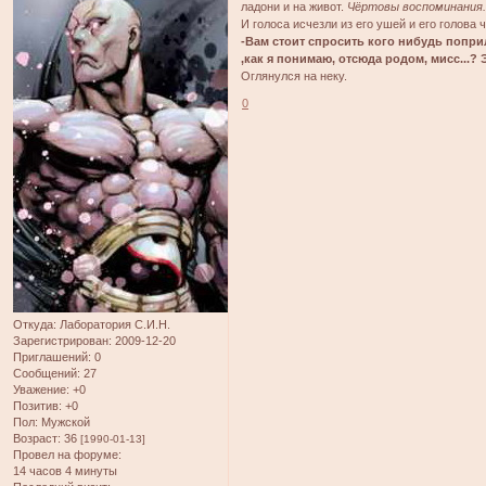
ладони и на живот.
Чёртовы воспоминания..
И голоса исчезли из его ушей и его голова 
-Вам стоит спросить кого нибудь поприли
,как я понимаю, отсюда родом, мисс...? 
Оглянулся на неку.
0
Откуда:
Лаборатория С.И.Н.
Зарегистрирован
: 2009-12-20
Приглашений:
0
Сообщений:
27
Уважение:
+0
Позитив:
+0
Пол:
Мужской
Возраст:
36
[1990-01-13]
Провел на форуме:
14 часов 4 минуты