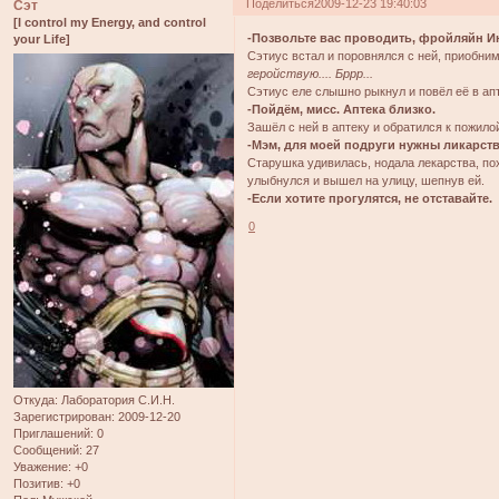
Поделиться
2009-12-23 19:40:03
Сэт
[I control my Energy, and control
-Позвольте вас проводить, фройляйн И
your Life]
Сэтиус встал и поровнялся с ней, приобним
геройствую.... Бррр...
Сэтиус еле слышно рыкнул и повёл её в апт
-Пойдём, мисс. Аптека близко.
Зашёл с ней в аптеку и обратился к пожило
-Мэм, для моей подруги нужны ликарства
Старушка удивилась, нодала лекарства, пох
улыбнулся и вышел на улицу, шепнув ей.
-Если хотите прогулятся, не отставайте.
0
Откуда:
Лаборатория С.И.Н.
Зарегистрирован
: 2009-12-20
Приглашений:
0
Сообщений:
27
Уважение:
+0
Позитив:
+0