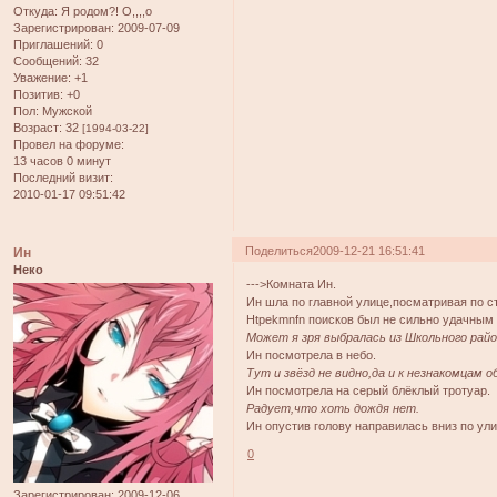
Откуда:
Я родом?! О,,,,о
Зарегистрирован
: 2009-07-09
Приглашений:
0
Сообщений:
32
Уважение:
+1
Позитив:
+0
Пол:
Мужской
Возраст:
32
[1994-03-22]
Провел на форуме:
13 часов 0 минут
Последний визит:
2010-01-17 09:51:42
Поделиться
2009-12-21 16:51:41
Ин
Неко
--->Комната Ин.
Ин шла по главной улице,посматривая по ст
Htpekmnfn поисков был не сильно удачным 
Может я зря выбралась из Школьного рай
Ин посмотрела в небо.
Тут и звёзд не видно,да и к незнакомцам 
Ин посмотрела на серый блёклый тротуар.
Радует,что хоть дождя нет.
Ин опустив голову направилась вниз по ули
0
Зарегистрирован
: 2009-12-06