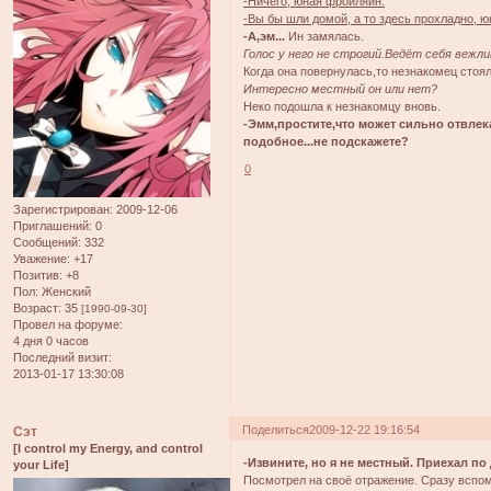
-Ничего, юная фройляйн.
-Вы бы шли домой, а то здесь прохладно, ю
-А,эм...
Ин замялась.
Голос у него не строгий.Ведёт себя вежли
Когда она повернулась,то незнакомец стоял
Интересно местный он или нет?
Неко подошла к незнакомцу вновь.
-Эмм,простите,что может сильно отвлек
подобное...не подскажете?
0
Зарегистрирован
: 2009-12-06
Приглашений:
0
Сообщений:
332
Уважение:
+17
Позитив:
+8
Пол:
Женский
Возраст:
35
[1990-09-30]
Провел на форуме:
4 дня 0 часов
Последний визит:
2013-01-17 13:30:08
Поделиться
2009-12-22 19:16:54
Сэт
[I control my Energy, and control
-Извините, но я не местный. Приехал по 
your Life]
Посмотрел на своё отражение. Сразу вспом