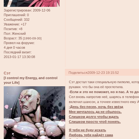
Зарегистрирован
: 2009-12-06
Приглашений:
0
Сообщений:
332
Уважение:
+17
Позитив:
+8
Пол:
Женский
Возраст:
35
[1990-09-30]
Провел на форуме:
4 дня 0 часов
Последний визит:
2013-01-17 13:30:08
Поделиться
2009-12-23 19:15:52
Сэт
[I control my Energy, and control
Сэт достал таки специальную пилюлю, кото
your Life]
руками. что бы она её проглотила.
-Если и это не поможет, но я пас. А то д
Сел вновь напротив неё, шарясь в телефоне
включил шансон, а точнее известного ему 
-День без песен, ночь без звёзд
Мне мечталось да не сбылось.
Слишком долго чтобы ждать
Слишком просто чтоб понять.
Я тебя не буду искать
Любовь тебя найдёт сама