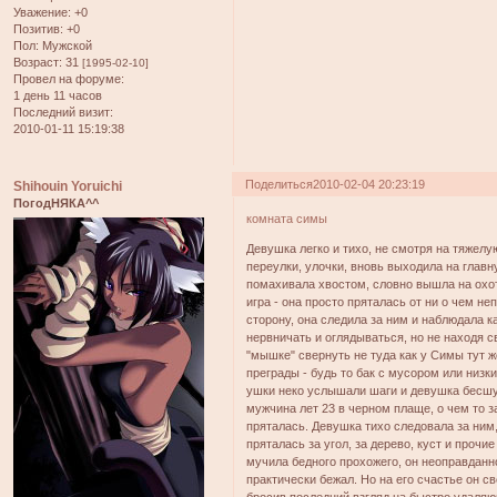
Уважение:
+0
Позитив:
+0
Пол:
Мужской
Возраст:
31
[1995-02-10]
Провел на форуме:
1 день 11 часов
Последний визит:
2010-01-11 15:19:38
Поделиться
2010-02-04 20:23:19
Shihouin Yoruichi
ПогодНЯКА^^
комната симы
Девушка легко и тихо, не смотря на тяжелу
переулки, улочки, вновь выходила на глав
помахивала хвостом, словно вышла на охоту
игра - она просто пряталась от ни о чем н
сторону, она следила за ним и наблюдала как
нервничать и оглядываться, но не находя с
"мышке" свернуть не туда как у Симы тут ж
преграды - будь то бак с мусором или низк
ушки неко услышали шаги и девушка бесшу
мужчина лет 23 в черном плаще, о чем то 
пряталась. Девушка тихо следовала за ним
пряталась за угол, за дерево, куст и прочи
мучила бедного прохожего, он неоправданн
практически бежал. Но на его счастье он с
бросив последний взгляд на быстро удаля