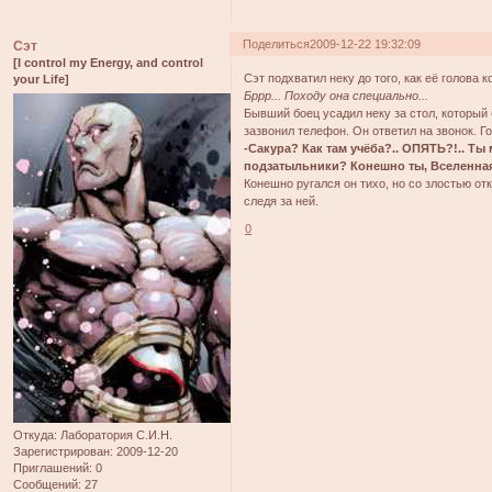
Поделиться
2009-12-22 19:32:09
Сэт
[I control my Energy, and control
Сэт подхватил неку до того, как её голова
your Life]
Бррр... Походу она специально...
Бывший боец усадил неку за стол, который
зазвонил телефон. Он ответил на звонок. Г
-Сакура? Как там учёба?.. ОПЯТЬ?!.. Ты
подзатыльники? Конешно ты, Вселенная
Конешно ругался он тихо, но со злостью от
следя за ней.
0
Откуда:
Лаборатория С.И.Н.
Зарегистрирован
: 2009-12-20
Приглашений:
0
Сообщений:
27