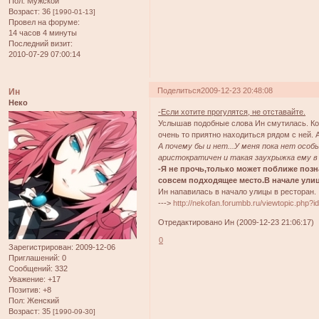
Пол:
Мужской
Возраст:
36
[1990-01-13]
Провел на форуме:
14 часов 4 минуты
Последний визит:
2010-07-29 07:00:14
Поделиться
2009-12-23 20:48:08
Ин
Неко
-Если хотите прогулятся, не отставайте.
Услышав подобные слова Ин смутилась. Когд
очень то приятно находиться рядом с ней. 
А почему бы и нет...У меня пока нет осо
аристократичен и такая заухрыжка ему в 
-Я не прочь,только может поближе позн
совсем подходящее место.В начале улиц
Ин напавилась в начало улицы в ресторан.
--->
http://nekofan.forumbb.ru/viewtopic.php?i
Отредактировано Ин (2009-12-23 21:06:17)
0
Зарегистрирован
: 2009-12-06
Приглашений:
0
Сообщений:
332
Уважение:
+17
Позитив:
+8
Пол:
Женский
Возраст:
35
[1990-09-30]