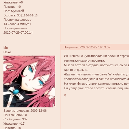
Уважение:
+0
Позитив:
+0
Пол:
Мужской
Возраст:
36
[1990-01-13]
Провел на форуме:
14 часов 4 минуты
Последний визит:
2010-07-29 07:00:14
Поделиться
2009-12-22 19:39:52
Ин
Неко
Ин ничего не чувствовала,ни боли,ни страх
темнота,никакого просвета.
Мысли ветали в отдалённости от неё,было 
где-то отдельно.
-Как же пустынно тут,даже "я" куда-то у
воображаю себе,что я где-то отдалённо 
На лице Ин выступили капельки пота,но не о
На улице уже стало светать,солнце подним
0
Зарегистрирован
: 2009-12-06
Приглашений:
0
Сообщений:
332
Уважение:
+17
Позитив:
+8