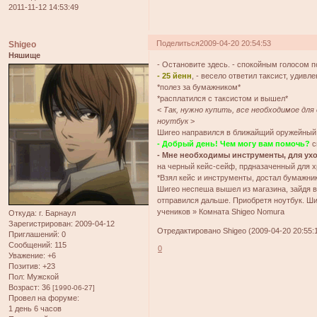
2011-11-12 14:53:49
Поделиться
2009-04-20 20:54:53
Shigeo
Няшище
- Остановите здесь. - спокойным голосом 
- 25 йенн
, - весело ответил таксист, удивл
*полез за бумажником*
*расплатился с таксистом и вышел*
<
Так, нужно купить, все необходимое для
ноутбук
>
Шигео направился в ближайщий оружейный 
- Добрый день! Чем могу вам помочь?
с
- Мне необходимы инструменты, для ухода
на черный кейс-сейф, прдназаченный для х
*Взял кейс и инструменты, достал бумажни
Шигео неспеша вышел из магазина, зайдя 
отправился дальше. Приобретя ноутбук. Ши
учеников » Комната Shigeo Nomura
Откуда:
г. Барнаул
Зарегистрирован
: 2009-04-12
Отредактировано Shigeo (2009-04-20 20:55:
Приглашений:
0
Сообщений:
115
0
Уважение:
+6
Позитив:
+23
Пол:
Мужской
Возраст:
36
[1990-06-27]
Провел на форуме:
1 день 6 часов