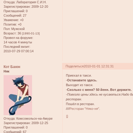
Откуда:
Лаборатория С.И.Н.
Зарегистрирован
: 2009-12-20
Приглашений:
0
Сообщений:
27
Уважение:
+0
Позитив:
+0
Пол:
Мужской
Возраст:
36
[1990-01-13]
Провел на форуме:
14 часов 4 минуты
Последний визит:
2010-07-29 07:00:14
Поделиться
2010-01-01 12:31:31
Кот Баюн
Няк
Приехал в такси.
-
Останавите здесь.
Выходит из такси.
-
Сколько с меня? 50 йенн. Вот держите.
-
Повезло цены здесь не кусаються.Надо бы
ресторан.
Пошёл в ресторан.
////
Ресторан "Няко-ня"
.
0
Откуда:
Комсомольск-на-Амуре
Зарегистрирован
: 2009-12-25
Приглашений:
0
Сообщений:
67