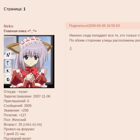
Страница:
1
Поделиться
2009-04-06 16:55:53
Neko
Главная няка =^_^=
Именно сюда попадают все те, кто только ч
По обоим сторонам улицы расположены рес
0
Откуда:
~nyaa~
Зарегистрирован
: 2007-11-06
Приглашений:
0
Сообщений:
3005
Уважение:
+258
Позитив:
+127
Пол:
Женский
Возраст:
35
[1991-02-06]
Провел на форуме:
7 дней 21 час
Последний визит: