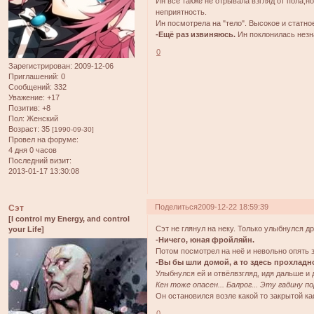
Ин всё также не отрывала взгляд от пола,н
неприятность.
Ин посмотрела на "тело". Высокое и статн
-Ещё раз извиняюсь.
Ин поклонилась незн
0
Зарегистрирован
: 2009-12-06
Приглашений:
0
Сообщений:
332
Уважение:
+17
Позитив:
+8
Пол:
Женский
Возраст:
35
[1990-09-30]
Провел на форуме:
4 дня 0 часов
Последний визит:
2013-01-17 13:30:08
Поделиться
2009-12-22 18:59:39
Сэт
[I control my Energy, and control
Сэт не глянул на неку. Только улыбнулся д
your Life]
-Ничего, юная фройляйн.
Потом посмотрел на неё и невольно опять 
-Вы бы шли домой, а то здесь прохладн
Улыбнулся ей и отвёлвзгляд, идя дальше и
Кен тоже опасен... Балрог... Эту гадину п
Он остановился возле какой то закрытой ка
0