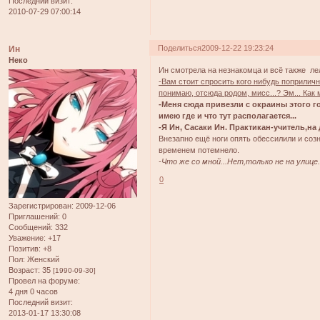
Последний визит:
2010-07-29 07:00:14
Поделиться
2009-12-22 19:23:24
Ин
Неко
Ин смотрела на незнакомца и всё также ле
-Вам стоит спросить кого нибудь поприличне
понимаю, отсюда родом, мисс...? Эм... Как
-Меня сюда привезли с окраины этого г
имею где и что тут располагается...
-Я Ин, Сасаки Ин. Практикан-учитель,на
Внезапно ещё ноги опять обессилили и соз
временем потемнело.
-Что же со мной...Нет,только не на улице.
0
Зарегистрирован
: 2009-12-06
Приглашений:
0
Сообщений:
332
Уважение:
+17
Позитив:
+8
Пол:
Женский
Возраст:
35
[1990-09-30]
Провел на форуме:
4 дня 0 часов
Последний визит:
2013-01-17 13:30:08