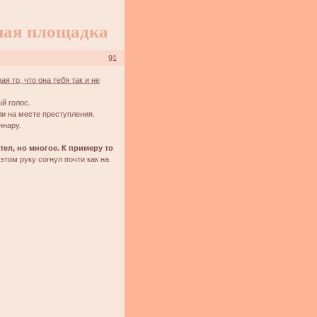
ная площадка
91
я то, что она тебя так и не
й голос.
ли на месте преступления.
ннару.
отел, но многое. К примеру то
этом руку согнул почти как на