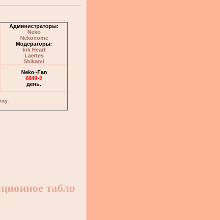
Администраторы:
Neko
Nekonome
Модераторы:
Ink Heart
Laertes
Shikami
Neko~Fan
6849-й
день.
лку.
ционное табло