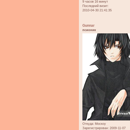
9 часов 16 минут
Последний визит:
2010-04-30 21:41:35
Gunnar
псионик
Откуда:
Москоу
Зарегистрирован
: 2009-11-07