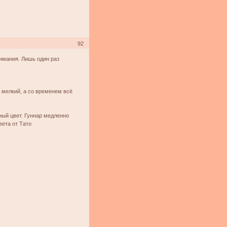
92
нимания. Лишь один раз
 мелкий, а со временем всё
ный цвет. Гуннар медленно
вета от Тато