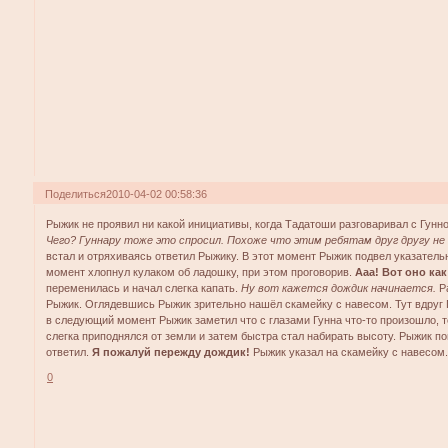
Поделиться
2010-04-02 00:58:36
Рыжик не проявил ни какой инициативы, когда Тадатоши разговаривал с Гунн
Чего? Гуннару тоже это спросил. Похоже что этим ребятам друг другу не
встал и отряхиваясь ответил Рыжику. В этот момент Рыжик подвел указательн
момент хлопнул кулаком об ладошку, при этом проговорив.
Ааа! Вот оно как
переменилась и начал слегка капать.
Ну вот кажется дождик начинается.
Ра
Рыжик. Оглядевшись Рыжик зрительно нашёл скамейку с навесом. Тут вдруг 
в следующий момент Рыжик заметил что с глазами Гунна что-то произошло, то
слегка приподнялся от земли и затем быстра стал набирать высоту. Рыжик 
ответил.
Я пожалуй пережду дождик!
Рыжик указал на скамейку с навесом
0