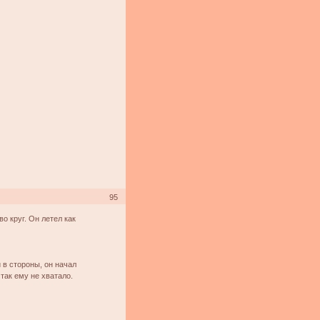
95
о круг. Он летел как
 в стороны, он начал
так ему не хватало.