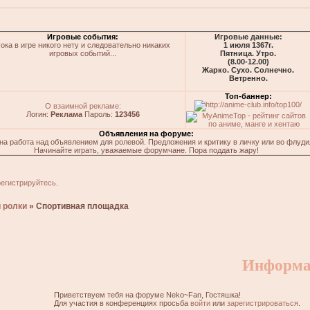
Игровые события:
Игровые данные:
ока в игре никого нету и следовательно никаких
1 июля 1367г.
игровых событий...
Пятница. Утро.
(8.00-12.00)
Жарко. Сухо. Солнечно.
Ветренно.
Топ-баннер:
О взаимной рекламе:
Логин:
Реклама
Пароль:
123456
Объявления на форуме:
на работа над объявлением для ролевой. Предложения и критику в личку или во флуди
Начинайте играть, уважаемые форумчане. Пора поддать жару!
регистрируйтесь
.
 ролки
»
Спортивная площадка
Информа
Приветствуем тебя на форуме Neko~Fan, Гостяшка!
Для участия в конференциях просьба
войти
или
зарегистрироваться
.