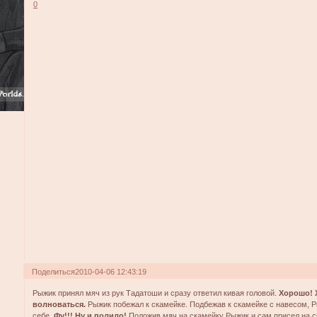
0
Поделиться
2010-04-06 12:43:19
Рыжик принял мяч из рук Тадатоши и сразу ответил кивая головой.
Хорошо! 
волноваться.
Рыжик побежал к скамейке. Подбежав к скамейке с навесом, 
себе.
Фу!!! Ну и полило!
Положив мяч на скамейку Рыжик и сам присел на 