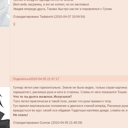
Вот ведь засранец, я же не хотел, но он заставил.
Увидев впереди друга, Танако быстро настиг и поровнялся с Гуном.
Отредактировано Tadatoshi (2010-04-07 19:04:54)
0
Поделиться
2010-04-05 21:47:17
Гуннар летел уже горизонтально. Земли не было видно, только серая картина в
парашютист, раскинув руки и ноги в стороны. Слева от него показался Тошик.
Что то ты долго возился. Испугался?
Тато летел практически в такой позе, разве что руки прижал к телу.
Гун принял вертикальное положение и двигался спиной вперёд. Раскинув руки
вращасться во круг своей оси обдавая Тадатоши каплями дождя, словно их и 
Не спать!
Отредактировано Gunnar (2010-04-05 21:48:29)