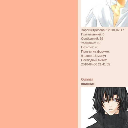
Зарегистрирован
: 2010-02-17
Приглашений:
0
Сообщений:
39
Уважение:
+0
Позитив:
+0
Провел на форуме:
9 часов 16 минут
Последний визит:
2010-04-30 21:41:35
Gunnar
псионик