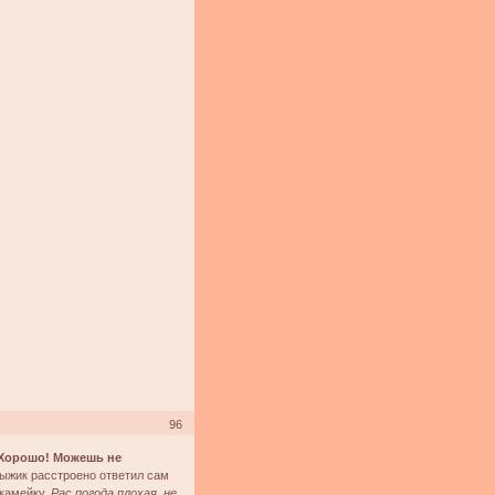
96
Хорошо! Можешь не
Рыжик расстроено ответил сам
скамейку.
Рас погода плохая, не