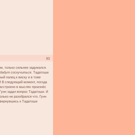
93
ом, только сильнее задумался.
 дадут соскучиться.
Тадатоши
ый палец к виску и в тоже
!
В следующий момент, погода
сстроено в мыслях произнёс
Гунн задал вопрос Тадатоши. И
лько не разобрался что. Гунн
повернувшись к Тадатоши
.