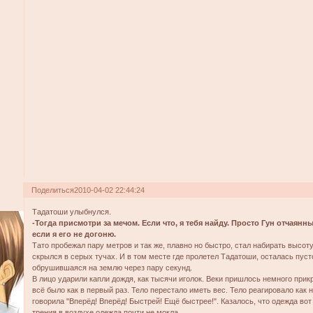
Поделиться
2010-04-02 22:44:24
Тадатоши улыбнулся.
-Тогда присмотри за мечом. Если что, я тебя найду. Просто Гун отчаянн
если я его не догоню.
Тато пробежал пару метров и так же, плавно но быстро, стал набирать высоту. 
скрылся в серых тучах. И в том месте где пролетел Тадатоши, осталась пуст
обрушившаяся на землю через пару секунд.
В лицо ударили капли дождя, как тысячи иголок. Веки пришлось немного прик
всё было как в первый раз. Тело перестало иметь вес. Тело реагировало как 
говорила "Вперёд! Вперёд! Быстрей! Ещё быстрее!". Казалось, что одежда вот
трения в воздухе одежда почти не мокла.