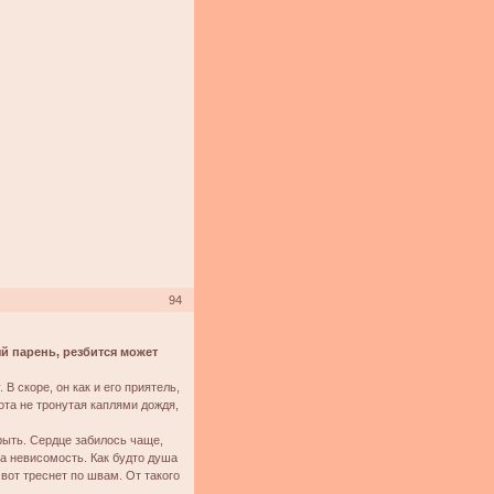
94
ый парень, резбится может
В скоре, он как и его приятель,
ота не тронутая каплями дождя,
рыть. Сердце забилось чаще,
на невисомость. Как будто душа
 вот треснет по швам. От такого