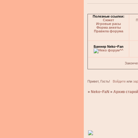
Полезные ссылки:
Сюжет
П
Игровые расы
Форма анкеты
Правила форума
Баннер Neko~Fan
Законче
Привет, Гость!
Войдите
или
за
»
Neko~FaN
»
Архив старой