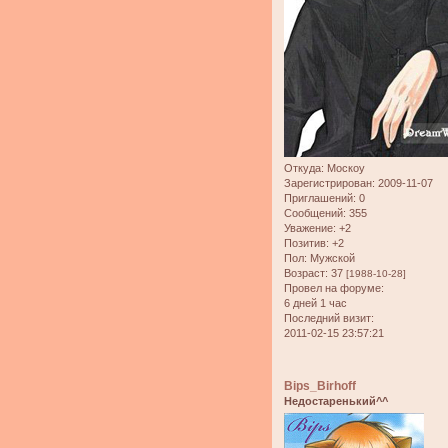
Откуда:
Москоу
Зарегистрирован
: 2009-11-07
Приглашений:
0
Сообщений:
355
Уважение:
+2
Позитив:
+2
Пол:
Мужской
Возраст:
37
[1988-10-28]
Провел на форуме:
6 дней 1 час
Последний визит:
2011-02-15 23:57:21
Bips_Birhoff
Недостаренький^^