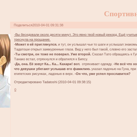
Спортив
Поделиться
2010-04-01 09:31:38
-Вы беседовали около десяти минут. Это явно твой новый рекорд. Ещё учитыва
треснула на прощание.
-Может я ей приглянулся.
и тут, он услышал чьи то шаги и услышал знакомы
Тадатоши открыл зажмуренные глаза. Вид у него был такой, словно его заста
-Ты смотри, он тоже не поверил. Уже второй.
Сказал Тато обращаясь к Гу
Танако встал, отряхнулся и обратился к Бипсу.
-Да, она. Её зовут Ка... Ка... Кахари! вот.
отряхивает одежду.
-Не всё что х
что девушки убегают услышав его фамилию.
указал ладонью на Гуна, при 
египетских рисунках, ладонью в верх.
-Он что, уже успел прославится?
Отредактировано Tadatoshi (2010-04-01 09:38:15)
0