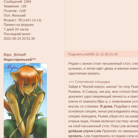
Сообщений:
1364
Уважение:
+28
Позитив:
+109
Пол:
Женский
Возраст:
38
[1987-10-13]
Провел на форуме:
7 дней 20 часов
Последний визит:
2022-08-24 20:51:39
Поделиться
2009-11-12 00:21:43
Bips_Birhoff
Недостаренький^^
Рядом с окном стоит письменный стол, слев
кульман, и затем идёт дверь в ванную комн
однотипная кровать.
>>> Спортивная площадка
Зайдя в "Жилой корпус школы" по телу Ры
Рыжика.
А Симуру, как раз, мне стоит бо
документ удостоверяющий личность и приг
ключи от комнаты Bips-a, с пожеланием усп
внутрь со словами.
Я дома.
Подойдя к лево
основную секцию, начал раскладывать вещи
секцию чемодана, Рыжик убрал его на шка
открыв ящик, Рыжик включил систему актив
на свой письменный стол. Пока Leia актив
добрым утром Leia
Произнёс по завершен
кровать.
Leia поднявшись из ящика села на