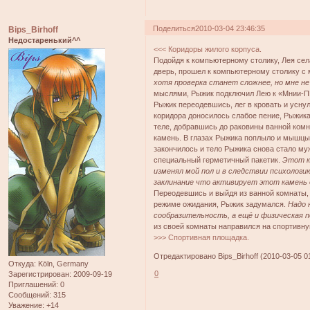
Поделиться
2010-03-04 23:46:35
Bips_Birhoff
Недостаренький^^
<<< Коридоры жилого корпуса.
Подойдя к компьютерному столику, Лея сел
дверь, прошел к компьютерному столику с
хотя проверка станет сложнее, но мне не
мыслями, Рыжик подключил Лею к «Мнии-ПК»
Рыжик переодевшись, лег в кровать и уснул
коридора доносилось слабое пение, Рыжика
теле, добравшись до раковины ванной ком
камень. В глазах Рыжика поплыло и мышцы о
закончилось и тело Рыжика снова стало м
специальный герметичный пакетик.
Этот к
изменял мой пол и в следствии психологи
заклинание что активирует этот камень д
Переодевшись и выйдя из ванной комнаты, 
режиме ожидания, Рыжик задумался.
Надо 
сообразительность, а ещё и физическая 
из своей комнаты направился на спортивну
>>> Спортивная площадка.
Отредактировано Bips_Birhoff (2010-03-05 0
Откуда:
Köln, Germany
0
Зарегистрирован
: 2009-09-19
Приглашений:
0
Сообщений:
315
Уважение:
+14