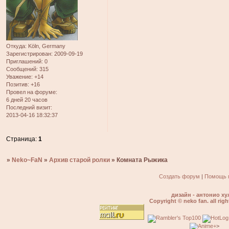
Откуда:
Köln, Germany
Зарегистрирован
: 2009-09-19
Приглашений:
0
Сообщений:
315
Уважение:
+14
Позитив:
+16
Провел на форуме:
6 дней 20 часов
Последний визит:
2013-04-16 18:32:37
Страница:
1
»
Neko~FaN
»
Архив старой ролки
»
Комната Рыжика
Создать форум
|
Помощь 
дизайн - антонио ху
Copyright © neko fan. all righ
>