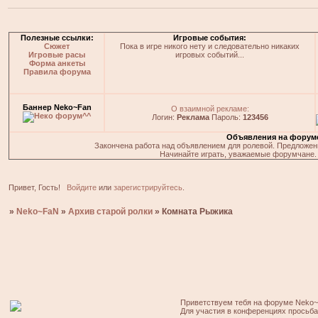
Полезные ссылки:
Игровые события:
Сюжет
Пока в игре никого нету и следовательно никаких
Игровые расы
игровых событий...
Форма анкеты
Правила форума
Баннер Neko~Fan
О взаимной рекламе:
Логин:
Реклама
Пароль:
123456
Объявления на форум
Закончена работа над объявлением для ролевой. Предложения
Начинайте играть, уважаемые форумчане. 
Привет, Гость!
Войдите
или
зарегистрируйтесь
.
»
Neko~FaN
»
Архив старой ролки
»
Комната Рыжика
Приветствуем тебя на форуме Neko~
Для участия в конференциях просьб