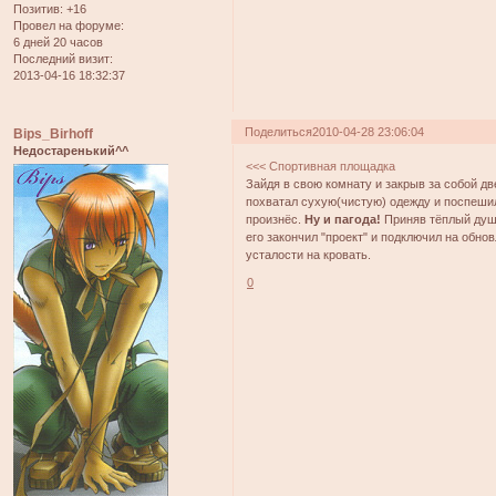
Позитив:
+16
Провел на форуме:
6 дней 20 часов
Последний визит:
2013-04-16 18:32:37
Поделиться
2010-04-28 23:06:04
Bips_Birhoff
Недостаренький^^
<<< Спортивная площадка
Зайдя в свою комнату и закрыв за собой д
похватал сухую(чистую) одежду и поспешил
произнёс.
Ну и пагода!
Приняв тёплый душ,
его закончил "проект" и подключил на обн
усталости на кровать.
0