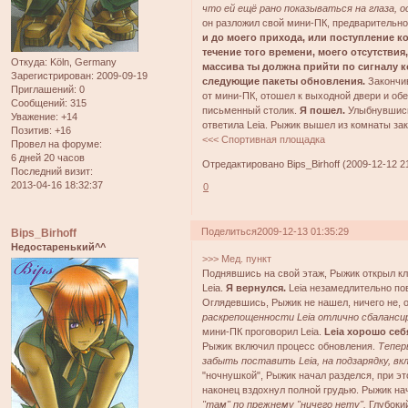
что ей ещё рано показываться на глаза,
он разложил свой мини-ПК, предварительно 
и до моего прихода, или поступление ко
течение того времени, моего отсутствия,
Откуда:
Köln, Germany
массива ты должна прийти по сигналу к
Зарегистрирован
: 2009-09-19
следующие пакеты обновления.
Закончив
Приглашений:
0
от мини-ПК, отошел к выходной двери и обе
Сообщений:
315
письменный столик.
Я пошел.
Улыбнувшись
Уважение:
+14
ответила Leia. Рыжик вышел из комнаты зак
Позитив:
+16
<<< Спортивная площадка
Провел на форуме:
6 дней 20 часов
Отредактировано Bips_Birhoff (2009-12-12 2
Последний визит:
2013-04-16 18:32:37
0
Поделиться
2009-12-13 01:35:29
Bips_Birhoff
Недостаренький^^
>>> Мед. пункт
Поднявшись на свой этаж, Рыжик открыл кл
Leia.
Я вернулся.
Leia незамедлительно по
Оглядевшись, Рыжик не нашел, ничего не, о
раскрепощенности Leia отлично сбаланси
мини-ПК проговорил Leia.
Leia хорошо себ
Рыжик включил процесс обновления.
Тепер
забыть поставить Leia, на подзарядку, вк
"ночнушкой", Рыжик начал разделся, при эт
наконец вздохнул полной грудью. Рыжик н
"там" по прежнему "ничего нету".
Глубоки