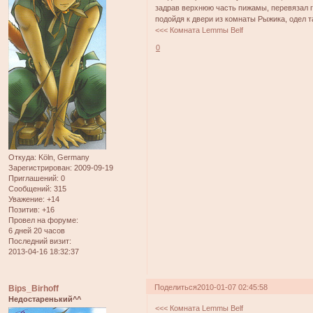
задрав верхнюю часть пижамы, перевязал 
подойдя к двери из комнаты Рыжика, одел т
<<< Комната Lemmы Belf
0
Откуда:
Köln, Germany
Зарегистрирован
: 2009-09-19
Приглашений:
0
Сообщений:
315
Уважение:
+14
Позитив:
+16
Провел на форуме:
6 дней 20 часов
Последний визит:
2013-04-16 18:32:37
Поделиться
2010-01-07 02:45:58
Bips_Birhoff
Недостаренький^^
<<< Комната Lemmы Belf