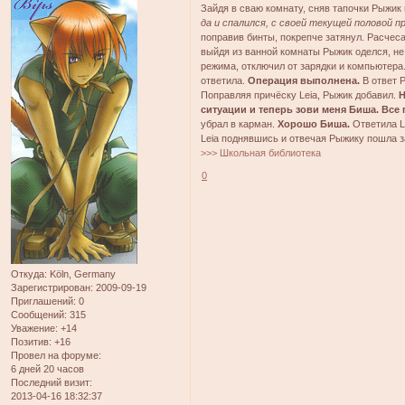
Зайдя в сваю комнату, сняв тапочки Рыжик
да и спалился, с своей текущей половой 
поправив бинты, покрепче затянул. Расчеса
выйдя из ванной комнаты Рыжик оделся, не
режима, отключил от зарядки и компьютера
ответила.
Операция выполнена.
В ответ 
Поправляя причёску Leia, Рыжик добавил.
Н
ситуации и теперь зови меня Биша. Все
убрал в карман.
Хорошо Биша.
Ответила Le
Leia поднявшись и отвечая Рыжику пошла 
>>> Школьная библиотека
0
Откуда:
Köln, Germany
Зарегистрирован
: 2009-09-19
Приглашений:
0
Сообщений:
315
Уважение:
+14
Позитив:
+16
Провел на форуме:
6 дней 20 часов
Последний визит:
2013-04-16 18:32:37