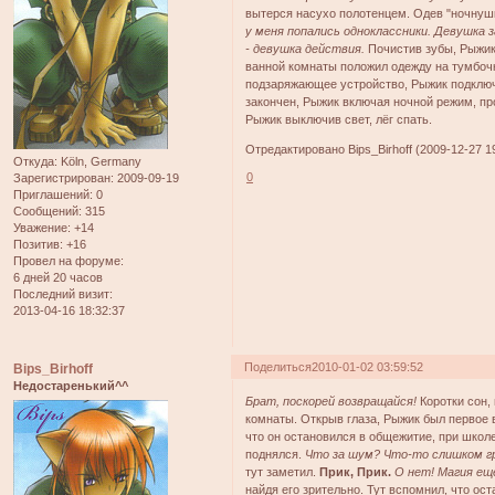
вытерся насухо полотенцем. Одев "ночнушк
у меня попались одноклассники. Девушка з
- девушка действия.
Почистив зубы, Рыжик 
ванной комнаты положил одежду на тумбочк
подзаряжающее устройство, Рыжик подключи
закончен, Рыжик включая ночной режим, пр
Рыжик выключив свет, лёг спать.
Отредактировано Bips_Birhoff (2009-12-27 1
Откуда:
Köln, Germany
0
Зарегистрирован
: 2009-09-19
Приглашений:
0
Сообщений:
315
Уважение:
+14
Позитив:
+16
Провел на форуме:
6 дней 20 часов
Последний визит:
2013-04-16 18:32:37
Поделиться
2010-01-02 03:59:52
Bips_Birhoff
Недостаренький^^
Брат, поскорей возвращайся!
Коротки сон,
комнаты. Открыв глаза, Рыжик был первое 
что он остановился в общежитие, при школ
поднялся.
Что за шум? Что-то слишком г
тут заметил.
Прик, Прик.
О нет! Магия ещё
найдя его зрительно. Тут вспомнил, что ос