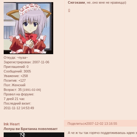
Сюгоками
, не..оно мне не нравиццо)
0
Откуда:
~nyaa~
Зарегистрирован
: 2007-11-06
Приглашений:
0
Сообщений:
3005
Уважение:
+258
Позитив:
+127
Пол:
Женский
Возраст:
35
[1991-02-06]
Провел на форуме:
7 дней 21 час
Последний визит:
2011-11-12 14:53:49
Поделиться
2007-12-02 13:16:55
Ink Heart
Лелуш ви Британиа повелевает
А че ж ты так горячо поддепживаешь идею з