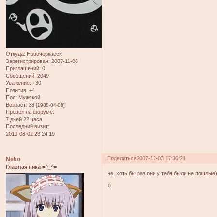
Откуда:
Новочеркасск
Зарегистрирован
: 2007-11-06
Приглашений:
0
Сообщений:
2049
Уважение:
+30
Позитив:
+4
Пол:
Мужской
Возраст:
38
[1988-04-08]
Провел на форуме:
7 дней 22 часа
Последний визит:
2010-08-02 23:24:19
Поделиться
2007-12-03 17:36:21
Neko
Главная няка =^_^=
не..хоть бы раз они у тебя были не пошлые)
0