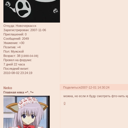
Откуда:
Новочеркасск
Зарегистрирован
: 2007-11-06
Приглашений:
0
Сообщений:
2049
Уважение:
+30
Позитив:
+4
Пол:
Мужской
Возраст:
38
[1988-04-08]
Провел на форуме:
7 дней 22 часа
Последний визит:
2010-08-02 23:24:19
Поделиться
2007-12-01 14:30:24
Neko
Главная няка =^_^=
можна, но если я буду смотреть фто-нить к
0