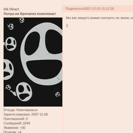
Поделиться
2007-12-03 15:12:28
Ink Heart
Лелуш ви Британиа повелевает
Мы вас ващето аниме смотреть не звали, н
0
Откуда:
Новочеркасск
Зарегистрирован
: 2007-11-06
Приглашений:
0
Сообщений:
2049
Уважение:
+30
Позитив:
+4