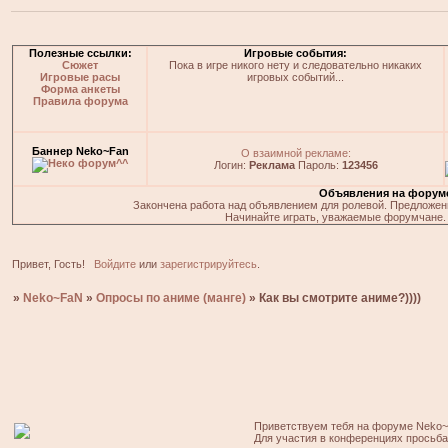
Полезные ссылки:
Игровые события:
Сюжет
Пока в игре никого нету и следовательно никаких
Игровые расы
игровых событий...
Форма анкеты
Правила форума
Баннер Neko~Fan
О взаимной рекламе:
Логин:
Реклама
Пароль:
123456
Объявления на форум
Закончена работа над объявлением для ролевой. Предложения
Начинайте играть, уважаемые форумчане. 
Привет, Гость!
Войдите
или
зарегистрируйтесь
.
»
Neko~FaN
»
Опросы по аниме (манге)
»
Как вы смотрите аниме?))))
Приветствуем тебя на форуме Neko~
Для участия в конференциях просьб