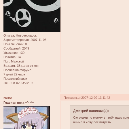
Откуда:
Новочеркасск
Зарегистрирован
: 2007-11-06
Приглашений:
0
Сообщений:
2049
Уважение:
+30
Позитив:
+4
Пол:
Мужской
Возраст:
38
[1988-04-08]
Провел на форуме:
7 дней 22 часа
Последний визит:
2010-08-02 23:24:19
Поделиться
2007-12-02 13:11:42
Neko
Главная няка =^_^=
Дмитрий написал(а):
Сюгоками по моему эт тебя надо прик
аниме я хочу посмотреть