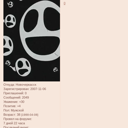
0
Откуда:
Новочеркасск
Зарегистрирован
: 2007-11-06
Приглашений:
0
Сообщений:
2049
Уважение:
+30
Позитив:
+4
Пол:
Мужской
Возраст:
38
[1988-04-08]
Провел на форуме:
7 дней 22 часа
Последний визит: