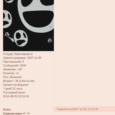
Откуда:
Новочеркасск
Зарегистрирован
: 2007-11-06
Приглашений:
0
Сообщений:
2049
Уважение:
+30
Позитив:
+4
Пол:
Мужской
Возраст:
38
[1988-04-08]
Провел на форуме:
7 дней 22 часа
Последний визит:
2010-08-02 23:24:19
Поделиться
2007-12-02 13:15:26
Neko
Главная няка =^_^=