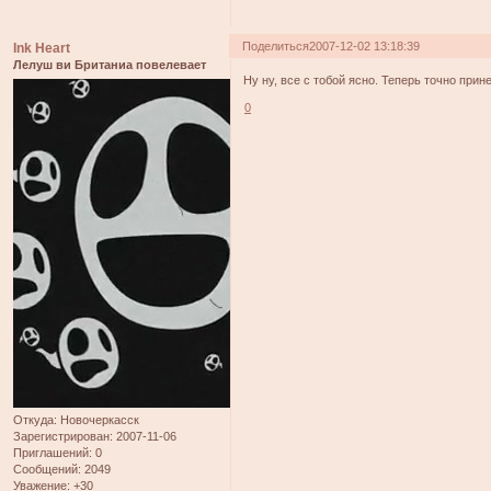
Поделиться
2007-12-02 13:18:39
Ink Heart
Лелуш ви Британиа повелевает
Ну ну, все с тобой ясно. Теперь точно прин
0
Откуда:
Новочеркасск
Зарегистрирован
: 2007-11-06
Приглашений:
0
Сообщений:
2049
Уважение:
+30