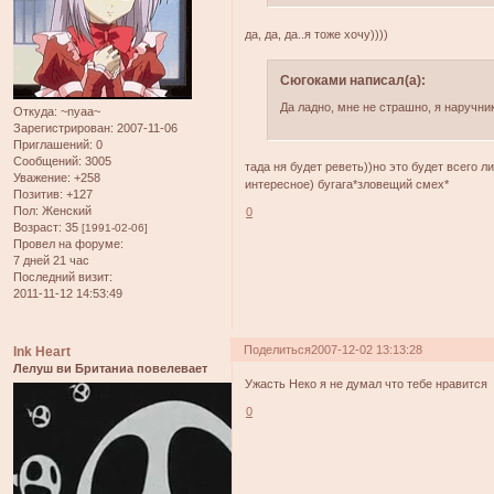
да, да, да..я тоже хочу))))
Сюгоками написал(а):
Да ладно, мне не страшно, я наручни
Откуда:
~nyaa~
Зарегистрирован
: 2007-11-06
Приглашений:
0
Сообщений:
3005
тада ня будет реветь))но это будет всего 
Уважение:
+258
интересное) бугага*зловещий смех*
Позитив:
+127
Пол:
Женский
0
Возраст:
35
[1991-02-06]
Провел на форуме:
7 дней 21 час
Последний визит:
2011-11-12 14:53:49
Поделиться
2007-12-02 13:13:28
Ink Heart
Лелуш ви Британиа повелевает
Ужасть Неко я не думал что тебе нравитс
0