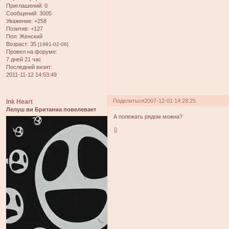
Приглашений:
0
Сообщений:
3005
Уважение:
+258
Позитив:
+127
Пол:
Женский
Возраст:
35
[1991-02-06]
Провел на форуме:
7 дней 21 час
Последний визит:
2011-11-12 14:53:49
Поделиться
2007-12-01 14:28:25
Ink Heart
Лелуш ви Британиа повелевает
А полежать рядом можна?
0