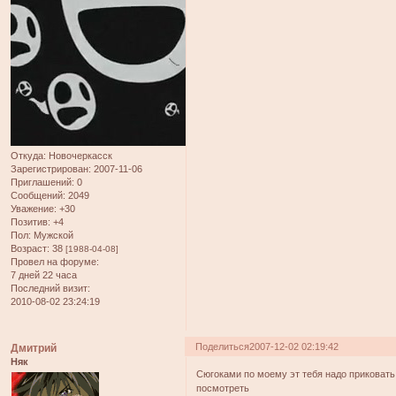
Откуда:
Новочеркасск
Зарегистрирован
: 2007-11-06
Приглашений:
0
Сообщений:
2049
Уважение:
+30
Позитив:
+4
Пол:
Мужской
Возраст:
38
[1988-04-08]
Провел на форуме:
7 дней 22 часа
Последний визит:
2010-08-02 23:24:19
Поделиться
2007-12-02 02:19:42
Дмитрий
Няк
Сюгоками по моему эт тебя надо приковать
посмотреть