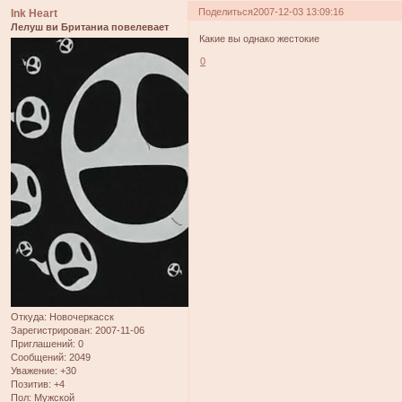
Поделиться
2007-12-03 13:09:16
Ink Heart
Лелуш ви Британиа повелевает
Какие вы однако жестокие
0
Откуда:
Новочеркасск
Зарегистрирован
: 2007-11-06
Приглашений:
0
Сообщений:
2049
Уважение:
+30
Позитив:
+4
Пол:
Мужской