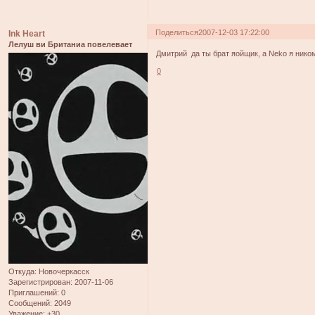
Поделиться
2007-12-03 17:22:00
Ink Heart
Лелуш ви Британиа повелевает
Дмитрий да ты брат яойщик, а Neko я ником
0
Откуда:
Новочеркасск
Зарегистрирован
: 2007-11-06
Приглашений:
0
Сообщений:
2049
Уважение:
+30