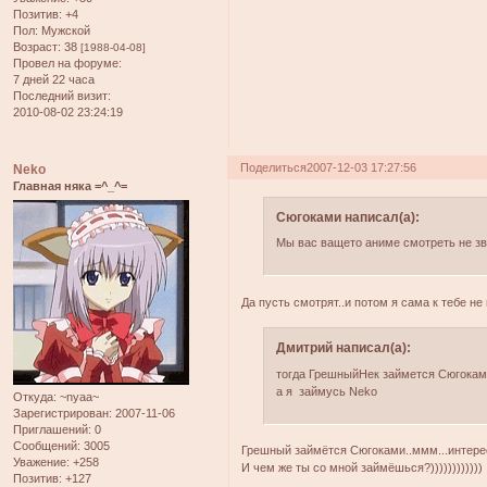
Позитив:
+4
Пол:
Мужской
Возраст:
38
[1988-04-08]
Провел на форуме:
7 дней 22 часа
Последний визит:
2010-08-02 23:24:19
Поделиться
2007-12-03 17:27:56
Neko
Главная няка =^_^=
Сюгоками написал(а):
Мы вас ващето аниме смотреть не зв
Да пусть смотрят..и потом я сама к тебе не 
Дмитрий написал(а):
тогда ГрешныйНек займется Сюгокам
а я займусь Neko
Откуда:
~nyaa~
Зарегистрирован
: 2007-11-06
Приглашений:
0
Сообщений:
3005
Грешный займётся Сюгоками..ммм...интере
Уважение:
+258
И чем же ты со мной займёшься?))))))))))))
Позитив:
+127