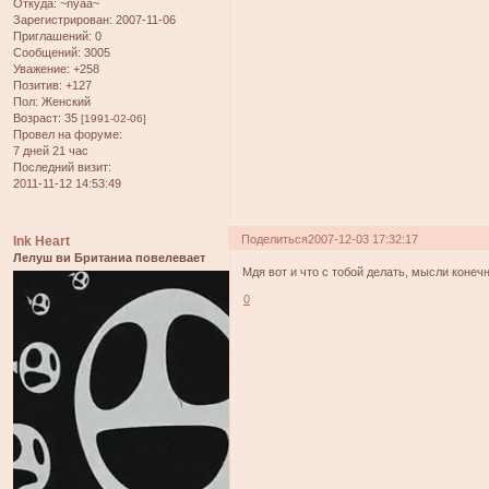
Откуда:
~nyaa~
Зарегистрирован
: 2007-11-06
Приглашений:
0
Сообщений:
3005
Уважение:
+258
Позитив:
+127
Пол:
Женский
Возраст:
35
[1991-02-06]
Провел на форуме:
7 дней 21 час
Последний визит:
2011-11-12 14:53:49
Поделиться
2007-12-03 17:32:17
Ink Heart
Лелуш ви Британиа повелевает
Мдя вот и что с тобой делать, мысли конеч
0