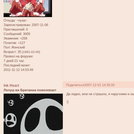
Откуда:
~nyaa~
Зарегистрирован
: 2007-11-06
Приглашений:
0
Сообщений:
3005
Уважение:
+258
Позитив:
+127
Пол:
Женский
Возраст:
35
[1991-02-06]
Провел на форуме:
7 дней 21 час
Последний визит:
2011-11-12 14:53:49
Поделиться
2007-12-01 14:35:00
Ink Heart
Лелуш ви Британиа повелевает
Да ладно, мне не страшно, я наручники и о
0