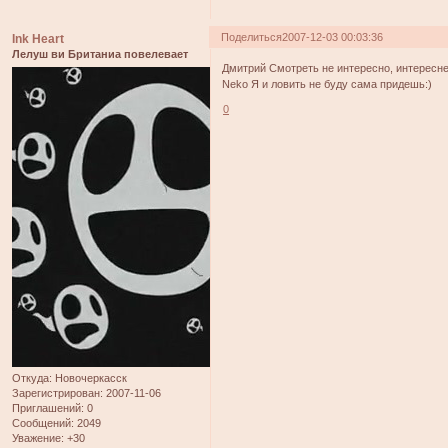
Поделиться
2007-12-03 00:03:36
Ink Heart
Лелуш ви Британиа повелевает
Дмитрий Смотреть не интересно, интересн
Neko Я и ловить не буду сама придешь:)
0
Откуда:
Новочеркасск
Зарегистрирован
: 2007-11-06
Приглашений:
0
Сообщений:
2049
Уважение:
+30