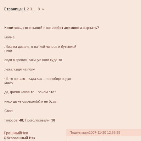
Страница:
1
2
3
…
8
»
Колитесь, кто в какой позе любит анимешки зыркать?
молча
лёжа на диване, с пачкой чипсов и бутылкой
пива
сидя в кресле, закинув ноги куда-то
лёжа, сидя на полу
чё-то не наю... када как... я вообще редко
марю
да, фигня какая-то... зачем это?
никогда не смотрал(а) и не буду
Свое
Голосов:
48
;
Проголосовали:
38
Поделиться
2007-11-30 12:38:35
ГрешныйНек
Обкаваенный Няк