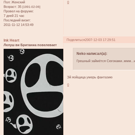
Пол:
Женский
0
Возраст:
35
[1991-02-06]
Провел на форуме:
7 дней 21 час
Последний визит:
2011-11-12 14:53:49
Поделиться
2007-12-03 17:29:51
Ink Heart
Лелуш ви Британиа повелевает
Neko написал(а):
Грешный займётся Сюгоками..ммм...и
Эй яойщица умерь фантазию
0