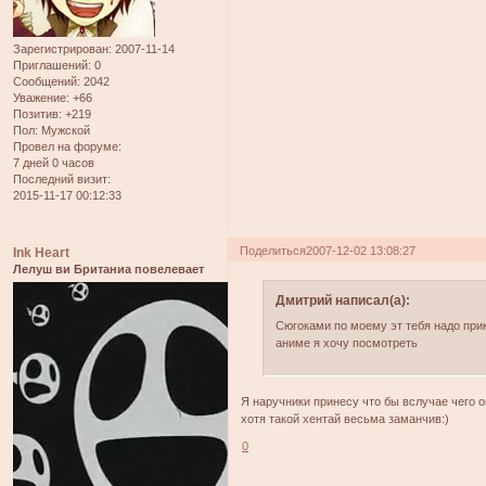
Зарегистрирован
: 2007-11-14
Приглашений:
0
Сообщений:
2042
Уважение:
+66
Позитив:
+219
Пол:
Мужской
Провел на форуме:
7 дней 0 часов
Последний визит:
2015-11-17 00:12:33
Поделиться
2007-12-02 13:08:27
Ink Heart
Лелуш ви Британиа повелевает
Дмитрий написал(а):
Сюгоками по моему эт тебя надо прик
аниме я хочу посмотреть
Я наручники принесу что бы вслучае чего о
хотя такой хентай весьма заманчив:)
0