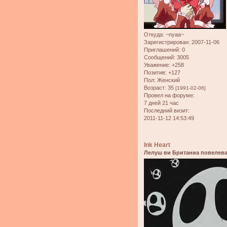
Откуда:
~nyaa~
Зарегистрирован
: 2007-11-06
Приглашений:
0
Сообщений:
3005
Уважение:
+258
Позитив:
+127
Пол:
Женский
Возраст:
35
[1991-02-06]
Провел на форуме:
7 дней 21 час
Последний визит:
2011-11-12 14:53:49
Ink Heart
Лелуш ви Британиа повелева