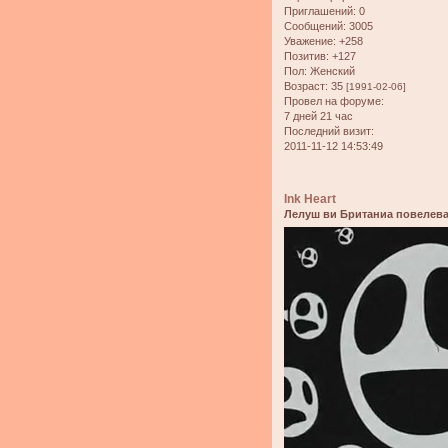
Приглашений:
0
Сообщений:
3005
Уважение:
+258
Позитив:
+127
Пол:
Женский
Возраст:
35
[1991-02-06]
Провел на форуме:
7 дней 21 час
Последний визит:
2011-11-12 14:53:49
Ink Heart
Лелуш ви Британиа повелева