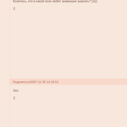
Колитесь, кто в какой позе любит анимешки зыркать? )))))
0
Поделиться
2007-11-30 14:18:53
Хех.
0