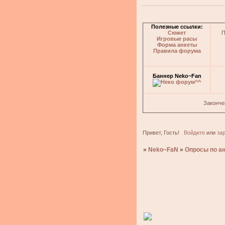
Полезные ссылки:
Сюжет
П
Игровые расы
Форма анкеты
Правила форума
Баннер Neko~Fan
Законче
Привет, Гость!
Войдите
или
за
»
Neko~FaN
»
Опросы по ан