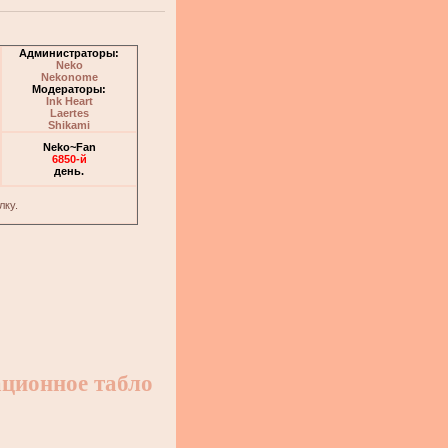
Администраторы:
Neko
Nekonome
Модераторы:
Ink Heart
Laertes
Shikami
Neko~Fan
6850-й
день.
лку.
ционное табло