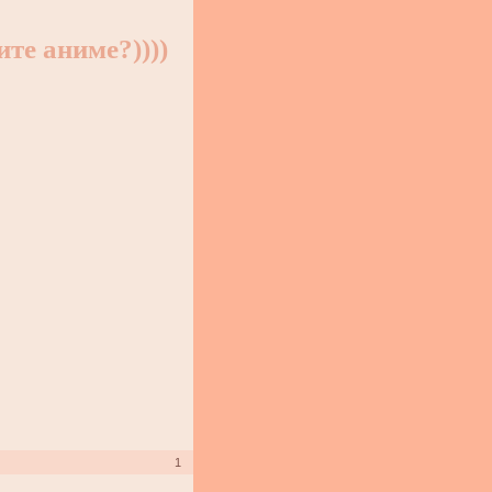
те аниме?))))
1