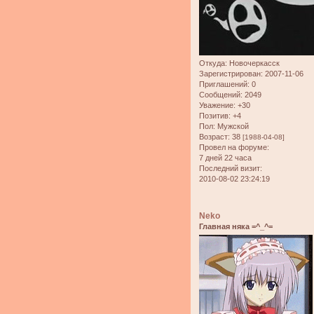
Откуда:
Новочеркасск
Зарегистрирован
: 2007-11-06
Приглашений:
0
Сообщений:
2049
Уважение:
+30
Позитив:
+4
Пол:
Мужской
Возраст:
38
[1988-04-08]
Провел на форуме:
7 дней 22 часа
Последний визит:
2010-08-02 23:24:19
Neko
Главная няка =^_^=