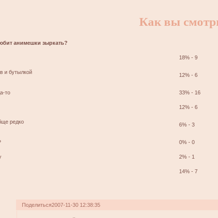
Как вы смотри
 любит анимешки зыркать?
18% - 9
ов и бутылкой
12% - 6
да-то
33% - 16
12% - 6
обще редко
6% - 3
?
0% - 0
у
2% - 1
14% - 7
Поделиться
2007-11-30 12:38:35