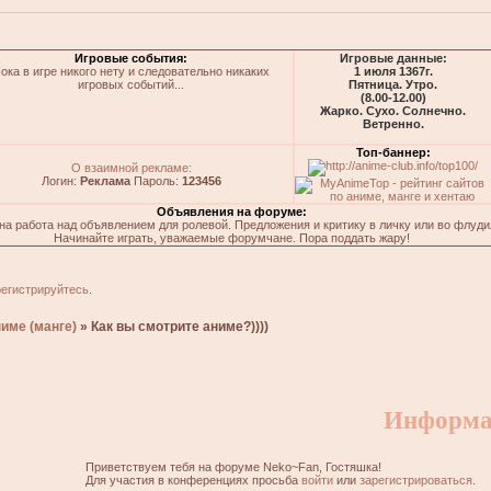
Игровые события:
Игровые данные:
ока в игре никого нету и следовательно никаких
1 июля 1367г.
игровых событий...
Пятница. Утро.
(8.00-12.00)
Жарко. Сухо. Солнечно.
Ветренно.
Топ-баннер:
О взаимной рекламе:
Логин:
Реклама
Пароль:
123456
Объявления на форуме:
на работа над объявлением для ролевой. Предложения и критику в личку или во флуди
Начинайте играть, уважаемые форумчане. Пора поддать жару!
регистрируйтесь
.
име (манге)
»
Как вы смотрите аниме?))))
Информа
Приветствуем тебя на форуме Neko~Fan, Гостяшка!
Для участия в конференциях просьба
войти
или
зарегистрироваться
.