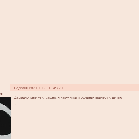
Поделиться
2007-12-01 14:35:00
ет
Да ладно, мне не страшно, я наручники и ошейник принесу с цепью
0