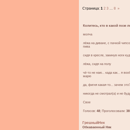
Страница:
1
2
3
…
8
»
Колитесь, кто в какой позе
молча
лёжа на диване, с пачкой чипс
пива
сидя в кресле, закинув ноги ку
лёжа, сидя на полу
чё-то не наю... када как... я во
марю
да, фигня какая-то... зачем это
никогда не смотрал(а) и не буд
Свое
Голосов:
48
;
Проголосовали:
38
ГрешныйНек
Обкаваенный Няк