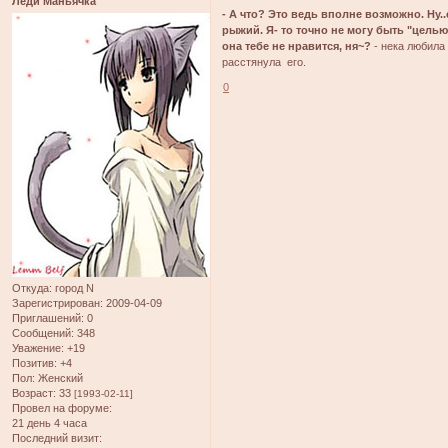
Леди Маньячка
- А что? Это ведь вполне возможно. Ну..
рыжий. Я- то точно не могу быть "целью
она тебе не нравится, ня~?
- нека любила
расстянула его.
0
Откуда:
город N
Зарегистрирован
: 2009-04-09
Приглашений:
0
Сообщений:
348
Уважение:
+19
Позитив:
+4
Пол:
Женский
Возраст:
33
[1993-02-11]
Провел на форуме:
21 день 4 часа
Последний визит: