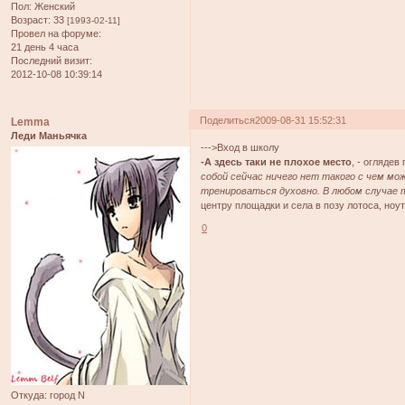
Пол:
Женский
Возраст:
33
[1993-02-11]
Провел на форуме:
21 день 4 часа
Последний визит:
2012-10-08 10:39:14
Поделиться
2009-08-31 15:52:31
Lemma
Леди Маньячка
--->Вход в школу
-А здесь таки не плохое место
, - огляде
собой сейчас ничего нет такого с чем мо
тренироваться духовно. В любом случае 
центру площадки и села в позу лотоса, ноу
0
Откуда:
город N