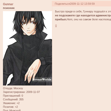
Поделиться
2009-11-12 13:59:59
Gunnar
псионик
Быстро придя в себя, Гуннару подошёл к эт
не подскажете где находится администр
прибыл.
Нет, они на самом деле настоящ
0
Откуда:
Москоу
Зарегистрирован
: 2009-11-07
Приглашений:
0
Сообщений:
355
Уважение:
+2
Позитив:
+2
Пол:
Мужской