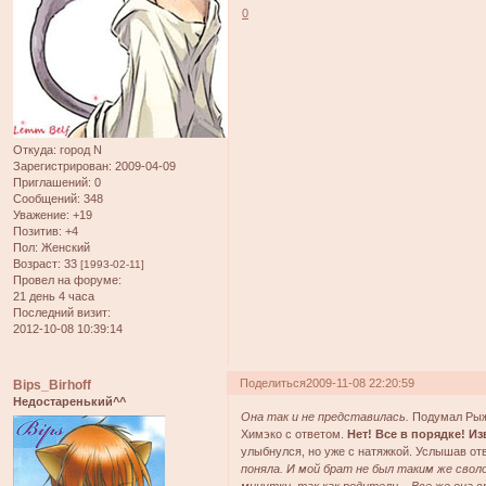
0
Откуда:
город N
Зарегистрирован
: 2009-04-09
Приглашений:
0
Сообщений:
348
Уважение:
+19
Позитив:
+4
Пол:
Женский
Возраст:
33
[1993-02-11]
Провел на форуме:
21 день 4 часа
Последний визит:
2012-10-08 10:39:14
Поделиться
2009-11-08 22:20:59
Bips_Birhoff
Недостаренький^^
Она так и не представилась.
Подумал Рыжи
Химэко с ответом.
Нет! Все в порядке! Из
улыбнулся, но уже с натяжкой. Услышав от
поняла. И мой брат не был таким же свол
минутки, так как родители... Все же она 