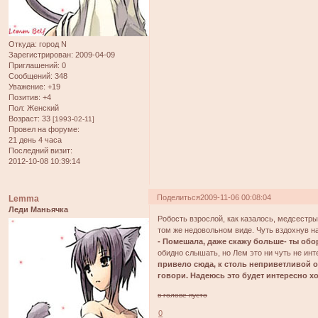
Откуда:
город N
Зарегистрирован
: 2009-04-09
Приглашений:
0
Сообщений:
348
Уважение:
+19
Позитив:
+4
Пол:
Женский
Возраст:
33
[1993-02-11]
Провел на форуме:
21 день 4 часа
Последний визит:
2012-10-08 10:39:14
Поделиться
2009-11-06 00:08:04
Lemma
Леди Маньячка
Робость взрослой, как казалось, медсестр
том же недовольном виде. Чуть вздохнув на
- Помешала, даже скажу больше- ты обо
обидно слышать, но Лем это ни чуть не ин
привело сюда, к столь неприветливой о
говори. Надеюсь это будет интересно хо
в голове пусто
0