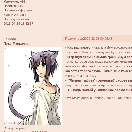
Уважение:
+14
Позитив:
+16
Провел на форуме:
6 дней 20 часов
Последний визит:
2013-04-16 18:32:37
Поделиться
2009-11-08 00:06:46
Lemma
Леди Маньячка
- Как вас много
, - сказала Лем придержива
Выслушав Химэко Лемму как будто что-то о
- И грянул гром на землю грешную, и св
точку, которая оказалась на колене медсе
вроде как. Это надо записать."
Быстро взя
касается твоего "зова", Химэ, мне кажетс
и обратилась к нему:
- "Лишняя забота" говоришь? скорее ты 
подняла голову и посмотрела на Бипса. Взд
- Ты ведь новый ученик? Нас все больш
Отредактировано Lemma (2009-11-08 00:08:
0
Откуда:
город N