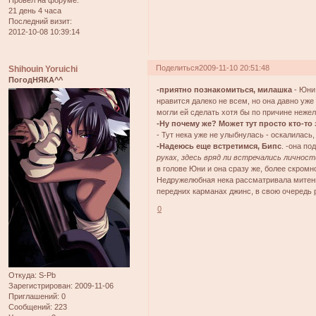
Провел на форуме:
21 день 4 часа
Последний визит:
2012-10-08 10:39:14
Поделиться
2009-11-10 20:51:48
Shihouin Yoruichi
ПогодНЯКА^^
-приятно познакомиться, милашка
- Юни
нравится далеко не всем, но она давно уж
могли ей сделать хотя бы по причине неже
-Ну почему же? Может тут просто кто-то
- Тут нека уже не улыбнулась - оскалилась
-Надеюсь еще встретимся, Бипс
. -она п
руках, здесь вряд ли встречались личнос
в голове Юни и она сразу же, более скромн
Недружелюбная нека рассматривала митенк
передних карманах джинс, в свою очередь 
0
Откуда:
S-Pb
Зарегистрирован
: 2009-11-06
Приглашений:
0
Сообщений:
223