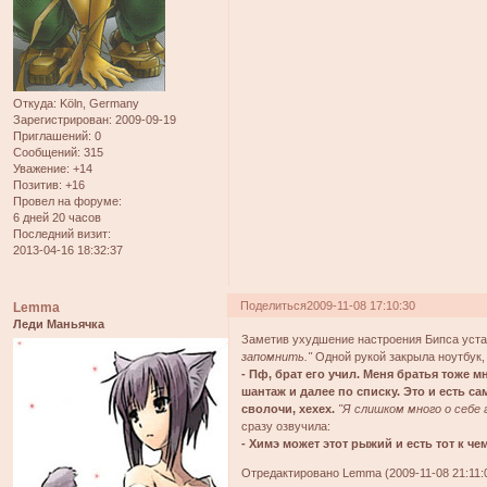
Откуда:
Köln, Germany
Зарегистрирован
: 2009-09-19
Приглашений:
0
Сообщений:
315
Уважение:
+14
Позитив:
+16
Провел на форуме:
6 дней 20 часов
Последний визит:
2013-04-16 18:32:37
Поделиться
2009-11-08 17:10:30
Lemma
Леди Маньячка
Заметив ухудшение настроения Бипса уста
запомнить."
Одной рукой закрыла ноутбук,
- Пф, брат его учил. Меня братья тоже м
шантаж и далее по списку. Это и есть с
сволочи, хехех.
"Я слишком много о себе 
сразу озвучила:
- Химэ может этот рыжий и есть тот к че
Отредактировано Lemma (2009-11-08 21:11: