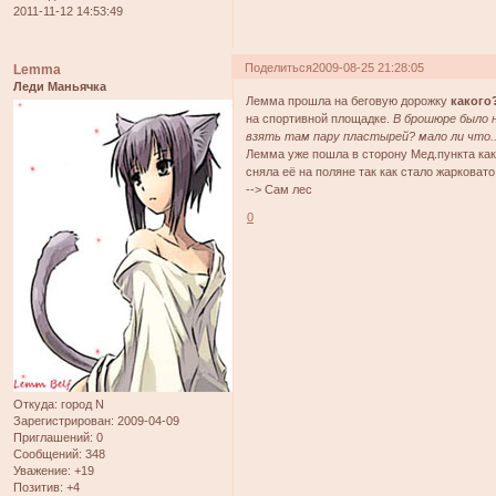
2011-11-12 14:53:49
Поделиться
2009-08-25 21:28:05
Lemma
Леди Маньячка
Лемма прошла на беговую дорожку
какого
на спортивной площадке.
В брошюре было 
взять там пару пластырей? мало ли что..д
Лемма уже пошла в сторону Мед.пункта как 
сняла её на поляне так как стало жаркова
--> Сам лес
0
Откуда:
город N
Зарегистрирован
: 2009-04-09
Приглашений:
0
Сообщений:
348
Уважение:
+19
Позитив:
+4