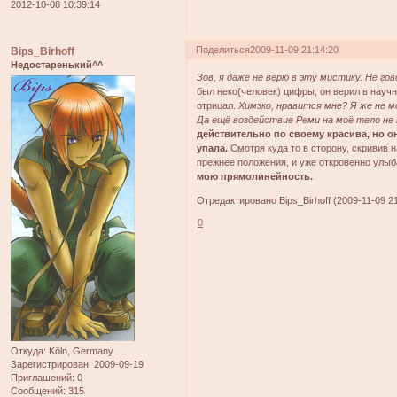
2012-10-08 10:39:14
Поделиться
2009-11-09 21:14:20
Bips_Birhoff
Недостаренький^^
Зов, я даже не верю в эту мистику. Не гово
был неко(человек) цифры, он верил в науч
отрицал.
Химэко, нравится мне? Я же не м
Да ещё воздействие Реми на моё тело не
действительно по своему красива, но он
упала.
Смотря куда то в сторону, скривив н
прежнее положения, и уже откровенно улыб
мою прямолинейность.
Отредактировано Bips_Birhoff (2009-11-09 21
0
Откуда:
Köln, Germany
Зарегистрирован
: 2009-09-19
Приглашений:
0
Сообщений:
315