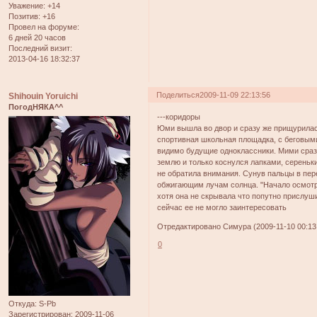
Уважение:
+14
Позитив:
+16
Провел на форуме:
6 дней 20 часов
Последний визит:
2013-04-16 18:32:37
Поделиться
2009-11-09 22:13:56
Shihouin Yoruichi
ПогодНЯКА^^
---коридоры
Юми вышла во двор и сразу же прищурилас
спортивная школьная площадка, с беговыми
видимо будущие одноклассники. Мими сраз
землю и только коснулся лапками, сереньки
не обратила внимания. Сунув пальцы в пер
обжигающим лучам солнца. "Начало осмотр
хотя она не скрывала что попутно прислуш
сейчас ее не могло заинтересовать
Отредактировано Симура (2009-11-10 00:13
0
Откуда:
S-Pb
Зарегистрирован
: 2009-11-06