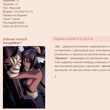
Уважение:
+2
Позитив:
+2
Пол:
Женский
Возраст:
34
[1992-05-27]
Провел на форуме:
4 дня 7 часов
Последний визит:
2010-10-28 19:37:09
Поделиться
2009-11-11 00:25:11
Shihouin Yoruichi
ПогодНЯКА^^
-ой..
- девушка молчаливо сидевшая все эт
на перепалку с девчушкой-неко, хотя имен
улыбнулась и присела на корточки вновь с
-Привеет!
- жизнерадостно протянула она 
Сим подалась немного вперед, упершись в
рассматривая девушку с крыльями -
ангел
крылышки. Но быстро взяла себя в руки и 
0