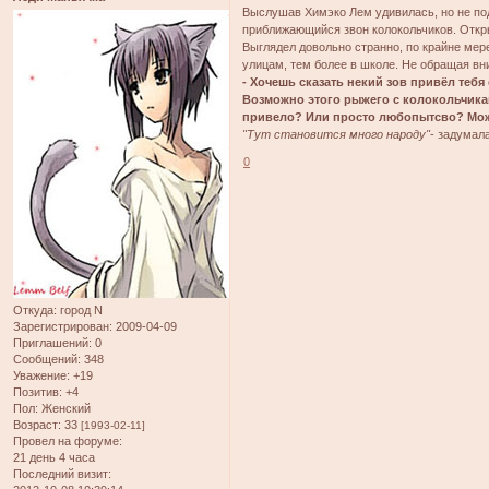
Выслушав Химэко Лем удивилась, но не по
приближающийся звон колокольчиков. Откры
Выглядел довольно странно, по крайне мере
улицам, тем более в школе. Не обращая вн
- Хочешь сказать некий зов привёл тебя 
Возможно этого рыжего с колокольчикам
привело? Или просто любопытсво? Мож
"Тут становится много народу"
- задумал
0
Откуда:
город N
Зарегистрирован
: 2009-04-09
Приглашений:
0
Сообщений:
348
Уважение:
+19
Позитив:
+4
Пол:
Женский
Возраст:
33
[1993-02-11]
Провел на форуме:
21 день 4 часа
Последний визит: