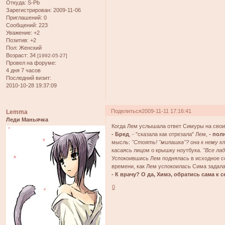
Откуда:
S-Pb
Зарегистрирован
: 2009-11-06
Приглашений:
0
Сообщений:
223
Уважение:
+2
Позитив:
+2
Пол:
Женский
Возраст:
34
[1992-05-27]
Провел на форуме:
4 дня 7 часов
Последний визит:
2010-10-28 19:37:09
Поделиться
2009-11-11 17:16:41
Lemma
Леди Маньячка
Когда Лем услышала ответ Симуры на свои 
- Бред
, - "сказала как отрезала" Лем,
- пол
мысль:
"Стоять! "милашка"? она к нему к
касаясь лицом о крышку ноутбука.
"Все лад
Успокоившись Лем поднялась в исходное со
времени, как Лем успокоилась Сима задала
- К врачу? О да, Химэ, обратись сама к с
0