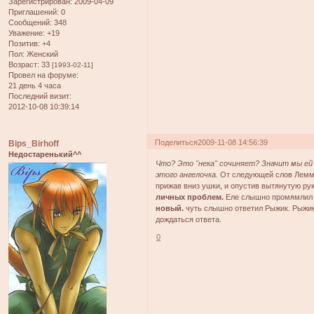
Зарегистрирован
: 2009-04-09
Приглашений:
0
Сообщений:
348
Уважение:
+19
Позитив:
+4
Пол:
Женский
Возраст:
33
[1993-02-11]
Провел на форуме:
21 день 4 часа
Последний визит:
2012-10-08 10:39:14
Поделиться
2009-11-08 14:56:39
Bips_Birhoff
Недостаренький^^
Что? Это "нека" сочиняет? Значит мы ей
этого ангелочка.
От следующей слов Леммы,
прижав вниз ушки, и опустив вытянутую ру
личных проблем.
Еле слышно промямлил
новый.
чуть слышно ответил Рыжик. Рыжик г
дождаться ответа.
0