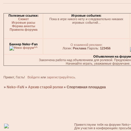
Полезные ссылки:
Игровые события:
Сюжет
Пока в игре никого нету и следовательно никаких
Игровые расы
игровых событий...
Форма анкеты
Правила форума
Баннер Neko~Fan
О взаимной рекламе:
Логин:
Реклама
Пароль:
123456
Объявления на форум
Закончена работа над объявлением для ролевой. Предложения
Начинайте играть, уважаемые форумчане. 
Привет, Гость!
Войдите
или
зарегистрируйтесь
.
»
Neko~FaN
»
Архив старой ролки
»
Спортивная площадка
Приветствуем тебя на форуме Neko~
Для участия в конференциях просьб