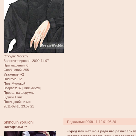
Откуда:
Москоу
Зарегистрирован
: 2009-11-07
Приглашений:
0
Сообщений:
355
Уважение:
+2
Позитив:
+2
Пол:
Мужской
Возраст:
37
[1988-10-28]
Провел на форуме:
6 дней 1 час
Последний визит:
2011-02-15 23:57:21
Поделиться
2009-11-12 01:06:26
Shihouin Yoruichi
ПогодНЯКА^^
-Бред или нет, но я рада что развеселила
которая вскоре успокоилась, утерла слезу 