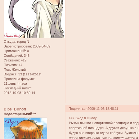
Откуда:
город N
Зарегистрирован
: 2009-04-09
Приглашений:
0
Сообщений:
348
Уважение:
+19
Позитив:
+4
Пол:
Женский
Возраст:
33
[1993-02-11]
Провел на форуме:
21 день 4 часа
Последний визит:
2012-10-08 10:39:14
Поделиться
2009-11-06 18:48:11
Bips_Birhoff
Недостаренький^^
>>> Вход в школу
Рыжик вышил к спортивной площадке и подн
спортивной площадке. А другая девушка с 
будто она впервые одела каблуки. Буквальн
новое приключение, как я и хотел, школа 