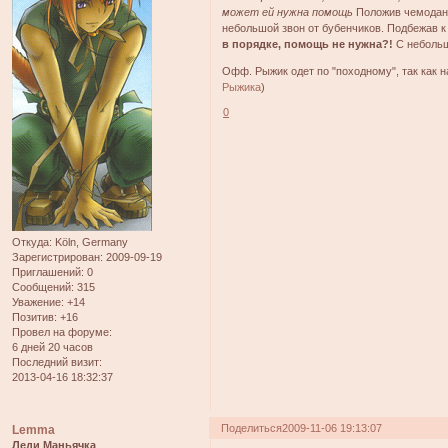
может ей нужна помощь
Положив чемодан 
небольшой звон от бубенчиков. Подбежав к 
в порядке, помощь не нужна?!
С небольш
Офф. Рыжик одет по "походному", так как на
Рыжика
)
0
Откуда:
Köln, Germany
Зарегистрирован
: 2009-09-19
Приглашений:
0
Сообщений:
315
Уважение:
+14
Позитив:
+16
Провел на форуме:
6 дней 20 часов
Последний визит:
2013-04-16 18:32:37
Поделиться
2009-11-06 19:13:07
Lemma
Леди Маньячка