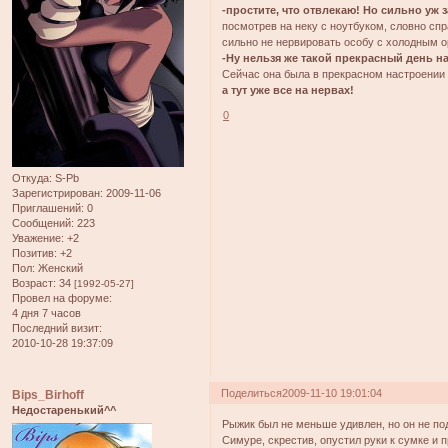
-простите, что отвлекаю! Но сильно уж
посмотрев на неку с ноутбуком, словно спр
сильно не нервировать особу с холодным о
-Ну нельзя же такой прекрасный день н
Сейчас она была в прекрасном настроении и
а тут уже все на нервах!
0
Откуда:
S-Pb
Зарегистрирован
: 2009-11-06
Приглашений:
0
Сообщений:
223
Уважение:
+2
Позитив:
+2
Пол:
Женский
Возраст:
34
[1992-05-27]
Провел на форуме:
4 дня 7 часов
Последний визит:
2010-10-28 19:37:09
Поделиться
2009-11-10 19:01:04
Bips_Birhoff
Недостаренький^^
Рыжик был не меньше удивлен, но он не по
Симуре, скрестив, опустил руки к сумке и 