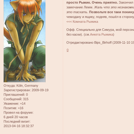
просто Рыжик. Очень приятно.
Закончил 
замечание Лемм.
Жаль что это незнакомка
это таскать.
Позвольте все таки покину
чемодану и ящику, подняв, пошёл в сторон
<<< Комната Рыжика
Офф. Специально для Симура, мой персона
без каски). (см.
Анкета Рыжика
)
Отредактировано Bips_Birhoff (2009-11-10 19
0
Откуда:
Köln, Germany
Зарегистрирован
: 2009-09-19
Приглашений:
0
Сообщений:
315
Уважение:
+14
Позитив:
+16
Провел на форуме:
6 дней 20 часов
Последний визит:
2013-04-16 18:32:37