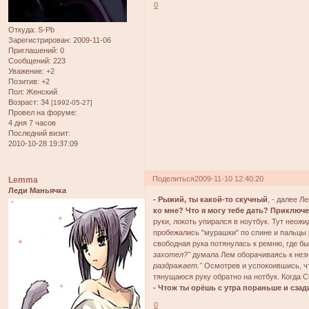
0
Откуда:
S-Pb
Зарегистрирован
: 2009-11-06
Приглашений:
0
Сообщений:
223
Уважение:
+2
Позитив:
+2
Пол:
Женский
Возраст:
34
[1992-05-27]
Провел на форуме:
4 дня 7 часов
Последний визит:
2010-10-28 19:37:09
Поделиться
2009-11-10 12:40:20
Lemma
Леди Маньячка
- Рыжий, ты какой-то скучный
, - далее Л
ко мне? Что я могу тебе дать? Приключ
руки, локоть упирался в ноутбук. Тут неож
пробежались "мурашки" по спине и пальцы р
свободная рука потянулась к ремню, где б
захотел?"
думала Лем оборачиваясь к нез
раздражает."
Осмотрев и успокоившись, чт
тянущаюся руку обратно на нотбук. Когда 
- Чтож ты орёшь с утра пораньше и сза
0