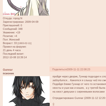
Откуда:
город N
Зарегистрирован
: 2009-04-09
Приглашений:
0
Сообщений:
348
Уважение:
+19
Позитив:
+4
Пол:
Женский
Возраст:
33
[1993-02-11]
Провел на форуме:
21 день 4 часа
Последний визит:
2012-10-08 10:39:14
Поделиться
2009-11-11 22:08:23
Gunnar
псионик
пройдя через дворик, Гуннар подходил к с
заблудится... Кажется я слышу чей то сме
Подойдя ближе Гуннар от чего то останови
хвосты и уши как и кошек, а у третей был
на хвост девушки с сиреневыми волосами
Отредактировано Gunnar (2009-11-12 12:20:
0