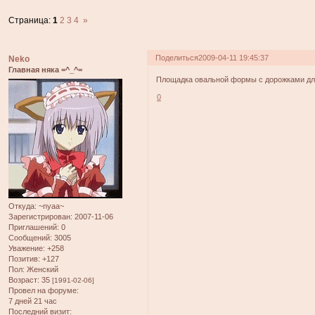
Страница:
1
2
3
4
»
Поделиться
2009-04-11 19:45:37
Neko
Главная няка =^_^=
Площадка овальной формы с дорожками для 
0
Откуда:
~nyaa~
Зарегистрирован
: 2007-11-06
Приглашений:
0
Сообщений:
3005
Уважение:
+258
Позитив:
+127
Пол:
Женский
Возраст:
35
[1991-02-06]
Провел на форуме:
7 дней 21 час
Последний визит: