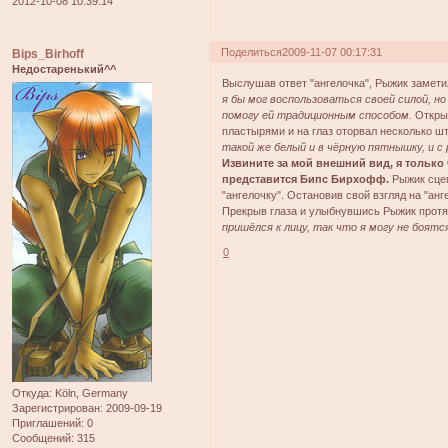
2012-10-08 10:39:14
Поделиться
2009-11-07 00:17:31
Bips_Birhoff
Недостаренький^^
Выслушав ответ "ангелочка", Рыжик заметил
я бы мог воспользоваться своей силой, но
помогу ей традиционным способом.
Открыв
пластырями и на глаз оторвал несколько ш
такой же белый и в чёрную пятнышку, и с 
Извините за мой внешний вид, я только 
представится Бипс Бирхофф.
Рыжик сцеп
"ангелочку". Остановив свой взгляд на "ан
Прекрыв глаза и улыбнувшись Рыжик протя
пришёлся к лицу, так что я могу не боятся
0
Откуда:
Köln, Germany
Зарегистрирован
: 2009-09-19
Приглашений:
0
Сообщений:
315