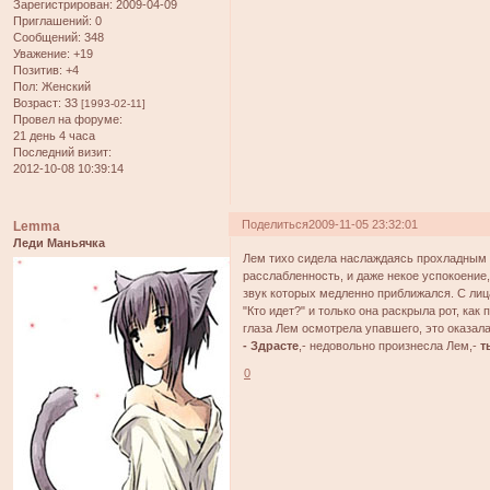
Зарегистрирован
: 2009-04-09
Приглашений:
0
Сообщений:
348
Уважение:
+19
Позитив:
+4
Пол:
Женский
Возраст:
33
[1993-02-11]
Провел на форуме:
21 день 4 часа
Последний визит:
2012-10-08 10:39:14
Поделиться
2009-11-05 23:32:01
Lemma
Леди Маньячка
Лем тихо сидела наслаждаясь прохладным 
расслабленность, и даже некое успокоени
звук которых медленно приближался. С лиц
"Кто идет?" и только она раскрыла рот, ка
глаза Лем осмотрела упавшего, это оказал
- Здрасте
,- недовольно произнесла Лем,-
т
0