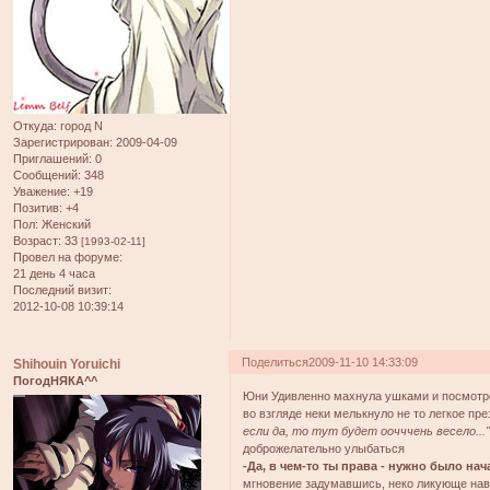
Откуда:
город N
Зарегистрирован
: 2009-04-09
Приглашений:
0
Сообщений:
348
Уважение:
+19
Позитив:
+4
Пол:
Женский
Возраст:
33
[1993-02-11]
Провел на форуме:
21 день 4 часа
Последний визит:
2012-10-08 10:39:14
Поделиться
2009-11-10 14:33:09
Shihouin Yoruichi
ПогодНЯКА^^
Юни Удивленно махнула ушками и посмотрел
во взгляде неки мелькнуло не то легкое пр
если да, то тут будет оочччень весело...
доброжелательно улыбаться
-Да, в чем-то ты права - нужно было нач
мгновение задумавшись, неко ликующе нав