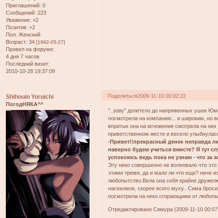
Приглашений:
0
Сообщений:
223
Уважение:
+2
Позитив:
+2
Пол:
Женский
Возраст:
34
[1992-05-27]
Провел на форуме:
4 дня 7 часов
Последний визит:
2010-10-28 19:37:09
Поделиться
2009-11-10 00:02:22
Shihouin Yoruichi
ПогодНЯКА^^
"..зову" долетело до напряженных ушек Юми.
посмотрела на компанию... и широким, но 
впритык она на мгновение смотрела на них
приветственном жесте и весело улыбнулас
-Привет!!прекрасный денек неправда ли
наверно будем учиться вместе? Я тут сл
успокоюсь ведь пока не узнаю - что за 
Эту неко совершенно не волновало что это 
этими тремя, да и мало ли что еще? ниче из
любопытство.Вела она себя крайне дружелю
насекомое, скорее всего муху.. Сима бросил
посмотрела на неко сгорающими от любопы
Отредактировано Симура (2009-11-10 00:07