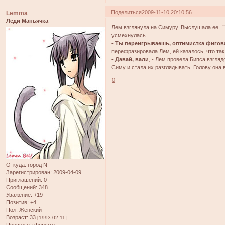
Поделиться
2009-11-10 20:10:56
Lemma
Леди Маньячка
Лем взглянула на Симуру. Выслушала ее.
"
усмехнулась.
- Ты переигрываешь, оптимистка фигова. 
перефразировала Лем, ей казалось, что так
- Давай, вали
, - Лем провела Бипса взгля
Симу и стала их разглядывать. Голову она 
0
Откуда:
город N
Зарегистрирован
: 2009-04-09
Приглашений:
0
Сообщений:
348
Уважение:
+19
Позитив:
+4
Пол:
Женский
Возраст:
33
[1993-02-11]