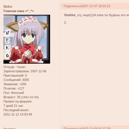
Поделиться
2007-12-07 18:03:23
Neko
Главная няка =^_^=
Yoshiro
, угу, ищи))))А пока ты будешь его 
0
Откуда:
~nyaa~
Зарегистрирован
: 2007-11-06
Приглашений:
0
Сообщений:
3005
Уважение:
+258
Позитив:
+127
Пол:
Женский
Возраст:
35
[1991-02-06]
Провел на форуме:
7 дней 21 час
Последний визит:
2011-11-12 14:53:49
Поделиться
2007-12-08 04:27:28