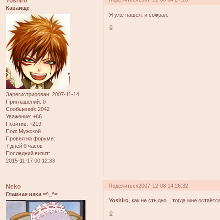
Yoshiro
Каваище
Я уже нашёл. и сожрал.
0
Зарегистрирован
: 2007-11-14
Приглашений:
0
Сообщений:
2042
Уважение:
+66
Позитив:
+219
Пол:
Мужской
Провел на форуме:
7 дней 0 часов
Последний визит:
2015-11-17 00:12:33
Поделиться
2007-12-08 14:26:32
Neko
Главная няка =^_^=
Yoshiro
, как не стыдно....тогда мне остаётс
0