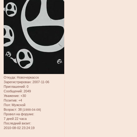
Откуда:
Новочеркасск
Зарегистрирован
: 2007-11-06
Приглашений:
0
Сообщений:
2049
Уважение:
+30
Позитив:
+4
Пол:
Мужской
Возраст:
38
[1988-04-08]
Провел на форуме:
7 дней 22 часа
Последний визит:
2010-08-02 23:24:19