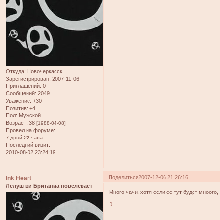
Откуда:
Новочеркасск
Зарегистрирован
: 2007-11-06
Приглашений:
0
Сообщений:
2049
Уважение:
+30
Позитив:
+4
Пол:
Мужской
Возраст:
38
[1988-04-08]
Провел на форуме:
7 дней 22 часа
Последний визит:
2010-08-02 23:24:19
Поделиться
2007-12-06 21:26:16
Ink Heart
Лелуш ви Британиа повелевает
Много чачи, хотя если ее тут будет мноого,
0