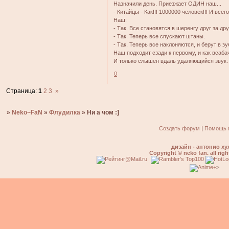
Назначили день. Приезжает ОДИН наш...
- Китайцы - Как!!! 1000000 человек!!! И все
Наш:
- Так. Все становятся в шеренгу друг за дру
- Так. Теперь все спускают штаны.
- Так. Теперь все наклоняются, и берут в з
Наш подходит сзади к первому, и как всаба
И только слышен вдаль удаляющийся звук: х
0
Страница:
1
2
3
»
»
Neko~FaN
»
Флудилка
»
Ни а чом :]
Создать форум
|
Помощь 
дизайн - антонио ху
Copyright © neko fan. all righ
>