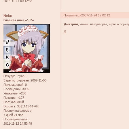
2015-11-17 00:12:33
Поделиться
2007-11-24 12:02:12
Neko
Главная няка =^_^=
Дмитрий
, можно не один раз, а раз в опре
0
Откуда:
~nyaa~
Зарегистрирован
: 2007-11-06
Приглашений:
0
Сообщений:
3005
Уважение:
+258
Позитив:
+127
Пол:
Женский
Возраст:
35
[1991-02-06]
Провел на форуме:
7 дней 21 час
Последний визит:
2011-11-12 14:53:49