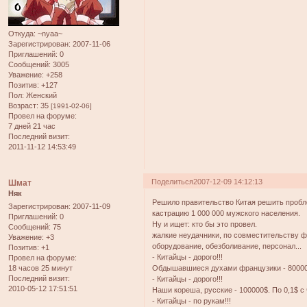
Откуда:
~nyaa~
Зарегистрирован
: 2007-11-06
Приглашений:
0
Сообщений:
3005
Уважение:
+258
Позитив:
+127
Пол:
Женский
Возраст:
35
[1991-02-06]
Провел на форуме:
7 дней 21 час
Последний визит:
2011-11-12 14:53:49
Поделиться
2007-12-09 14:12:13
Шмат
Няк
Решило правительство Китая решить пробл
Зарегистрирован
: 2007-11-09
кастрацию 1 000 000 мужского населения.
Приглашений:
0
Ну и ищет: кто бы это провел.
Сообщений:
75
жалкие неудачники, по совместительству ф
Уважение:
+3
оборудование, обезболивание, персонал...
Позитив:
+1
- Китайцы - дорого!!!
Провел на форуме:
18 часов 25 минут
Обдышавшиеся духами французики - 8000000
Последний визит:
- Китайцы - дорого!!!
2010-05-12 17:51:51
Наши кореша, русские - 100000$. По 0,1$ с 
- Китайцы - по рукам!!!