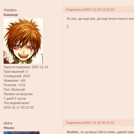
Поделиться
2007-11-24 13:42:24
Yoshiro
Каваище
Эх раз, да ещё раз, да ещё много-много-мн
0
Зарегистрирован
: 2007-11-14
Приглашений:
0
Сообщений:
2042
Уважение:
+66
Позитив:
+219
Пол:
Мужской
Провел на форуме:
7 дней 0 часов
Последний визит:
2015-11-17 00:12:33
Поделиться
2007-11-25 00:22:31
akira
Няшка
Yoshiro
, ты рулишь! Мега клево, давай нов