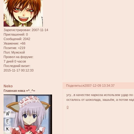
Зарегистрирован
: 2007-11-14
Приглашений:
0
Сообщений:
2042
Уважение:
+66
Позитив:
+219
Пол:
Мужской
Провел на форуме:
7 дней 0 часов
Последний визит:
2015-11-17 00:12:33
Поделиться
2007-12-09 13:34:37
Neko
Главная няка =^_^=
угу...в качестве наркоза использем удар п
осталось от шоколада, зашьём, а потом надо
0