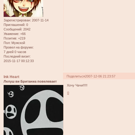
Зарегистрирован
: 2007-11-14
Приглашений:
0
Сообщений:
2042
Уважение:
+66
Позитив:
+219
Пол:
Мужской
Провел на форуме:
7 дней 0 часов
Последний визит:
2015-11-17 00:12:33
Поделиться
2007-12-06 21:23:57
Ink Heart
Лелуш ви Британиа повелевает
Хочу Чачи!!!!!
0