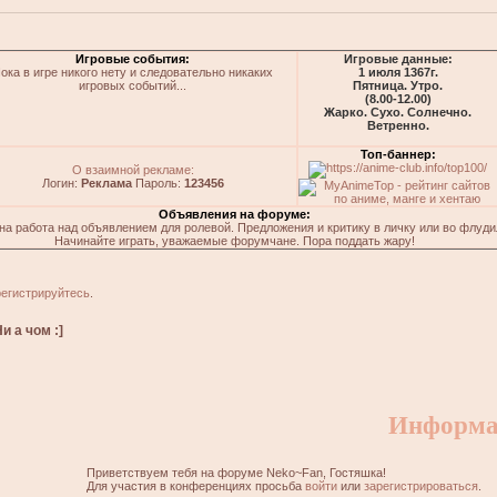
Игровые события:
Игровые данные:
ока в игре никого нету и следовательно никаких
1 июля 1367г.
игровых событий...
Пятница. Утро.
(8.00-12.00)
Жарко. Сухо. Солнечно.
Ветренно.
Топ-баннер:
О взаимной рекламе:
Логин:
Реклама
Пароль:
123456
Объявления на форуме:
на работа над объявлением для ролевой. Предложения и критику в личку или во флуди
Начинайте играть, уважаемые форумчане. Пора поддать жару!
регистрируйтесь
.
и а чом :]
Информа
Приветствуем тебя на форуме Neko~Fan, Гостяшка!
Для участия в конференциях просьба
войти
или
зарегистрироваться
.