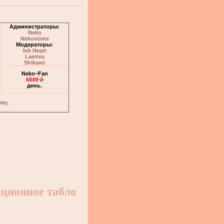
Администраторы:
Neko
Nekonome
Модераторы:
Ink Heart
Laertes
Shikami
Neko~Fan
6849-й
день.
лку.
ционное табло