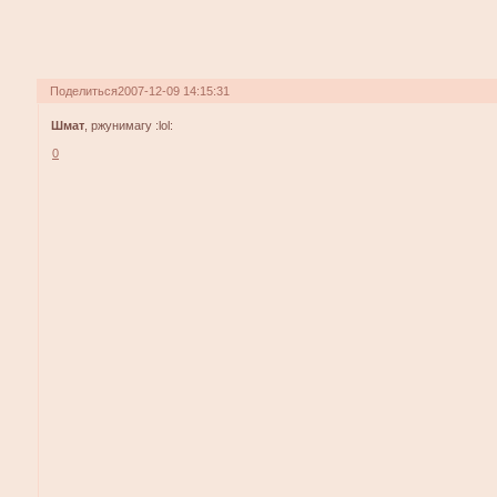
Поделиться
2007-12-09 14:15:31
Шмат
, ржунимагу :lol:
0