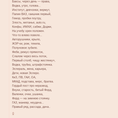
Баксы, через день — права,
Водка, утро, голова...
Институт, девчонки, вермут,
Папин ВАЗ, гаишник первый,
Гемор, пробки поутру,
Злость, метанье, auto.ru,
Конфы, ИМХИ, сабжи, Доджи,
На учебу хрен положен.
Что-то влево повело...
Авторушники, крыло,
ЖЗР-ки, ром, текила,
Полуновое зубило.
Феби, ремус-прямоток,
Слалом через весь поток,
Первый столб, «ищу жестянку»,
Водка, трубка, штрафстоянка.
Эспераль, жена, карьера,
Дети, новая Эсперо.
КиЗ, ПВ, ГАИ, ОА,
МКАД, подстава, мерс, братва.
Гордый пост про неразвод,
Внуки, старость, битый Форд,
Валенки, очки, ушанка,
Форд — на зимнюю стоянку.
ГАЗ, маневр, неудача...
Правый ряд, рассада, дача..
0