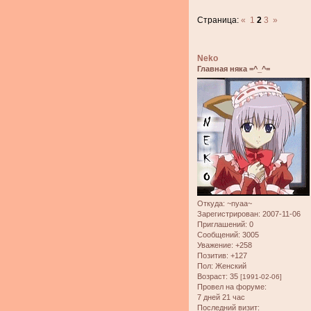
Страница:
«
1
2
3
»
Neko
Главная няка =^_^=
Откуда:
~nyaa~
Зарегистрирован
: 2007-11-06
Приглашений:
0
Сообщений:
3005
Уважение:
+258
Позитив:
+127
Пол:
Женский
Возраст:
35
[1991-02-06]
Провел на форуме:
7 дней 21 час
Последний визит: