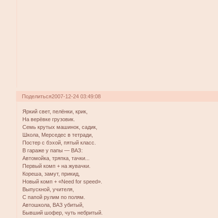
Поделиться
2007-12-24 03:49:08
Яркий свет, пелёнки, крик,
На верёвке грузовик.
Семь крутых машинок, садик,
Школа, Мерседес в тетради,
Постер с бэхой, пятый класс.
В гараже у папы — ВАЗ:
Автомойка, тряпка, тачки...
Первый комп + на жувачки.
Кореша, замут, прикид,
Новый комп + «Need for speed».
Выпускной, учителя,
С папой рулим по полям.
Aвтошкола, ВАЗ убитый,
Бывший шофер, чуть небритый.