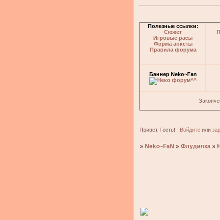
Полезные ссылки:
Сюжет
П
Игровые расы
Форма анкеты
Правила форума
Баннер Neko~Fan
Законче
Привет, Гость!
Войдите
или
за
»
Neko~FaN
»
Флудилка
»
Н