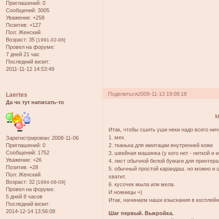
Приглашений:
0
Сообщений:
3005
Уважение:
+258
Позитив:
+127
Пол:
Женский
Возраст:
35
[1991-02-06]
Провел на форуме:
7 дней 21 час
Последний визит:
2011-11-12 14:53:49
Поделиться
2009-11-13 19:08:18
Laertes
Да чо тут написать-то
М
Итак, чтобы сшить уши неки надо всего нич
1. мех.
Зарегистрирован
: 2008-11-06
Приглашений:
0
2. тканька для имитации внутренней кожи
Сообщений:
1752
3. швейная машинка (у кого нет - ниткой и 
Уважение:
+26
4. лист обычной белой бумаги для принтера 
Позитив:
+28
5. обычный простой карандаш. но можно и 
Пол:
Женский
хватит.
Возраст:
32
[1994-08-09]
6. кусочек мыла или мела.
Провел на форуме:
И ножницы =)
5 дней 8 часов
Итак, начинаем наши изыскания в косплейн
Последний визит:
2014-12-14 13:56:08
Шаг первый. Выкройка.