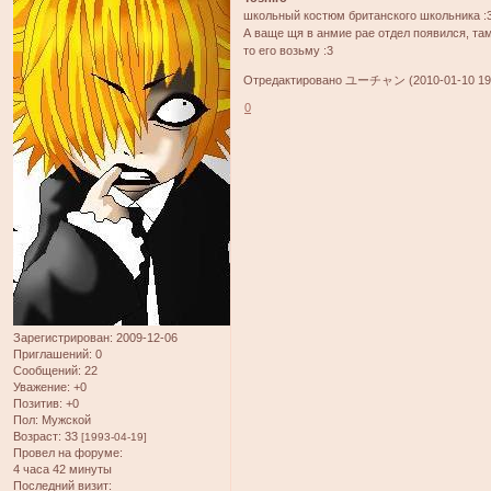
школьный костюм британского школьника :
А ваще щя в анмие рае отдел появился, там 
то его возьму :3
Отредактировано ユーチャン (2010-01-10 19:
0
Зарегистрирован
: 2009-12-06
Приглашений:
0
Сообщений:
22
Уважение:
+0
Позитив:
+0
Пол:
Мужской
Возраст:
33
[1993-04-19]
Провел на форуме:
4 часа 42 минуты
Последний визит: