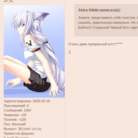
=^_^=
Akira Hibiki написал(а):
Знаете, предстаавить себе толстую,
сказатЬ, практически нереально. Н
Бойтес!) Страшный Чёрный Котэ идёть
Очень даже прекрасный котэ^^""""
0
Зарегистрирован
: 2009-03-18
Приглашений:
0
Сообщений:
1364
Уважение:
+28
Позитив:
+109
Пол:
Женский
Возраст:
38
[1987-10-13]
Провел на форуме:
7 дней 20 часов