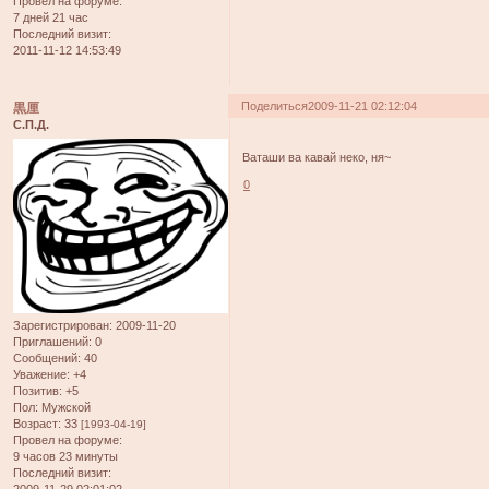
Провел на форуме:
7 дней 21 час
Последний визит:
2011-11-12 14:53:49
Поделиться
2009-11-21 02:12:04
黒厘
С.П.Д.
Ваташи ва кавай неко, ня~
0
Зарегистрирован
: 2009-11-20
Приглашений:
0
Сообщений:
40
Уважение:
+4
Позитив:
+5
Пол:
Мужской
Возраст:
33
[1993-04-19]
Провел на форуме:
9 часов 23 минуты
Последний визит:
2009-11-29 02:01:02