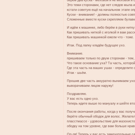
берём два куска - меховой и не меховой и 
Это теми сторонами, где нет следов мыла и
кстати советую ещё на начальном этапе опр
Куски - внимание! - должны полностью совп
Сложенные вместе куски скрепляем булавк
И идём к машинке, либо берём в руки нитку 
Как пришивать ниткой с иголкой я вам расс
Как пришивать машинкой ежели что - тоже.
Итак. Под лапку кладём будущее ухо.
Внимание.
пришиваем только по двум сторонам - тем,
Что такое основание уха? Та часть, которо
Где эта часть на ваших ушах - определите 
Итак - шьём.
Прошив две часть аккуратно вынимаем ухо и
выворачиваем лицом наружу!
Поздравляю.
У вас есть одно ухо.
Теперь идите выше по мануалу и шейте вто
После окончания работы, когда у вас получ
берёте обычный ободок для волос. Желател
пласстмассе - удовольствие для мазохисто
ободку на том уровне, где вам больше нрав
Оп-ля! Теперь у вас есть замечательные с