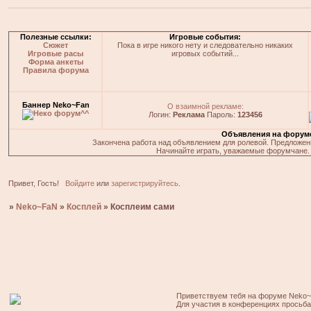
Полезные ссылки:
Игровые события:
Сюжет
Пока в игре никого нету и следовательно никаких
Игровые расы
игровых событий...
Форма анкеты
Правила форума
Баннер Neko~Fan
О взаимной рекламе:
Логин:
Реклама
Пароль:
123456
Объявления на форум
Закончена работа над объявлением для ролевой. Предложения
Начинайте играть, уважаемые форумчане. 
Привет, Гость!
Войдите
или
зарегистрируйтесь
.
»
Neko~FaN
»
Косплей
»
Косплеим сами
Приветствуем тебя на форуме Neko~
Для участия в конференциях просьб