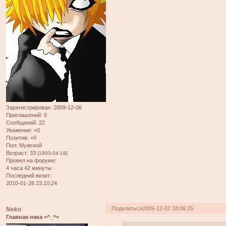
Зарегистрирован
: 2009-12-06
Приглашений:
0
Сообщений:
22
Уважение:
+0
Позитив:
+0
Пол:
Мужской
Возраст:
33
[1993-04-19]
Провел на форуме:
4 часа 42 минуты
Последний визит:
2010-01-28 23:10:24
Поделиться
2009-12-07 18:06:25
Neko
Главная няка =^_^=