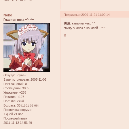
Поделиться
2009-11-21 11:00:14
Neko
Главная няка =^_^=
黒厘
, каваиии неко ^^
*вижу значок с конатой... ^^*
0
Откуда:
~nyaa~
Зарегистрирован
: 2007-11-06
Приглашений:
0
Сообщений:
3005
Уважение:
+258
Позитив:
+127
Пол:
Женский
Возраст:
35
[1991-02-06]
Провел на форуме:
7 дней 21 час
Последний визит:
2011-11-12 14:53:49