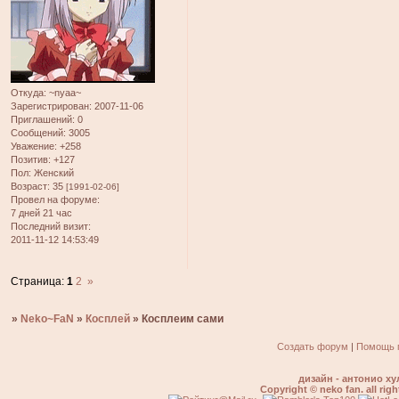
Откуда:
~nyaa~
Зарегистрирован
: 2007-11-06
Приглашений:
0
Сообщений:
3005
Уважение:
+258
Позитив:
+127
Пол:
Женский
Возраст:
35
[1991-02-06]
Провел на форуме:
7 дней 21 час
Последний визит:
2011-11-12 14:53:49
Страница:
1
2
»
»
Neko~FaN
»
Косплей
»
Косплеим сами
Создать форум
|
Помощь 
дизайн - антонио ху
Copyright © neko fan. all righ