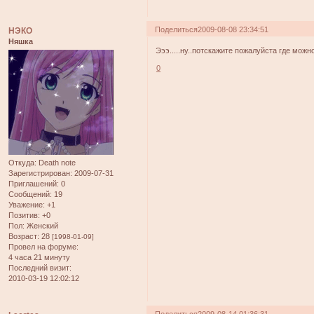
Поделиться
2009-08-08 23:34:51
НЭКО
Няшка
Эээ.....ну..потскажите пожалуйста где можно
0
Откуда:
Death note
Зарегистрирован
: 2009-07-31
Приглашений:
0
Сообщений:
19
Уважение:
+1
Позитив:
+0
Пол:
Женский
Возраст:
28
[1998-01-09]
Провел на форуме:
4 часа 21 минуту
Последний визит:
2010-03-19 12:02:12
Поделиться
2009-08-14 01:36:31