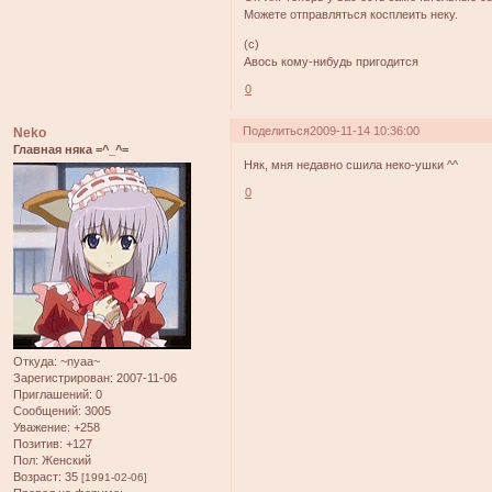
Можете отправляться косплеить неку.
(с)
Авось кому-нибудь пригодится
0
Поделиться
2009-11-14 10:36:00
Neko
Главная няка =^_^=
Няк, мня недавно сшила неко-ушки ^^
0
Откуда:
~nyaa~
Зарегистрирован
: 2007-11-06
Приглашений:
0
Сообщений:
3005
Уважение:
+258
Позитив:
+127
Пол:
Женский
Возраст:
35
[1991-02-06]