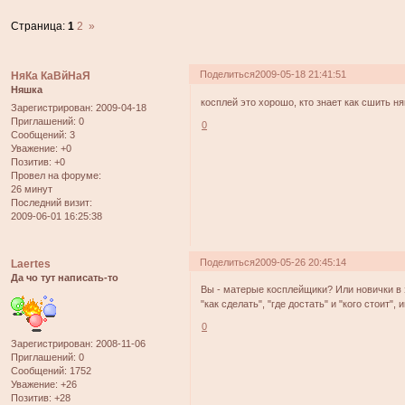
Страница:
1
2
»
Поделиться
2009-05-18 21:41:51
НяКа КаВйНаЯ
Няшка
косплей это хорошо, кто знает как сшить н
Зарегистрирован
: 2009-04-18
Приглашений:
0
0
Сообщений:
3
Уважение:
+0
Позитив:
+0
Провел на форуме:
26 минут
Последний визит:
2009-06-01 16:25:38
Поделиться
2009-05-26 20:45:14
Laertes
Да чо тут написать-то
Вы - матерые косплейщики? Или новички в 
"как сделать", "где достать" и "кого стоит",
0
Зарегистрирован
: 2008-11-06
Приглашений:
0
Сообщений:
1752
Уважение:
+26
Позитив:
+28