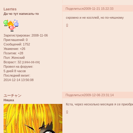
Поделиться
2009-11-21 15:22:33
Laertes
Да чо тут написать-то
скромно и не косплей, но по-няшному
0
Зарегистрирован
: 2008-11-06
Приглашений:
0
Сообщений:
1752
Уважение:
+26
Позитив:
+28
Пол:
Женский
Возраст:
32
[1994-08-09]
Провел на форуме:
5 дней 8 часов
Последний визит:
2014-12-14 13:56:08
Поделиться
2009-12-06 23:31:14
ユーチャン
Няшка
Кста, через несколько месяцев я се приобр
0