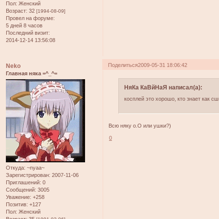
Пол:
Женский
Возраст:
32
[1994-08-09]
Провел на форуме:
5 дней 8 часов
Последний визит:
2014-12-14 13:56:08
Поделиться
2009-05-31 18:06:42
Neko
Главная няка =^_^=
НяКа КаВйНаЯ написал(а):
косплей это хорошо, кто знает как с
Всю няку о.О или ушки?)
0
Откуда:
~nyaa~
Зарегистрирован
: 2007-11-06
Приглашений:
0
Сообщений:
3005
Уважение:
+258
Позитив:
+127
Пол:
Женский