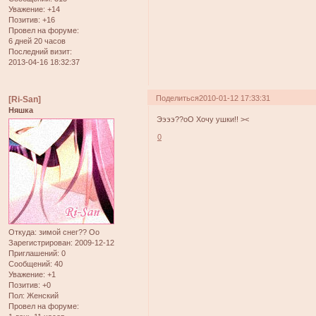
Уважение:
+14
Позитив:
+16
Провел на форуме:
6 дней 20 часов
Последний визит:
2013-04-16 18:32:37
Поделиться
2010-01-12 17:33:31
[Ri-San]
Няшка
Ээээ??оО Хочу ушки!! ><
0
Откуда:
зимой снег?? Оо
Зарегистрирован
: 2009-12-12
Приглашений:
0
Сообщений:
40
Уважение:
+1
Позитив:
+0
Пол:
Женский
Провел на форуме: