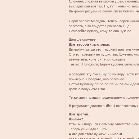
Сложная, сложная выкройка ушей, сломавш
выглядит она вот так. Ну, тут , конечно, в
Выкройку рисуем на белом листе бумаги, ч
Нарисовали? Маладцы. Теперь берём ножниц
залезать, а то придётся рисовать ещё.
Пожалейте бумагу, кому-то она нужнее.
Дальше сложнее.
Шаг второй - заготовки.
Выкройку, да, да этот гнусный треугольнич
Это тот, который не пушистый. Конечно, м
результаты. хочется тупо позырить.
Так вот. Положили. Берём кусочек мела ил
и обводим эту бумашку по контуру. Хотя ту
примерно. Поверьте, оно полезнее.
Потом бумажку пе-ре-во-ра-чи-ва-ем и дел
должно получиться так:
Те же манипуляции проделываем с тряпочк
В результате должно выйти 4 неэстетичных
Шаг третий.
Шьём-с!...
Итак, мы подошли к самому ответственному
Теперь уши надо сшить!...
А что для этого нужно? Внимаем!