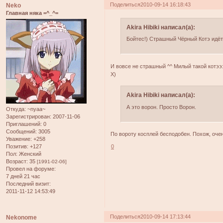
Поделиться
2010-09-14 16:18:43
Neko
Главная няка =^_^=
Akira Hibiki написал(а):
Бойтес!) Страшный Чёрный Котэ идёть
И вовсе не страшный ^^ Милый такой котээ
Х)
Akira Hibiki написал(а):
А это ворон. Просто Ворон.
Откуда:
~nyaa~
Зарегистрирован
: 2007-11-06
Приглашений:
0
Сообщений:
3005
По вороту косплей бесподобен. Похож, очен
Уважение:
+258
0
Позитив:
+127
Пол:
Женский
Возраст:
35
[1991-02-06]
Провел на форуме:
7 дней 21 час
Последний визит:
2011-11-12 14:53:49
Поделиться
2010-09-14 17:13:44
Nekonome