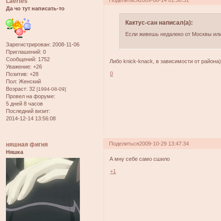
Laertes
Да чо тут написать-то
Кактус-сан написал(а):
Если живешь недалеко от Москвы или
Зарегистрирован
: 2008-11-06
Приглашений:
0
Сообщений:
1752
Либо knick-knack, в зависимости от района)
Уважение:
+26
0
Позитив:
+28
Пол:
Женский
Возраст:
32
[1994-08-09]
Провел на форуме:
5 дней 8 часов
Последний визит:
2014-12-14 13:56:08
Поделиться
2009-10-29 13:47:34
няшная фигня
Няшка
А мну себе само сшило
+1