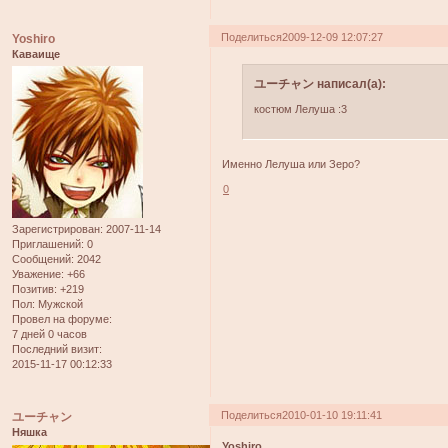
Поделиться
2009-12-09 12:07:27
Yoshiro
Каваище
ユーチャン написал(а):
костюм Лелуша :3
Именно Лелуша или Зеро?
0
Зарегистрирован
: 2007-11-14
Приглашений:
0
Сообщений:
2042
Уважение:
+66
Позитив:
+219
Пол:
Мужской
Провел на форуме:
7 дней 0 часов
Последний визит:
2015-11-17 00:12:33
Поделиться
2010-01-10 19:11:41
ユーチャン
Няшка
Yoshiro