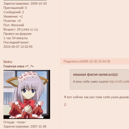
Зарегистрирован
: 2009-10-29
Приглашений:
0
Сообщений:
2
Уважение:
+1
Позитив:
+0
Пол:
Женский
Возраст:
29
[1996-11-11]
Провел на форуме:
1 час 54 минуты
Последний визит:
2010-06-07 12:02:55
Поделиться
2009-10-30 15:44:30
Neko
Главная няка =^_^=
няшная фигня написал(а):
А мну себе само сшило
http://s45.rad
Я вот сейчас как раз тоже себе ушки доши
0
Откуда:
~nyaa~
Зарегистрирован
: 2007-11-06