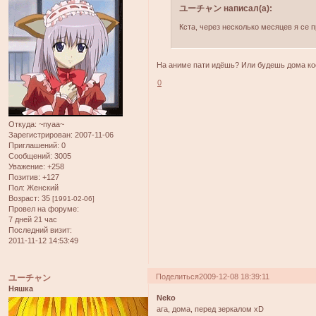
ユーチャン написал(а):
Кста, через несколько месяцев я се 
На аниме пати идёшь? Или будешь дома кос
0
Откуда:
~nyaa~
Зарегистрирован
: 2007-11-06
Приглашений:
0
Сообщений:
3005
Уважение:
+258
Позитив:
+127
Пол:
Женский
Возраст:
35
[1991-02-06]
Провел на форуме:
7 дней 21 час
Последний визит:
2011-11-12 14:53:49
Поделиться
2009-12-08 18:39:11
ユーチャン
Няшка
Neko
ага, дома, перед зеркалом xD